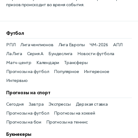
призов происходит во время события.
Футбол
РПЛ
Лига чемпионов
Лига Европы
ЧМ-2026
АПЛ
Ла Лига
Серия А
Бундеслига
Новости футбола
Матч-центр
Календари
Трансферы
Прогнозы на футбол
Популярное
Интересное
Интервью
Прогнозы на спорт
Сегодня
Завтра
Экспрессы
Дерзкая ставка
Прогнозы на футбол
Прогнозы на хоккей
Прогнозы на бои
Прогнозы на теннис
Букмекеры