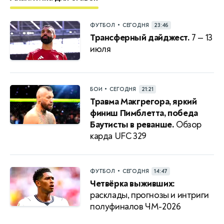
•
ФУТБОЛ
СЕГОДНЯ
23:46
Трансферный дайджест.
7 — 13
июля
•
БОИ
СЕГОДНЯ
21:21
Травма Макгрегора, яркий
финиш Пимблетта, победа
Баутисты в реванше.
Обзор
карда UFC 329
•
ФУТБОЛ
СЕГОДНЯ
14:47
Четвёрка выживших:
расклады, прогнозы и интриги
полуфиналов ЧМ-2026