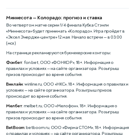
Миннесота — Колорадо: прогноз и ставка
Во четвертом матче серии 1/4 финала Кубка Стэнли
«Миннесота» будет принимать «Колорадо». Игра пройдет в
«Эксел Энерджи-центре» 12 мая. Начало встречи — в 03:00
(мск)
На странице рекламируются букмекерские конторы:
Фонбет
: fon.bet, ООО «ФОНКОР», 18+. Информация о
правилах и условиях — на сайте организатора. Розыгрыш
призов происходит во время события.
Винлайн
: winline.ru, ООО «НКС», 18+. Информация о правилах и
условиях — на сайте организатора. Розыгрыш призов
происходит во время события.
Мелбет
: melbet.ru, ООО «Мелофон», 18+. Информация о
правилах и условиях — на сайте организатора. Розыгрыш
призов происходит во время события.
BetBoom
: betboom.ru, ООО «Фирма СТОМ», 18+. Информация
о правилах и условиях — на сайте организатора. Розыгрыш