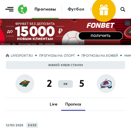
Фрибет
Прогнозы
Футбол
Хоккей
Теннис
...
...
LIVESPORT.RU
ПРОГНОЗЫ НА СПОРТ
ПРОГНОЗЫ НА ХОККЕЙ
МИН
ХОККЕЙ. КУБОК СТЭНЛИ
2
5
ок
Live
Прогноз
12/05/2026
04:00