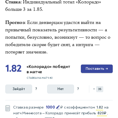
Ставка
: Индивидуальный тотал «Колорадо»
больше 3 за 1.85.
Прогноз
: Если денверцам удастся выйти на
привычный показатель результативности — а
попытки, безусловно, возникнут — то вопрос о
победителе скорее будет снят, а интрига —
потеряет значение.
1.82
«Колорадо» победит
Поставить
→
в матче
СТАВКА НА МАТЧ #2
Зайдёт
?
Нет
?
=
35
1000
Ставка в размере
₽
с коэффициентом
1.82
на
матч
Миннесота — Колорадо
принесёт прибыль
820₽
,