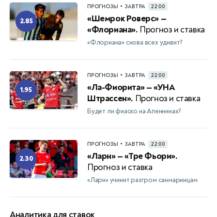
•
ПРОГНОЗЫ
ЗАВТРА
22:00
«Шемрок Роверс» —
2.85
«Флориана».
Прогноз и ставка
«Флориана» снова всех удивит?
•
ПРОГНОЗЫ
ЗАВТРА
22:00
«Ла-Фиорита» — «УНА
1.95
Штрассен».
Прогноз и ставка
Будет ли фиаско на Апеннинах?
•
ПРОГНОЗЫ
ЗАВТРА
22:00
«Ларн» — «Тре Фьори».
2.30
Прогноз и ставка
«Ларн» учинит разгром санмаринцам
Аналитика для ставок