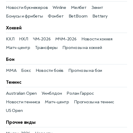
Новости букмекеров
Winline
Мелбет
Зенит
Бонусы и фрибеты
Фонбет
BetBoom
Bettery
Хоккей
КХЛ
НХЛ
ЧМ-2026
МЧМ-2026
Новости хоккея
Матч-центр
Трансферы
Прогнозы на хоккей
Бои
MMA
Бокс
Новости боёв
Прогнозы на бои
Теннис
Australian Open
Уимблдон
Ролан Гаррос
Новости тенниса
Матч-центр
Прогнозы на теннис
US Open
Прочие виды