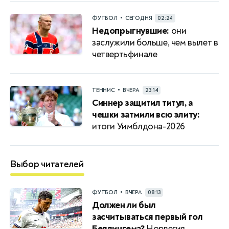
•
ФУТБОЛ
СЕГОДНЯ
02:24
Недопрыгнувшие:
они
заслужили больше, чем вылет в
четвертьфинале
•
ТЕННИС
ВЧЕРА
23:14
Синнер защитил титул, а
чешки затмили всю элиту:
итоги Уимблдона-2026
Выбор читателей
•
ФУТБОЛ
ВЧЕРА
08:13
Должен ли был
засчитываться первый гол
Беллингема?
Норвегия