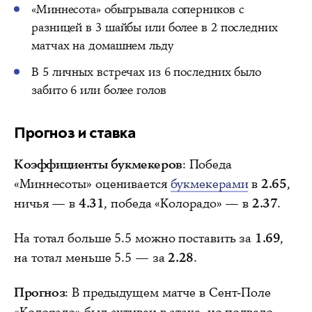
«Миннесота» обыгрывала соперников с
разницей в 3 шайбы или более в 2 последних
матчах на домашнем льду
В 5 личных встречах из 6 последних было
забито 6 или более голов
Прогноз и ставка
Коэффициенты букмекеров
: Победа
«Миннесоты» оценивается
букмекерами
в
2.65
,
ничья — в
4.31
, победа «Колорадо» — в
2.37
.
На тотал больше 5.5 можно поставить за
1.69
,
на тотал меньше 5.5 — за
2.28
.
Прогноз
: В предыдущем матче в Сент-Поле