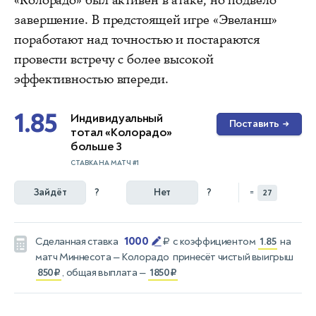
«Колорадо» был активен в атаке, но подвело
завершение. В предстоящей игре «Эвеланш»
поработают над точностью и постараются
провести встречу с более высокой
эффективностью впереди.
1.85
Индивидуальный
Поставить
→
тотал «Колорадо»
больше 3
СТАВКА НА МАТЧ #1
Зайдёт
?
Нет
?
=
27
1000
Сделанная ставка
₽
с коэффициентом
1.85
на
матч
Миннесота — Колорадо
принесёт чистый выигрыш
850₽
, общая выплата —
1850₽