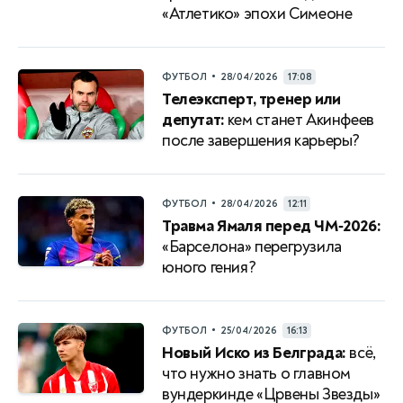
«Атлетико» эпохи Симеоне
•
ФУТБОЛ
28/04/2026
17:08
Телеэксперт, тренер или
депутат:
кем станет Акинфеев
после завершения карьеры?
•
ФУТБОЛ
28/04/2026
12:11
Травма Ямаля перед ЧМ‑2026:
«Барселона» перегрузила
юного гения?
•
ФУТБОЛ
25/04/2026
16:13
Новый Иско из Белграда:
всё,
что нужно знать о главном
вундеркинде «Црвены Звезды»