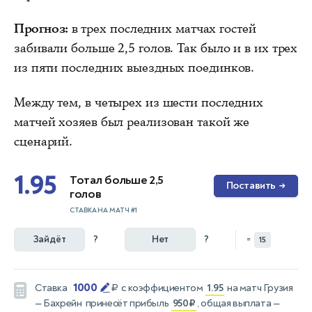
Прогноз:
в трех последних матчах гостей
забивали больше 2,5 голов. Так было и в их трех
из пяти последних выездных поединков.
Между тем, в четырех из шести последних
матчей хозяев был реализован такой же
сценарий.
1.95
Тотал больше 2,5
Поставить
→
голов
СТАВКА НА МАТЧ #1
Зайдёт
?
Нет
?
=
15
1000
Ставка
₽
с коэффициентом
1.95
на матч
Грузия
— Бахрейн
принесёт прибыль
950₽
, общая выплата —