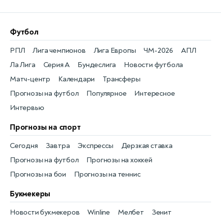
Футбол
РПЛ
Лига чемпионов
Лига Европы
ЧМ-2026
АПЛ
Ла Лига
Серия А
Бундеслига
Новости футбола
Матч-центр
Календари
Трансферы
Прогнозы на футбол
Популярное
Интересное
Интервью
Прогнозы на спорт
Сегодня
Завтра
Экспрессы
Дерзкая ставка
Прогнозы на футбол
Прогнозы на хоккей
Прогнозы на бои
Прогнозы на теннис
Букмекеры
Новости букмекеров
Winline
Мелбет
Зенит