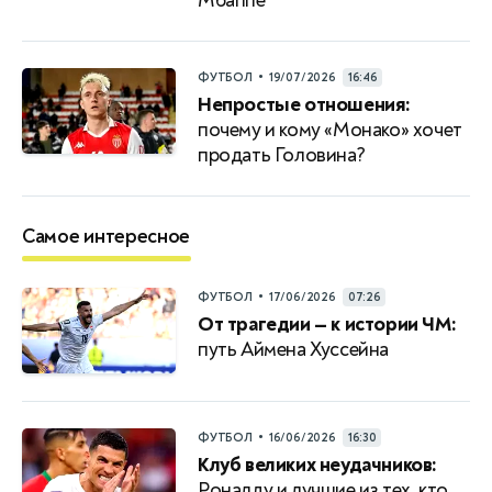
Мбаппе
•
ФУТБОЛ
19/07/2026
16:46
Непростые отношения:
почему и кому «Монако» хочет
продать Головина?
Самое интересное
•
ФУТБОЛ
17/06/2026
07:26
От трагедии — к истории ЧМ:
путь Аймена Хуссейна
•
ФУТБОЛ
16/06/2026
16:30
Клуб великих неудачников:
Роналду и лучшие из тех, кто