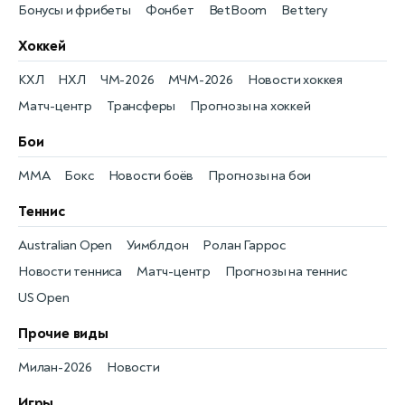
Бонусы и фрибеты
Фонбет
BetBoom
Bettery
Хоккей
КХЛ
НХЛ
ЧМ-2026
МЧМ-2026
Новости хоккея
Матч-центр
Трансферы
Прогнозы на хоккей
Бои
MMA
Бокс
Новости боёв
Прогнозы на бои
Теннис
Australian Open
Уимблдон
Ролан Гаррос
Новости тенниса
Матч-центр
Прогнозы на теннис
US Open
Прочие виды
Милан-2026
Новости
Игры