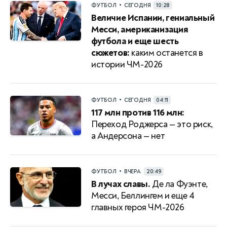
•
ФУТБОЛ
СЕГОДНЯ
10:28
Величие Испании, гениальный
Месси, американизация
футбола и еще шесть
сюжетов:
каким останется в
истории ЧМ-2026
•
ФУТБОЛ
СЕГОДНЯ
04:11
117 млн против 116 млн:
Переход Роджерса — это риск,
а Андерсона — нет
•
ФУТБОЛ
ВЧЕРА
20:49
В лучах славы.
Де ла Фуэнте,
Месси, Беллингем и еще 4
главных героя ЧМ-2026