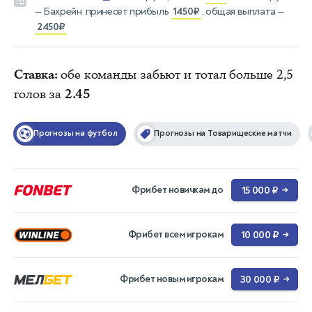
— Бахрейн
принесёт прибыль
1450₽
, общая выплата —
2450₽
Ставка:
обе команды забьют и тотал больше 2,5
голов за
2.45
Прогнозы на футбол
Прогнозы на Товарищеские матчи
Фрибет новичкам до
15 000 ₽
→
Фрибет всем игрокам
10 000 ₽
→
Фрибет новым игрокам
30 000 ₽
→