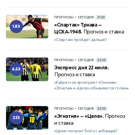
•
ПРОГНОЗЫ
СЕГОДНЯ
21:30
«Спартак» Трнава —
1.83
ЦСКА-1948.
Прогноз и ставка
«Спартак» пройдет дальше?
•
ПРОГНОЗЫ
СЕГОДНЯ
22:00
Экспресс дня 22 июля.
6.53
Прогноз и ставка
«Кайрат» не проиграет «Омонии»,
«Эгнатия» и «Целе» обменяются голами
•
ПРОГНОЗЫ
СЕГОДНЯ
22:00
«Эгнатия» — «Целе».
Прогноз
2.13
и ставка
«Целе» получит бой от албанцев?