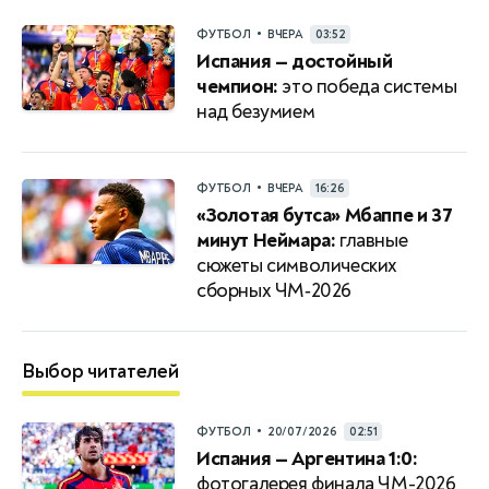
•
ФУТБОЛ
ВЧЕРА
03:52
Испания — достойный
чемпион:
это победа системы
над безумием
•
ФУТБОЛ
ВЧЕРА
16:26
«Золотая бутса» Мбаппе и 37
минут Неймара:
главные
сюжеты символических
сборных ЧМ‑2026
Выбор читателей
•
ФУТБОЛ
20/07/2026
02:51
Испания — Аргентина 1:0:
фотогалерея финала ЧМ-2026