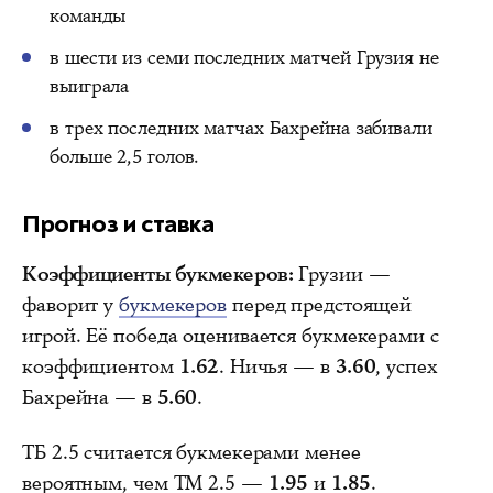
команды
в шести из семи последних матчей Грузия не
выиграла
в трех последних матчах Бахрейна забивали
больше 2,5 голов.
Прогноз и ставка
Коэффициенты букмекеров:
Грузии —
фаворит у
букмекеров
перед предстоящей
игрой. Её победа оценивается букмекерами с
коэффициентом
1.62
. Ничья — в
3.60
, успех
Бахрейна — в
5.60
.
ТБ 2.5 считается букмекерами менее
вероятным, чем ТМ 2.5 —
1.95
и
1.85
.