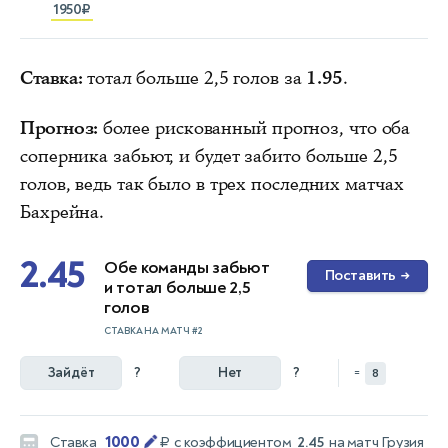
1950₽
Ставка:
тотал больше 2,5 голов за
1.95
.
Прогноз:
более рискованный прогноз, что оба
соперника забьют, и будет забито больше 2,5
голов, ведь так было в трех последних матчах
Бахрейна.
2.45
Обе команды забьют
Поставить
→
и тотал больше 2,5
голов
СТАВКА НА МАТЧ #2
Зайдёт
?
Нет
?
=
8
1000
Ставка
₽
с коэффициентом
2.45
на матч
Грузия