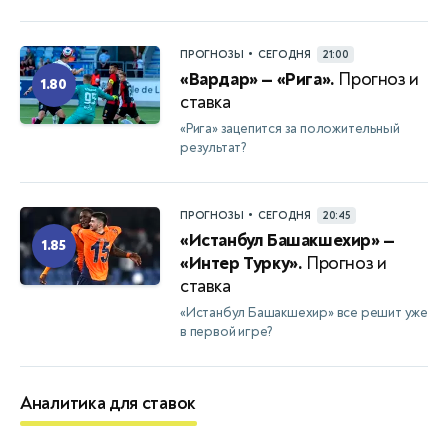
•
ПРОГНОЗЫ
СЕГОДНЯ
21:00
«Вардар» — «Рига».
Прогноз и
1.80
ставка
«Рига» зацепится за положительный
результат?
•
ПРОГНОЗЫ
СЕГОДНЯ
20:45
«Истанбул Башакшехир» —
1.85
«Интер Турку».
Прогноз и
ставка
«Истанбул Башакшехир» все решит уже
в первой игре?
Аналитика для ставок