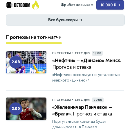
Фрибет новичкам
10 000 ₽
→
Все букмекеры
→
Прогнозы на топ-матчи
•
ПРОГНОЗЫ
СЕГОДНЯ
19:00
«Нефтчи» — «Динамо» Минск.
2.08
Прогноз и ставка
«Нефтчи» воспользуется усталостью
минского «Динамо»?
•
ПРОГНОЗЫ
СЕГОДНЯ
22:00
«Железничар Панчево» —
2.00
«Брага».
Прогноз и ставка
Португальская команда будет
доминировать в Панчево