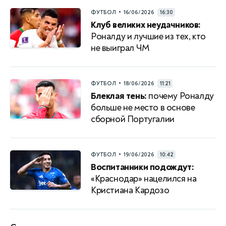
•
ФУТБОЛ
16/06/2026
16:30
Клуб великих неудачников:
Роналду и лучшие из тех, кто
не выиграл ЧМ
•
ФУТБОЛ
18/06/2026
11:21
Блеклая тень:
почему Роналду
больше не место в основе
сборной Португалии
•
ФУТБОЛ
19/06/2026
10:42
Воспитанники подождут:
«Краснодар» нацелился на
Кристиана Кардозо