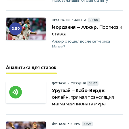
Новозеландцы готовы к Египту
•
ПРОГНОЗЫ
ЗАВТРА
06:00
Иордания — Алжир.
Прогноз и
2.00
ставка
Алжир отошел после хет-трика
Месси?
Аналитика для ставок
•
ФУТБОЛ
СЕГОДНЯ
03:07
Уругвай — Кабо-Верде:
онлайн, прямая трансляция
матча чемпионата мира
•
ФУТБОЛ
ВЧЕРА
22:25