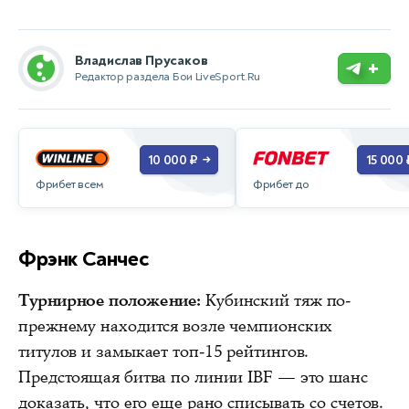
Владислав Прусаков
+
Редактор раздела Бои LiveSport.Ru
10 000 ₽
15 000 
→
Фрибет всем
Фрибет до
Фрэнк Санчес
Турнирное положение:
Кубинский тяж по-
прежнему находится возле чемпионских
титулов и замыкает топ-15 рейтингов.
Предстоящая битва по линии IBF — это шанс
доказать, что его еще рано списывать со счетов.