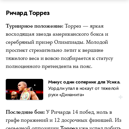
Ричард Торрез
Турнирное положение:
Торрез — яркая
восходящая звезда американского бокса и
серебряный призер Олимпиады. Молодой
проспект стремительно летит к вершине
тяжелого веса и вовсю подбирается к статусу
полноценного претендента на пояс.
Минус один соперник для Усика.
Уордли упал в нокаут от тяжелой
руки «Динамита»
Последние бои:
У Ричарда 14 побед, ноль в
графе поражений и 12 досрочных финишей. Из
серьезной оппозиции
Торрез
уже успел побить