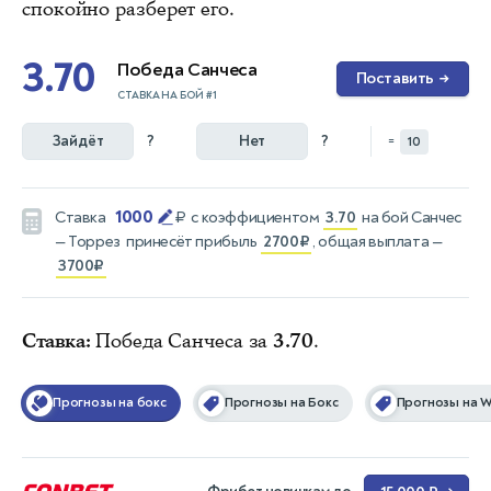
спокойно разберет его.
3.70
Победа Санчеса
Поставить
→
СТАВКА НА БОЙ #1
Зайдёт
?
Нет
?
=
10
1000
Ставка
₽
с коэффициентом
3.70
на бой
Санчес
— Торрез
принесёт прибыль
2700₽
, общая выплата —
3700₽
Ставка:
Победа Санчеса за
3.70
.
Прогнозы на бокс
Прогнозы на Бокс
Прогнозы на 