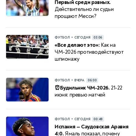
Первый среди равных.
Действительно ли судьи
прощают Месси?
•
ФУТБОЛ
СЕГОДНЯ
03:06
«Все делают это»:
Как на
ЧМ-2026 противодействуют
шпионажу
•
ФУТБОЛ
ВЧЕРА
06:00
⏰Будильник ЧМ-2026.
21-22
июня: превью матчей
•
ФУТБОЛ
СЕГОДНЯ
00:48
Испания — Саудовская Аравия
4:0.
Ямаль показал, почему