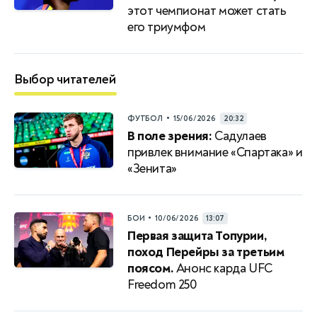
этот чемпионат может стать
его триумфом
Выбор читателей
•
ФУТБОЛ
15/06/2026
20:32
В поле зрения:
Садулаев
привлек внимание «Спартака» и
«Зенита»
•
БОИ
10/06/2026
13:07
Первая защита Топурии,
поход Перейры за третьим
поясом.
Анонс карда UFC
Freedom 250