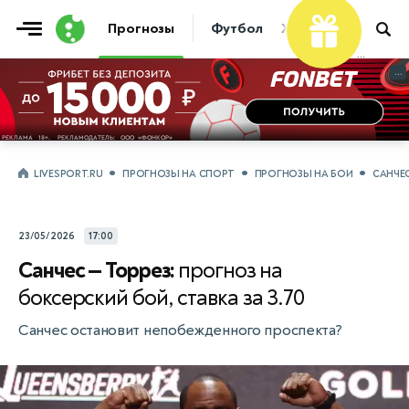
Фрибет
Прогнозы
Футбол
Хоккей
Теннис
...
...
LIVESPORT.RU
ПРОГНОЗЫ НА СПОРТ
ПРОГНОЗЫ НА БОИ
САНЧЕС
23/05/2026
17:00
Санчес — Торрез:
прогноз на
боксерский бой, ставка за 3.70
Санчес остановит непобежденного проспекта?