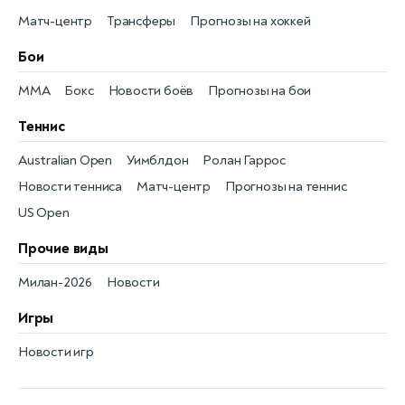
Матч-центр
Трансферы
Прогнозы на хоккей
Бои
MMA
Бокс
Новости боёв
Прогнозы на бои
Теннис
Australian Open
Уимблдон
Ролан Гаррос
Новости тенниса
Матч-центр
Прогнозы на теннис
US Open
Прочие виды
Милан-2026
Новости
Игры
Новости игр