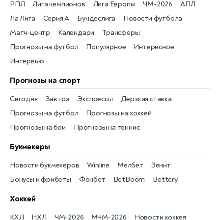
РПЛ
Лига чемпионов
Лига Европы
ЧМ-2026
АПЛ
Ла Лига
Серия А
Бундеслига
Новости футбола
Матч-центр
Календари
Трансферы
Прогнозы на футбол
Популярное
Интересное
Интервью
Прогнозы на спорт
Сегодня
Завтра
Экспрессы
Дерзкая ставка
Прогнозы на футбол
Прогнозы на хоккей
Прогнозы на бои
Прогнозы на теннис
Букмекеры
Новости букмекеров
Winline
Мелбет
Зенит
Бонусы и фрибеты
Фонбет
BetBoom
Bettery
Хоккей
КХЛ
НХЛ
ЧМ-2026
МЧМ-2026
Новости хоккея