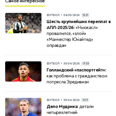
Самое интересное
•
ФУТБОЛ
04/05/2026
15:31
Шесть крупнейших переплат в
АПЛ-2025/26:
«Ньюкасл»
провалился, «злой»
«Манчестер Юнайтед»
оправдан
•
ФУТБОЛ
30/04/2026
17:55
Голландский «паспортгейт»:
как проблема с гражданством
потрясла Эредивизи
•
ФУТБОЛ
30/04/2026
11:17
Дело Мудрика:
детали
четырехлетней