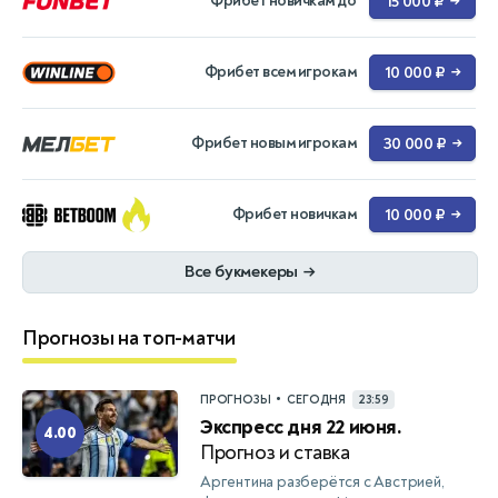
Фрибет новичкам до
15 000 ₽
→
Фрибет всем игрокам
10 000 ₽
→
Фрибет новым игрокам
30 000 ₽
→
Фрибет новичкам
10 000 ₽
→
Все букмекеры
→
Прогнозы на топ-матчи
•
ПРОГНОЗЫ
СЕГОДНЯ
23:59
Экспресс дня 22 июня.
4.00
Прогноз и ставка
Аргентина разберётся с Австрией,