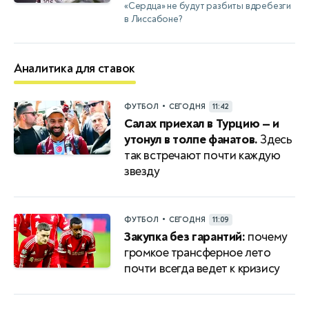
«Сердца» не будут разбиты вдребезги
в Лиссабоне?
Аналитика для ставок
•
ФУТБОЛ
СЕГОДНЯ
11:42
Салах приехал в Турцию — и
утонул в толпе фанатов.
Здесь
так встречают почти каждую
звезду
•
ФУТБОЛ
СЕГОДНЯ
11:09
Закупка без гарантий:
почему
громкое трансферное лето
почти всегда ведет к кризису