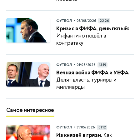
•
ФУТБОЛ
03/08/2026
22:26
Кризис в ФИФА, день пятый:
Инфантино пошёл в
контратаку
•
ФУТБОЛ
01/08/2026
13:19
Вечная война ФИФА и УЕФА.
Делят власть, турниры и
миллиарды
Самое интересное
•
ФУТБОЛ
31/05/2026
01:12
Из князей в грязи.
Как