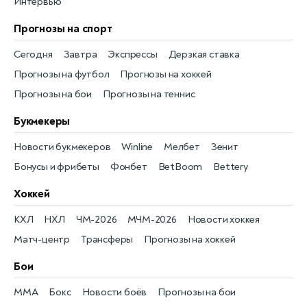
Интервью
Прогнозы на спорт
Сегодня
Завтра
Экспрессы
Дерзкая ставка
Прогнозы на футбол
Прогнозы на хоккей
Прогнозы на бои
Прогнозы на теннис
Букмекеры
Новости букмекеров
Winline
Мелбет
Зенит
Бонусы и фрибеты
Фонбет
BetBoom
Bettery
Хоккей
КХЛ
НХЛ
ЧМ-2026
МЧМ-2026
Новости хоккея
Матч-центр
Трансферы
Прогнозы на хоккей
Бои
MMA
Бокс
Новости боёв
Прогнозы на бои