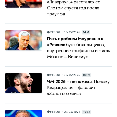
«Ливерпуль» расстался со
Слотом спустя год после
триумфа
•
ФУТБОЛ
30/05/2026
14:51
Пять проблем Моуринью в
«Реале»:
бунт болельщиков,
внутренние конфликты и связка
Мбаппе — Винисиус
•
ФУТБОЛ
30/05/2026
00:21
ЧМ-2026 — не помеха:
Почему
Кварацхелия — фаворит
«Золотого мяча»
•
ФУТБОЛ
29/05/2026
10:52