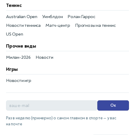
Теннис
Australian Open
Уимблдон
Ролан Гаррос
Новости тенниса
Матч-центр
Прогнозы на теннис
US Open
Прочие виды
Милан-2026
Новости
Игры
Новости игр
Ок
Раз в неделю (примерно) о самом главном в спорте — у вас
на почте