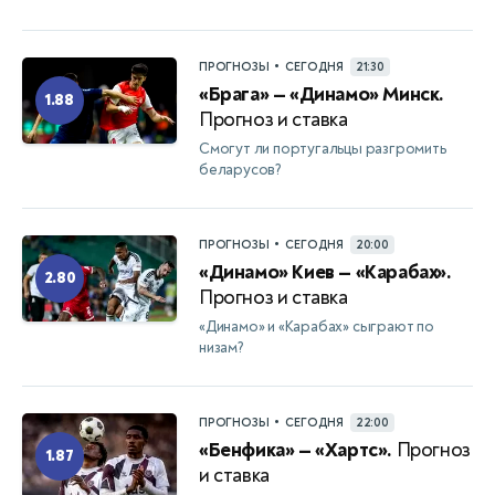
•
ПРОГНОЗЫ
СЕГОДНЯ
21:30
«Брага» — «Динамо» Минск.
1.88
Прогноз и ставка
Смогут ли португальцы разгромить
беларусов?
•
ПРОГНОЗЫ
СЕГОДНЯ
20:00
«Динамо» Киев — «Карабах».
2.80
Прогноз и ставка
«Динамо» и «Карабах» сыграют по
низам?
•
ПРОГНОЗЫ
СЕГОДНЯ
22:00
«Бенфика» — «Хартс».
Прогноз
1.87
и ставка