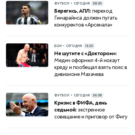
•
ФУТБОЛ
СЕГОДНЯ
08:00
Берегись, АПЛ:
переход
Гимарайнса должен пугать
конкурентов «Арсенала»
•
БОИ
СЕГОДНЯ
13:20
Не шутите с «Доктором»:
Медич оформил 4-й нокаут
кряду и пообещал взять пояс в
дивизионе Махачева
•
ФУТБОЛ
СЕГОДНЯ
06:08
Кризис в ФИФА, день
седьмой:
экстренное
совещание и приговор от Фигу