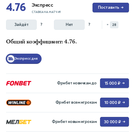
4.76
Экспресс
Поставить
→
СТАВКА НА МАТЧ #1
Зайдёт
?
Нет
?
=
28
Общий коэффициент: 4.76.
Экспресс дня
Фрибет новичкам до
15 000 ₽
→
Фрибет всем игрокам
10 000 ₽
→
Фрибет новым игрокам
30 000 ₽
→