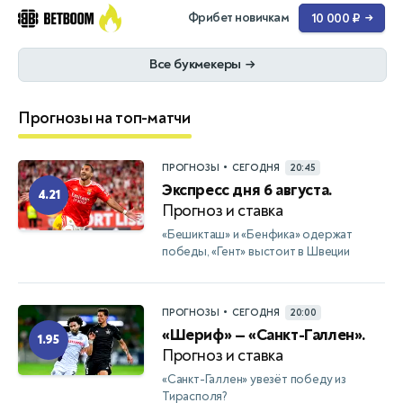
Фрибет новичкам
10 000 ₽
→
Все букмекеры
→
Прогнозы на топ-матчи
•
ПРОГНОЗЫ
СЕГОДНЯ
20:45
Экспресс дня 6 августа.
4.21
Прогноз и ставка
«Бешикташ» и «Бенфика» одержат
победы, «Гент» выстоит в Швеции
•
ПРОГНОЗЫ
СЕГОДНЯ
20:00
«Шериф» — «Санкт-Галлен».
1.95
Прогноз и ставка
«Санкт-Галлен» увезёт победу из
Тирасполя?