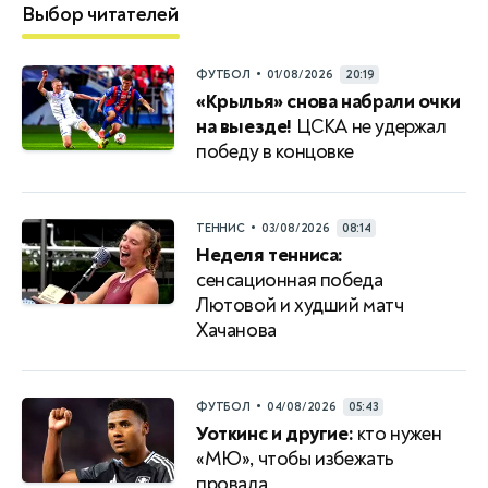
Выбор читателей
•
ФУТБОЛ
01/08/2026
20:19
«Крылья» снова набрали очки
на выезде!
ЦСКА не удержал
победу в концовке
•
ТЕННИС
03/08/2026
08:14
Неделя тенниса:
сенсационная победа
Лютовой и худший матч
Хачанова
•
ФУТБОЛ
04/08/2026
05:43
Уоткинс и другие:
кто нужен
«МЮ», чтобы избежать
провала