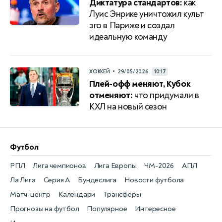
Диктатура стандартов:
как
Луис Энрике уничтожил культ
эго в Париже и создал
идеальную команду
•
ХОККЕЙ
29/05/2026
10:17
Плей-офф меняют, Кубок
отменяют:
что придумали в
КХЛ на новый сезон
Футбол
РПЛ
Лига чемпионов
Лига Европы
ЧМ-2026
АПЛ
Ла Лига
Серия А
Бундеслига
Новости футбола
Матч-центр
Календари
Трансферы
Прогнозы на футбол
Популярное
Интересное