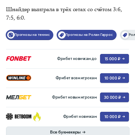
Шнайдер выиграла в трёх сетах со счётом 3:6,
7:5, 6:0.
Прогнозы на теннис
Прогнозы на Ролан Гаррос
Рол
Фрибет новичкам до
15 000 ₽
→
Фрибет всем игрокам
10 000 ₽
→
Фрибет новым игрокам
30 000 ₽
→
Фрибет новичкам
10 000 ₽
→
Все букмекеры
→