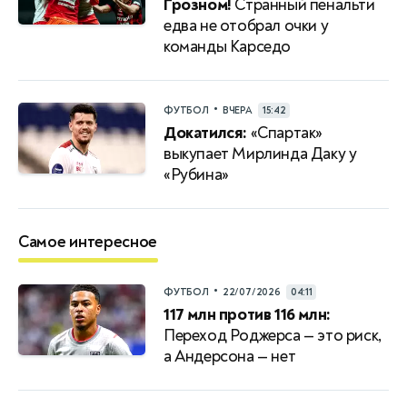
Грозном!
Странный пенальти
едва не отобрал очки у
команды Карседо
•
ФУТБОЛ
ВЧЕРА
15:42
Докатился:
«Спартак»
выкупает Мирлинда Даку у
«Рубина»
Самое интересное
•
ФУТБОЛ
22/07/2026
04:11
117 млн против 116 млн:
Переход Роджерса — это риск,
а Андерсона — нет