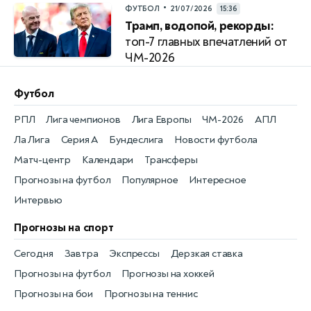
•
ФУТБОЛ
21/07/2026
15:36
Трамп, водопой, рекорды:
топ-7 главных впечатлений от
ЧМ-2026
Футбол
РПЛ
Лига чемпионов
Лига Европы
ЧМ-2026
АПЛ
Ла Лига
Серия А
Бундеслига
Новости футбола
Матч-центр
Календари
Трансферы
Прогнозы на футбол
Популярное
Интересное
Интервью
Прогнозы на спорт
Сегодня
Завтра
Экспрессы
Дерзкая ставка
Прогнозы на футбол
Прогнозы на хоккей
Прогнозы на бои
Прогнозы на теннис