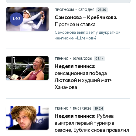
•
ПРОГНОЗЫ
СЕГОДНЯ
23:30
Самсонова — Крейчикова.
1.92
Прогноз и ставка
Самсонова выиграет у двукратной
чемпионки «Шлемов»?
•
ТЕННИС
03/08/2026
08:14
Неделя тенниса:
сенсационная победа
Лютовой и худший матч
Хачанова
•
ТЕННИС
19/07/2026
19:24
Неделя тенниса:
Рублев
выиграл первый турнир в
сезоне, Бублик снова провалил