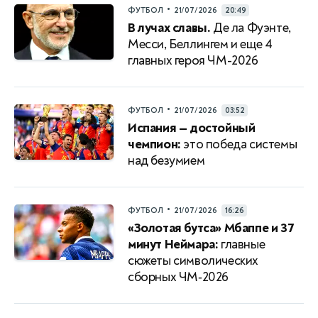
•
ФУТБОЛ
21/07/2026
20:49
В лучах славы.
Де ла Фуэнте,
Месси, Беллингем и еще 4
главных героя ЧМ-2026
•
ФУТБОЛ
21/07/2026
03:52
Испания — достойный
чемпион:
это победа системы
над безумием
•
ФУТБОЛ
21/07/2026
16:26
«Золотая бутса» Мбаппе и 37
минут Неймара:
главные
сюжеты символических
сборных ЧМ‑2026