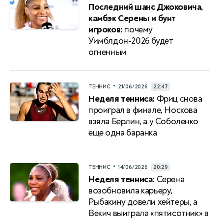
Последний шанс Джоковича,
камбэк Серены и бунт
игроков:
почему
Уимблдон-2026 будет
огненным
•
ТЕННИС
21/06/2026
22:47
Неделя тенниса:
Фриц снова
проиграл в финале, Носкова
взяла Берлин, а у Соболенко
еще одна баранка
•
ТЕННИС
14/06/2026
20:29
Неделя тенниса:
Серена
возобновила карьеру,
Рыбакину довели хейтеры, а
Векич выиграла «пятисотник» в