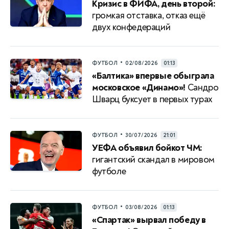
Кризис в ФИФА, день второй:
громкая отставка, отказ ещё
двух конфедераций
•
ФУТБОЛ
02/08/2026
01:13
«Балтика» впервые обыграла
московское «Динамо»!
Сандро
Шварц буксует в первых турах
•
ФУТБОЛ
30/07/2026
21:01
УЕФА объявил бойкот ЧМ:
гигантский скандал в мировом
футболе
•
ФУТБОЛ
03/08/2026
01:13
«Спартак» вырвал победу в