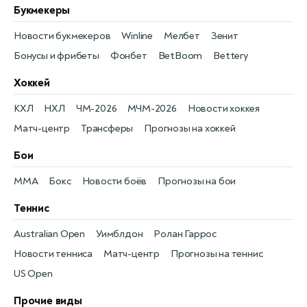
Букмекеры
Новости букмекеров
Winline
Мелбет
Зенит
Бонусы и фрибеты
Фонбет
BetBoom
Bettery
Хоккей
КХЛ
НХЛ
ЧМ-2026
МЧМ-2026
Новости хоккея
Матч-центр
Трансферы
Прогнозы на хоккей
Бои
MMA
Бокс
Новости боёв
Прогнозы на бои
Теннис
Australian Open
Уимблдон
Ролан Гаррос
Новости тенниса
Матч-центр
Прогнозы на теннис
US Open
Прочие виды