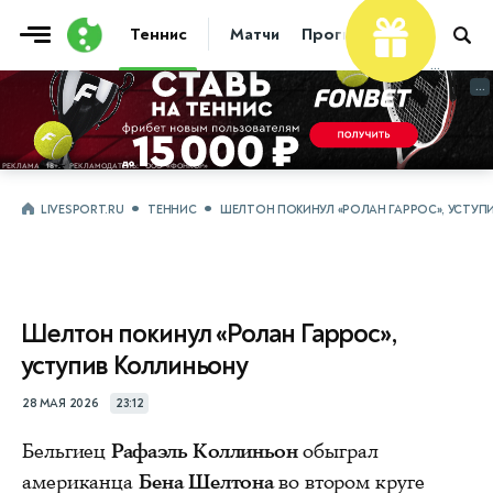
Теннис
Матчи
Прогнозы
Новости
...
...
LIVESPORT.RU
ТЕННИС
ШЕЛТОН ПОКИНУЛ «РОЛАН ГАРРОС», УСТУП
Шелтон покинул «Ролан Гаррос»,
уступив Коллиньону
28 МАЯ 2026
23:12
Бельгиец
Рафаэль Коллиньон
обыграл
американца
Бена Шелтона
во втором круге