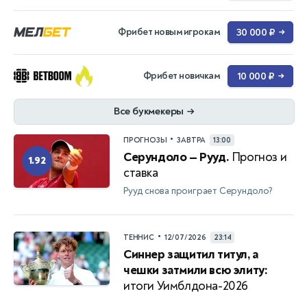
Фрибет новым игрокам
30 000 ₽
→
Фрибет новичкам
10 000 ₽
→
Все букмекеры
→
•
ПРОГНОЗЫ
ЗАВТРА
13:00
Серундоло — Рууд.
Прогноз и
1.92
ставка
Рууд снова проиграет Серундоло?
•
ТЕННИС
12/07/2026
23:14
Синнер защитил титул, а
чешки затмили всю элиту:
итоги Уимблдона-2026