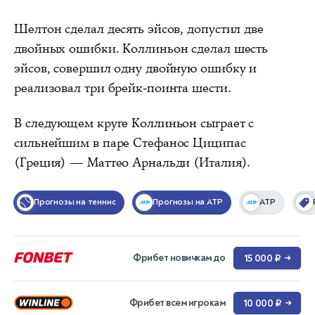
Шелтон сделал десять эйсов, допустил две
двойных ошибки. Коллиньон сделал шесть
эйсов, совершил одну двойную ошибку и
реализовал три брейк-поинта шести.
В следующем круге Коллиньон сыграет с
сильнейшим в паре Стефанос Циципас
(Греция) — Маттео Арнальди (Италия).
Прогнозы на теннис
Прогнозы на ATP
ATP
Фрибет новичкам до
15 000 ₽
→
Фрибет всем игрокам
10 000 ₽
→