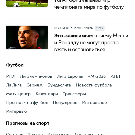
топ-9 официальных игр
чемпионата мира по футболу
•
ФУТБОЛ
27/06/2026
13:12
Эго-зависимые:
почему Месси
и Роналду не могут просто
взять и остановиться
Футбол
РПЛ
Лига чемпионов
Лига Европы
ЧМ-2026
АПЛ
Ла Лига
Серия А
Бундеслига
Новости футбола
Матч-центр
Календари
Трансферы
Прогнозы на футбол
Популярное
Интересное
Интервью
Прогнозы на спорт
Сегодня
Завтра
Экспрессы
Дерзкая ставка