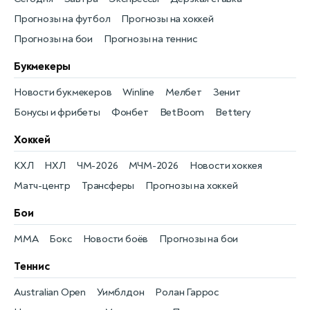
Прогнозы на футбол
Прогнозы на хоккей
Прогнозы на бои
Прогнозы на теннис
Букмекеры
Новости букмекеров
Winline
Мелбет
Зенит
Бонусы и фрибеты
Фонбет
BetBoom
Bettery
Хоккей
КХЛ
НХЛ
ЧМ-2026
МЧМ-2026
Новости хоккея
Матч-центр
Трансферы
Прогнозы на хоккей
Бои
MMA
Бокс
Новости боёв
Прогнозы на бои
Теннис
Australian Open
Уимблдон
Ролан Гаррос