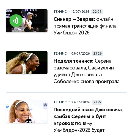
•
ТЕННИС
12/07/2026
22:07
Синнер — Зверев:
онлайн,
прямая трансляция финала
Уимблдон 2026
•
ТЕННИС
05/07/2026
23:26
Неделя тенниса:
Серена
разочаровала, Сафиуллин
удивил Джоковича, а
Соболенко снова проиграла
•
ТЕННИС
27/06/2026
21:55
Последний шанс Джоковича,
камбэк Серены и бунт
игроков:
почему
Уимблдон-2026 будет