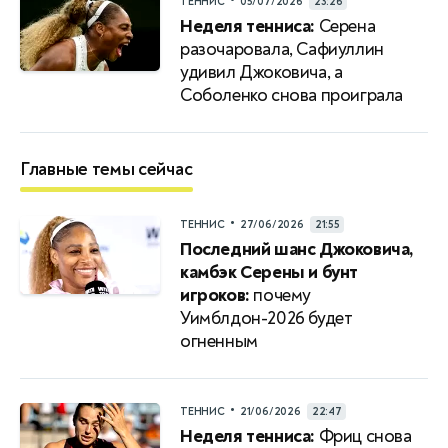
•
ТЕННИС
05/07/2026
23:26
Неделя тенниса:
Серена
разочаровала, Сафиуллин
удивил Джоковича, а
Соболенко снова проиграла
Главные темы сейчас
•
ТЕННИС
27/06/2026
21:55
Последний шанс Джоковича,
камбэк Серены и бунт
игроков:
почему
Уимблдон-2026 будет
огненным
•
ТЕННИС
21/06/2026
22:47
Неделя тенниса:
Фриц снова