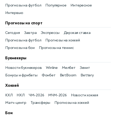
Прогнозы на футбол
Популярное
Интересное
Интервью
Прогнозы на спорт
Сегодня
Завтра
Экспрессы
Дерзкая ставка
Прогнозы на футбол
Прогнозы на хоккей
Прогнозы на бои
Прогнозы на теннис
Букмекеры
Новости букмекеров
Winline
Мелбет
Зенит
Бонусы и фрибеты
Фонбет
BetBoom
Bettery
Хоккей
КХЛ
НХЛ
ЧМ-2026
МЧМ-2026
Новости хоккея
Матч-центр
Трансферы
Прогнозы на хоккей
Бои