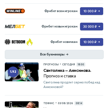
Фрибет всем игрокам
10 000 ₽
→
Фрибет новым игрокам
30 000 ₽
→
Фрибет новичкам
10 000 ₽
→
Все букмекеры
→
•
ПРОГНОЗЫ
СЕГОДНЯ
18:00
Свитолина — Анисимова.
1.92
Прогноз и ставка
Свитолина продлит серию побед над
Анисимовой?
•
ТЕННИС
03/08/2026
08:14