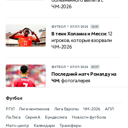
болезненного вылета с
ЧМ‑2026
•
ФУТБОЛ
07/07/2026
12:01
В тени Холанна и Месси:
12
игроков, которые взорвали
ЧМ-2026
•
ФУТБОЛ
07/07/2026
01:37
Последний матч Роналду на
ЧМ:
фотогалерея
Футбол
РПЛ
Лига чемпионов
Лига Европы
ЧМ-2026
АПЛ
Ла Лига
Серия А
Бундеслига
Новости футбола
Матч-центр
Календари
Трансферы