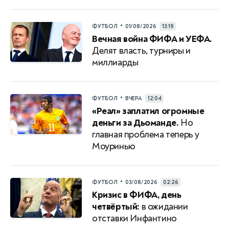
•
ФУТБОЛ
01/08/2026
13:19
Вечная война ФИФА и УЕФА.
Делят власть, турниры и
миллиарды
•
ФУТБОЛ
ВЧЕРА
12:04
«Реал» заплатил огромные
деньги за Дьоманде.
Но
главная проблема теперь у
Моуринью
•
ФУТБОЛ
03/08/2026
02:26
Кризис в ФИФА, день
четвёртый:
в ожидании
отставки Инфантино