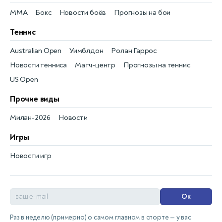
MMA
Бокс
Новости боёв
Прогнозы на бои
Теннис
Australian Open
Уимблдон
Ролан Гаррос
Новости тенниса
Матч-центр
Прогнозы на теннис
US Open
Прочие виды
Милан-2026
Новости
Игры
Новости игр
Ок
Раз в неделю (примерно) о самом главном в спорте — у вас