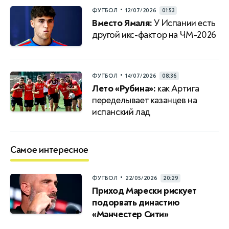
•
ФУТБОЛ
12/07/2026
01:53
Вместо Ямаля:
У Испании есть
другой икс-фактор на ЧМ-2026
•
ФУТБОЛ
14/07/2026
08:36
Лето «Рубина»:
как Артига
переделывает казанцев на
испанский лад
Самое интересное
•
ФУТБОЛ
22/05/2026
20:29
Приход Марески рискует
подорвать династию
«Манчестер Сити»