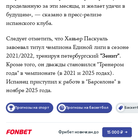
проделанную за эти месяцы, и желает удачи в
будущем«, — сказано в пресс-релизе
испанского клуба.
Следует отметить, что Хавьер Паскуаль
завоевал титул чемпиона Единой лиги в сезоне
2021/2022, тренируя петербургский
"Зенит"
.
Кроме того, он дважды становился "Тренером
года" в чемпионате (в 2021 и 2025 годах).
Испанец приступил к работе в "Барселоне" в
ноябре 2025 года.
Прогнозы на спорт
Прогнозы на баскетбол
Баскет
Фрибет новичкам до
15 000 ₽
→