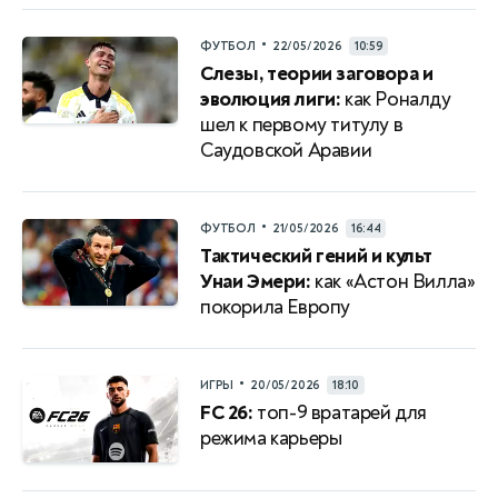
•
ФУТБОЛ
22/05/2026
10:59
Слезы, теории заговора и
эволюция лиги:
как Роналду
шел к первому титулу в
Саудовской Аравии
•
ФУТБОЛ
21/05/2026
16:44
Тактический гений и культ
Унаи Эмери:
как «Астон Вилла»
покорила Европу
•
ИГРЫ
20/05/2026
18:10
FC 26:
топ-9 вратарей для
режима карьеры