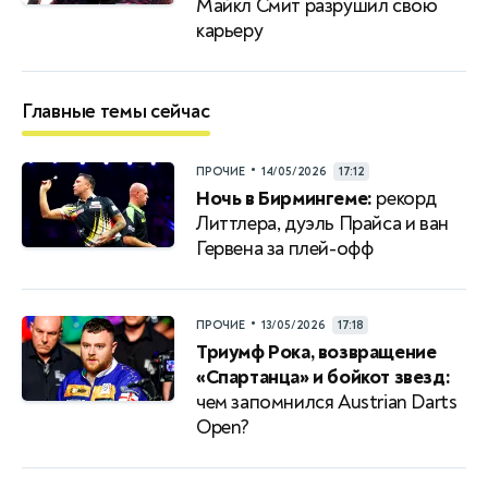
Майкл Смит разрушил свою
карьеру
Главные темы сейчас
•
ПРОЧИЕ
14/05/2026
17:12
Ночь в Бирмингеме:
рекорд
Литтлера, дуэль Прайса и ван
Гервена за плей-офф
•
ПРОЧИЕ
13/05/2026
17:18
Триумф Рока, возвращение
«Спартанца» и бойкот звезд:
чем запомнился Austrian Darts
Open?