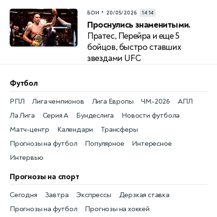
•
БОИ
20/05/2026
14:14
Проснулись знаменитыми.
Пратес, Перейра и еще 5
бойцов, быстро ставших
звездами UFС
Футбол
РПЛ
Лига чемпионов
Лига Европы
ЧМ-2026
АПЛ
Ла Лига
Серия А
Бундеслига
Новости футбола
Матч-центр
Календари
Трансферы
Прогнозы на футбол
Популярное
Интересное
Интервью
Прогнозы на спорт
Сегодня
Завтра
Экспрессы
Дерзкая ставка
Прогнозы на футбол
Прогнозы на хоккей