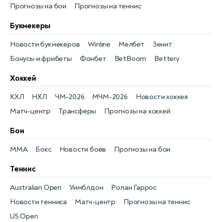
Прогнозы на бои
Прогнозы на теннис
Букмекеры
Новости букмекеров
Winline
Мелбет
Зенит
Бонусы и фрибеты
Фонбет
BetBoom
Bettery
Хоккей
КХЛ
НХЛ
ЧМ-2026
МЧМ-2026
Новости хоккея
Матч-центр
Трансферы
Прогнозы на хоккей
Бои
MMA
Бокс
Новости боёв
Прогнозы на бои
Теннис
Australian Open
Уимблдон
Ролан Гаррос
Новости тенниса
Матч-центр
Прогнозы на теннис
US Open