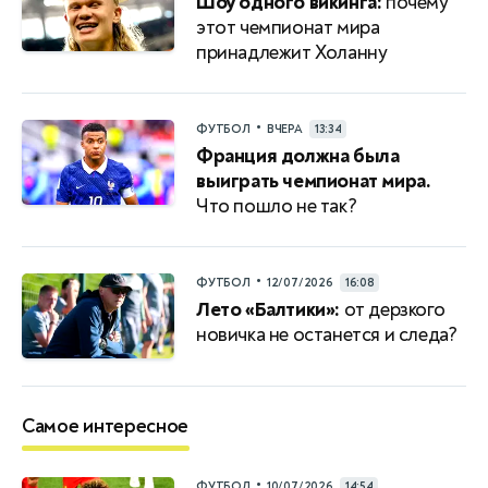
Шоу одного викинга:
почему
этот чемпионат мира
принадлежит Холанну
•
ФУТБОЛ
ВЧЕРА
13:34
Франция должна была
выиграть чемпионат мира.
Что пошло не так?
•
ФУТБОЛ
12/07/2026
16:08
Лето «Балтики»:
от дерзкого
новичка не останется и следа?
Самое интересное
•
ФУТБОЛ
10/07/2026
14:54