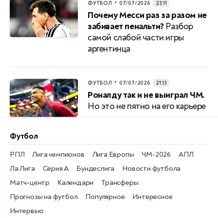
•
ФУТБОЛ
07/07/2026
23:11
Почему Месси раз за разом не
забивает пенальти?
Разбор
самой слабой части игры
аргентинца
•
ФУТБОЛ
07/07/2026
21:13
Роналду так и не выиграл ЧМ.
Но это не пятно на его карьере
Футбол
РПЛ
Лига чемпионов
Лига Европы
ЧМ-2026
АПЛ
Ла Лига
Серия А
Бундеслига
Новости футбола
Матч-центр
Календари
Трансферы
Прогнозы на футбол
Популярное
Интересное
Интервью