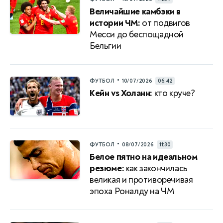
Величайшие камбэки в
истории ЧМ:
от подвигов
Месси до беспощадной
Бельгии
•
ФУТБОЛ
10/07/2026
06:42
Кейн vs Холанн:
кто круче?
•
ФУТБОЛ
08/07/2026
11:30
Белое пятно на идеальном
резюме:
как закончилась
великая и противоречивая
эпоха Роналду на ЧМ