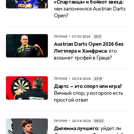
«Спартанца» и бойкот звезд:
чем запомнился Austrian Darts
Open?
•
ПРОЧИЕ
07/05/2026
20:11
Austrian Darts Open 2026 без
Литтлера и Хамфриса:
кто
возьмет трофей в Граце?
•
ПРОЧИЕ
29/04/2026
23:19
Дартс — это спорт или игра?
Вечный спор, у которого есть
простой ответ
•
ПРОЧИЕ
26/04/2026
08:02
Дилемма лучшего:
уйдет ли