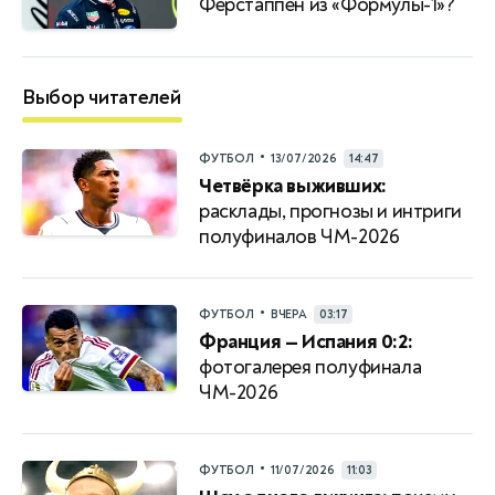
Ферстаппен из «Формулы-1»?
Выбор читателей
•
ФУТБОЛ
13/07/2026
14:47
Четвёрка выживших:
расклады, прогнозы и интриги
полуфиналов ЧМ-2026
•
ФУТБОЛ
ВЧЕРА
03:17
Франция — Испания 0:2:
фотогалерея полуфинала
ЧМ-2026
•
ФУТБОЛ
11/07/2026
11:03