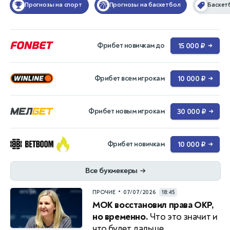
Прогнозы на спорт
Прогнозы на баскетбол
Баскет
Фрибет новичкам до
15 000 ₽
→
Фрибет всем игрокам
10 000 ₽
→
Фрибет новым игрокам
30 000 ₽
→
Фрибет новичкам
10 000 ₽
→
Все букмекеры
→
•
ПРОЧИЕ
07/07/2026
18:45
МОК восстановил права ОКР,
но временно.
Что это значит и
что будет дальше