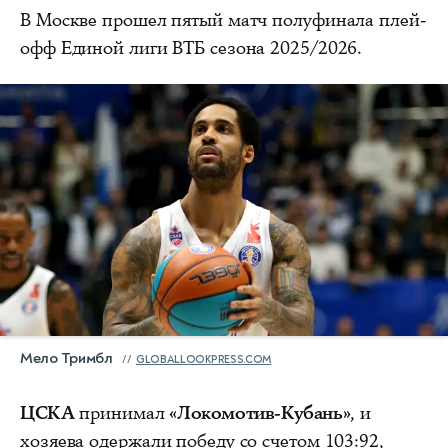
В Москве прошел пятый матч полуфинала плей-
офф Единой лиги ВТБ сезона 2025/2026.
Мело Тримбл
GLOBALLOOKPRESS.COM
ЦСКА
принимал
«Локомотив-Кубань»
, и
хозяева одержали победу со счетом 103:92,