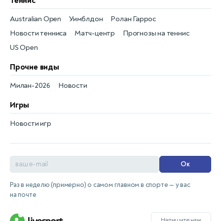
Теннис
Australian Open
Уимблдон
Ролан Гаррос
Новости тенниса
Матч-центр
Прогнозы на теннис
US Open
Прочие виды
Милан-2026
Новости
Игры
Новости игр
Ок
Раз в неделю (примерно) о самом главном в спорте — у вас
на почте
Напишите нам