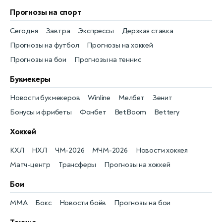
Прогнозы на спорт
Сегодня
Завтра
Экспрессы
Дерзкая ставка
Прогнозы на футбол
Прогнозы на хоккей
Прогнозы на бои
Прогнозы на теннис
Букмекеры
Новости букмекеров
Winline
Мелбет
Зенит
Бонусы и фрибеты
Фонбет
BetBoom
Bettery
Хоккей
КХЛ
НХЛ
ЧМ-2026
МЧМ-2026
Новости хоккея
Матч-центр
Трансферы
Прогнозы на хоккей
Бои
MMA
Бокс
Новости боёв
Прогнозы на бои