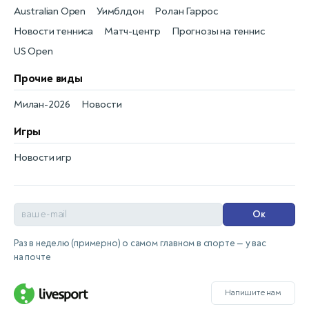
Australian Open
Уимблдон
Ролан Гаррос
Новости тенниса
Матч-центр
Прогнозы на теннис
US Open
Прочие виды
Милан-2026
Новости
Игры
Новости игр
Ок
Раз в неделю (примерно) о самом главном в спорте — у вас
на почте
Напишите нам