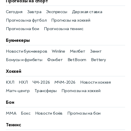
Прогнозы на спорт
Сегодня
Завтра
Экспрессы
Дерзкая ставка
Прогнозы на футбол
Прогнозы на хоккей
Прогнозы на бои
Прогнозы на теннис
Букмекеры
Новости букмекеров
Winline
Мелбет
Зенит
Бонусы и фрибеты
Фонбет
BetBoom
Bettery
Хоккей
КХЛ
НХЛ
ЧМ-2026
МЧМ-2026
Новости хоккея
Матч-центр
Трансферы
Прогнозы на хоккей
Бои
MMA
Бокс
Новости боёв
Прогнозы на бои
Теннис