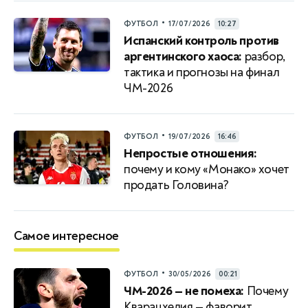
•
ФУТБОЛ
17/07/2026
10:27
Испанский контроль против
аргентинского хаоса:
разбор,
тактика и прогнозы на финал
ЧМ-2026
•
ФУТБОЛ
19/07/2026
16:46
Непростые отношения:
почему и кому «Монако» хочет
продать Головина?
Самое интересное
•
ФУТБОЛ
30/05/2026
00:21
ЧМ-2026 — не помеха:
Почему
Кварацхелия — фаворит