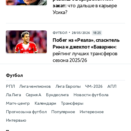
закат:
что дальше в карьере
Усика?
•
ФУТБОЛ
28/05/2026
18:25
Побег из «Реала», спаситель
Рима и джекпот «Баварии»:
рейтинг лучших трансферов
сезона 2025/26
Футбол
РПЛ
Лига чемпионов
Лига Европы
ЧМ-2026
АПЛ
Ла Лига
Серия А
Бундеслига
Новости футбола
Матч-центр
Календари
Трансферы
Прогнозы на футбол
Популярное
Интересное
Интервью