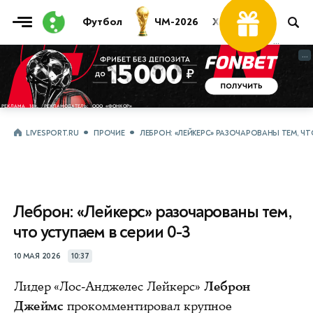
Футбол
ЧМ-2026
Хоккей
Теннис
...
...
LIVESPORT.RU
ПРОЧИЕ
ЛЕБРОН: «ЛЕЙКЕРС» РАЗОЧАРОВАНЫ ТЕМ, ЧТ
Леброн: «Лейкерс» разочарованы тем,
что уступаем в серии 0-3
10 МАЯ 2026
10:37
Лидер «Лос-Анджелес Лейкерс»
Леброн
Джеймс
прокомментировал крупное