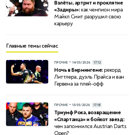
Взлёты, артрит и проклятие
«Задиры»:
как чемпион мира
Майкл Смит разрушил свою
карьеру
Главные темы сейчас
•
ПРОЧИЕ
14/05/2026
17:12
Ночь в Бирмингеме:
рекорд
Литтлера, дуэль Прайса и ван
Гервена за плей-офф
•
ПРОЧИЕ
13/05/2026
17:18
Триумф Рока, возвращение
«Спартанца» и бойкот звезд:
чем запомнился Austrian Darts
Open?