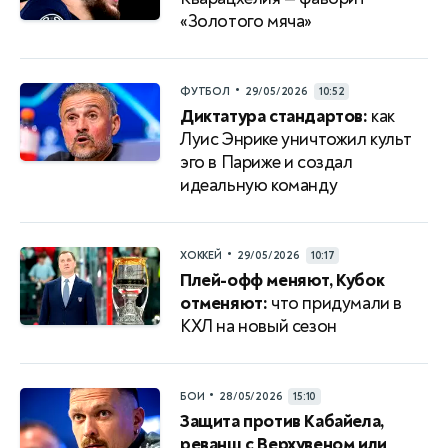
«Золотого мяча»
•
ФУТБОЛ
29/05/2026
10:52
Диктатура стандартов:
как
Луис Энрике уничтожил культ
эго в Париже и создал
идеальную команду
•
ХОККЕЙ
29/05/2026
10:17
Плей-офф меняют, Кубок
отменяют:
что придумали в
КХЛ на новый сезон
•
БОИ
28/05/2026
15:10
Защита против Кабайела,
реванш с Верхувеном или