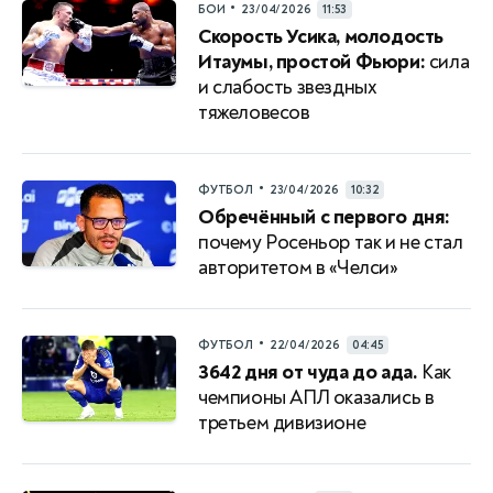
•
БОИ
23/04/2026
11:53
Скорость Усика, молодость
Итаумы, простой Фьюри:
сила
и слабость звездных
тяжеловесов
•
ФУТБОЛ
23/04/2026
10:32
Обречённый с первого дня:
почему Росеньор так и не стал
авторитетом в «Челси»
•
ФУТБОЛ
22/04/2026
04:45
3642 дня от чуда до ада.
Как
чемпионы АПЛ оказались в
третьем дивизионе