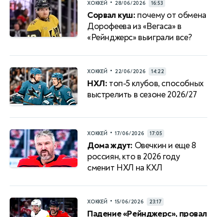
•
ХОККЕЙ
28/06/2026
16:53
Сорвал куш:
почему от обмена
Дорофеева из «Вегаса» в
«Рейнджерс» выиграли все?
•
ХОККЕЙ
22/06/2026
14:22
НХЛ:
топ-5 клубов, способных
выстрелить в сезоне 2026/27
•
ХОККЕЙ
17/06/2026
17:05
Дома ждут:
Овечкин и еще 8
россиян, кто в 2026 году
сменит НХЛ на КХЛ
•
ХОККЕЙ
15/06/2026
23:17
Падение «Рейнджерс», провал