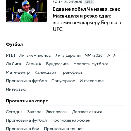
•
БОИ
21/04/2026
13:32
Едва не побил Чимаева, снес
Масвидаля и резко сдал:
вспоминаем карьеру Бернса в
UFC
Футбол
РПЛ
Лига чемпионов
Лига Европы
ЧМ-2026
АПЛ
Ла Лига
Серия А
Бундеслига
Новости футбола
Матч-центр
Календари
Трансферы
Прогнозы на футбол
Популярное
Интересное
Интервью
Прогнозы на спорт
Сегодня
Завтра
Экспрессы
Дерзкая ставка
Прогнозы на футбол
Прогнозы на хоккей
Прогнозы на бои
Прогнозы на теннис