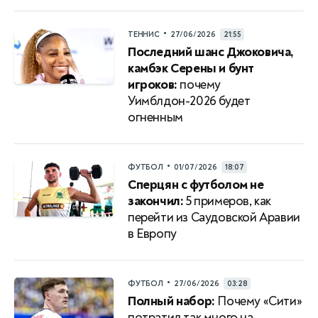
•
ТЕННИС
27/06/2026
21:55
Последний шанс Джоковича,
камбэк Серены и бунт
игроков:
почему
Уимблдон-2026 будет
огненным
•
ФУТБОЛ
01/07/2026
18:07
Сперцян с футболом не
закончил:
5 примеров, как
перейти из Саудовской Аравии
в Европу
•
ФУТБОЛ
27/06/2026
03:28
Полный набор:
Почему «Сити»
потратил так много на