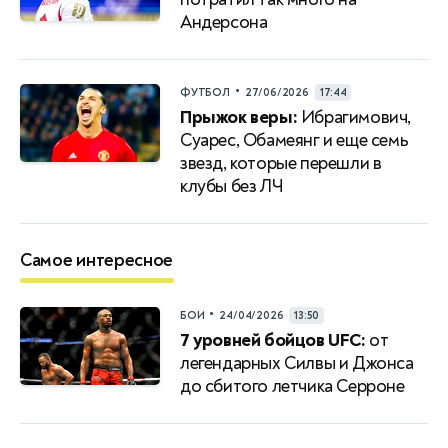
Андерсона
•
ФУТБОЛ
27/06/2026
17:44
Прыжок веры:
Ибрагимович,
Суарес, Обамеянг и еще семь
звезд, которые перешли в
клубы без ЛЧ
Самое интересное
•
БОИ
24/04/2026
13:50
7 уровней бойцов UFC:
от
легендарных Силвы и Джонса
до сбитого летчика Серроне