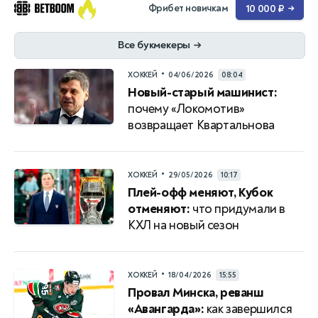
Фрибет новичкам
10 000 ₽
→
Все букмекеры
→
•
ХОККЕЙ
04/06/2026
08:04
Новый-старый машинист:
почему «Локомотив»
возвращает Квартальнова
•
ХОККЕЙ
29/05/2026
10:17
Плей-офф меняют, Кубок
отменяют:
что придумали в
КХЛ на новый сезон
•
ХОККЕЙ
18/04/2026
15:55
Провал Минска, реванш
«Авангарда»:
как завершился