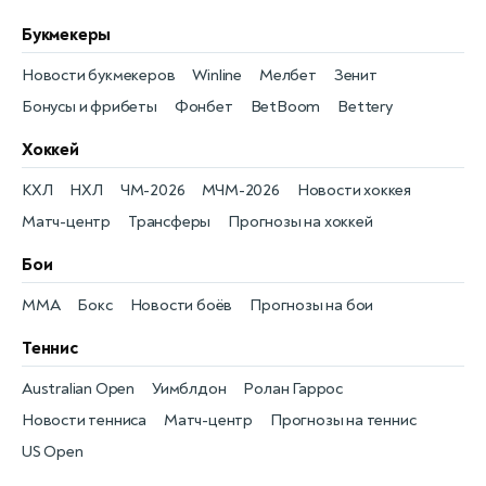
Букмекеры
Новости букмекеров
Winline
Мелбет
Зенит
Бонусы и фрибеты
Фонбет
BetBoom
Bettery
Хоккей
КХЛ
НХЛ
ЧМ-2026
МЧМ-2026
Новости хоккея
Матч-центр
Трансферы
Прогнозы на хоккей
Бои
MMA
Бокс
Новости боёв
Прогнозы на бои
Теннис
Australian Open
Уимблдон
Ролан Гаррос
Новости тенниса
Матч-центр
Прогнозы на теннис
US Open