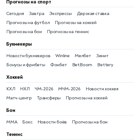
Прогнозы на спорт
Сегодня
Завтра
Экспрессы
Дерзкая ставка
Прогнозы на футбол
Прогнозы на хоккей
Прогнозы на бои
Прогнозы на теннис
Букмекеры
Новости букмекеров
Winline
Мелбет
Зенит
Бонусы и фрибеты
Фонбет
BetBoom
Bettery
Хоккей
КХЛ
НХЛ
ЧМ-2026
МЧМ-2026
Новости хоккея
Матч-центр
Трансферы
Прогнозы на хоккей
Бои
MMA
Бокс
Новости боёв
Прогнозы на бои
Теннис