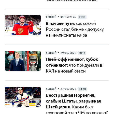
•
ХОККЕЙ
30/05/2026
21:30
В начале пути:
как хоккей
России стал ближе к допуску
на чемпионаты мира
•
ХОККЕЙ
29/05/2026
10:17
Плей-офф меняют, Кубок
отменяют:
что придумали в
КХЛ на новый сезон
•
ХОККЕЙ
27/05/2026
14:48
Бесстрашная Норвегия,
слабые Штаты, разрывная
Швейцария.
Каким был
групповой этап ЧМ по хоккею?