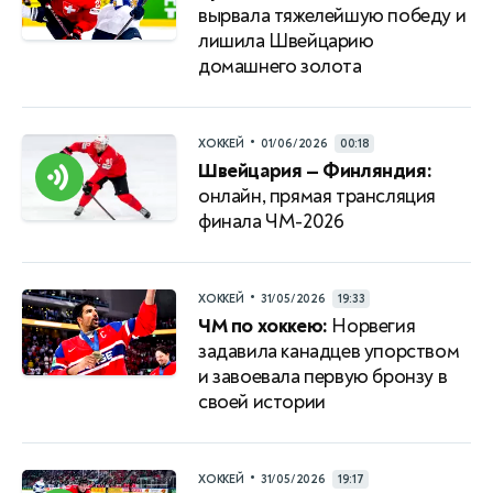
вырвала тяжелейшую победу и
лишила Швейцарию
домашнего золота
•
ХОККЕЙ
01/06/2026
00:18
Швейцария — Финляндия:
онлайн, прямая трансляция
финала ЧМ-2026
•
ХОККЕЙ
31/05/2026
19:33
ЧМ по хоккею:
Норвегия
задавила канадцев упорством
и завоевала первую бронзу в
своей истории
•
ХОККЕЙ
31/05/2026
19:17