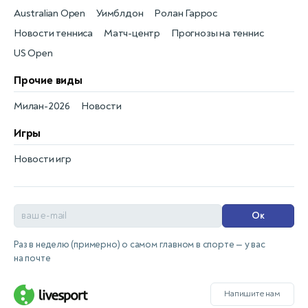
Australian Open
Уимблдон
Ролан Гаррос
Новости тенниса
Матч-центр
Прогнозы на теннис
US Open
Прочие виды
Милан-2026
Новости
Игры
Новости игр
Ок
Раз в неделю (примерно) о самом главном в спорте — у вас
на почте
Напишите нам