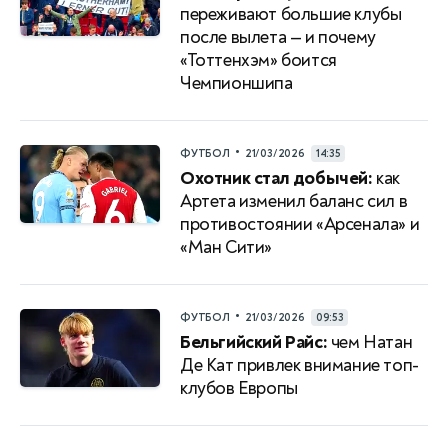
переживают большие клубы
после вылета — и почему
«Тоттенхэм» боится
Чемпионшипа
•
ФУТБОЛ
21/03/2026
14:35
Охотник стал добычей:
как
Артета изменил баланс сил в
противостоянии «Арсенала» и
«Ман Сити»
•
ФУТБОЛ
21/03/2026
09:53
Бельгийский Райс:
чем Натан
Де Кат привлек внимание топ-
клубов Европы