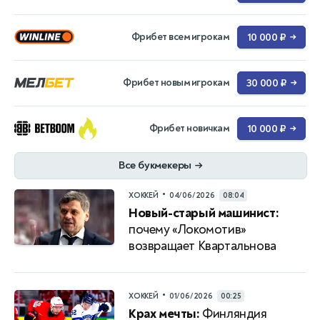
Фрибет всем игрокам
10 000 ₽
→
Фрибет новым игрокам
30 000 ₽
→
Фрибет новичкам
10 000 ₽
→
Все букмекеры
→
•
ХОККЕЙ
04/06/2026
08:04
Новый-старый машинист:
почему «Локомотив»
возвращает Квартальнова
•
ХОККЕЙ
01/06/2026
00:25
Крах мечты:
Финляндия