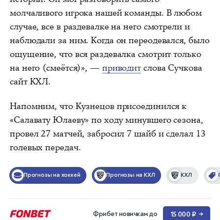
молчаливого игрока нашей команды. В любом
случае, все в раздевалке на него смотрели и
наблюдали за ним. Когда он переодевался, было
ощущение, что вся раздевалка смотрит только
на него (смеётся)», —
приводит
слова Сучкова
сайт КХЛ.
Напомним, что Кузнецов присоединился к
«Салавату Юлаеву» по ходу минувшего сезона,
провел 27 матчей, забросил 7 шайб и сделал 13
голевых передач.
Прогнозы на хоккей
Прогнозы на КХЛ
КХЛ
Фрибет новичкам до
15 000 ₽
→