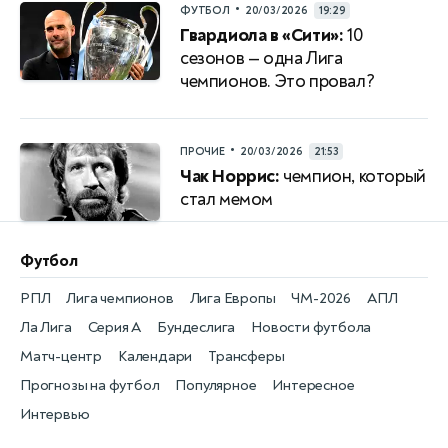
•
ФУТБОЛ
20/03/2026
19:29
Гвардиола в «Сити»:
10
сезонов — одна Лига
чемпионов. Это провал?
•
ПРОЧИЕ
20/03/2026
21:53
Чак Норрис:
чемпион, который
стал мемом
Футбол
РПЛ
Лига чемпионов
Лига Европы
ЧМ-2026
АПЛ
Ла Лига
Серия А
Бундеслига
Новости футбола
Матч-центр
Календари
Трансферы
Прогнозы на футбол
Популярное
Интересное
Интервью