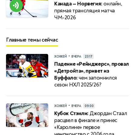
Канада — Норвегия:
онлайн,
прямая трансляция матча
ЧМ-2026
Главные темы сейчас
•
ХОККЕЙ
ВЧЕРА
23:17
Падение «Рейнджерс», провал
«Детройта», привет из
Буффало:
чем запомнился
сезон НХЛ 2025/26?
•
ХОККЕЙ
ВЧЕРА
09:00
Кубок Стэнли:
Джордан Стаал
расцвел в финале и принес
«Каролине» первое
чемпионство с 2006 года