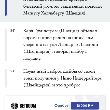
ближний угол, но защитники помогли
Магнусу Хелльбергу (Швеция).
Карл Грундстрём (Швеция) объехал
54'
ворота и прострелил на пятак, там
уверенно сыграл Леонардо Дженони
(Швейцария) и забрал шайбу в
ловушку.
Неудачный выброс шайбы со своей
53'
зоны получился у Нино Нидеррайтера
(Швейцария) и это проброс.
Фрибет
10 000 ₽
→