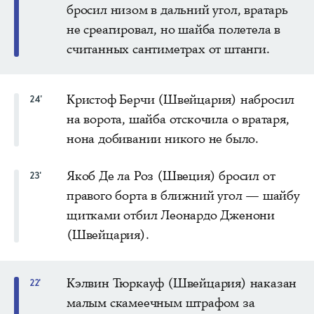
бросил низом в дальний угол, вратарь
не среагировал, но шайба полетела в
считанных сантиметрах от штанги.
Кристоф Берчи (Швейцария) набросил
24'
на ворота, шайба отскочила о вратаря,
нона добивании никого не было.
Якоб Де ла Роз (Швеция) бросил от
23'
правого борта в ближний угол — шайбу
щитками отбил Леонардо Дженони
(Швейцария).
Кэлвин Тюркауф (Швейцария) наказан
22'
малым скамеечным штрафом за