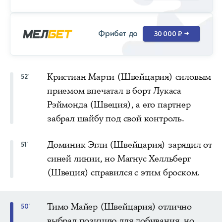
Фрибет до
30 000 ₽
→
Кристиан Марти (Швейцария) силовым
52'
приемом впечатал в борт Лукаса
Рэймонда (Швеция), а его партнер
забрал шайбу под свой контроль.
Доминик Эгли (Швейцария) зарядил от
51'
синей линии, но Магнус Хелльберг
(Швеция) справился с этим броском.
Тимо Майер (Швейцария) отлично
50'
выбрал позицию для добивания, но