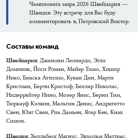
Чемпионата мира 2026 Швейцария —
Швеция. Эту встречу для Вас буду
комментировать я, Петровский Виктор.
Составы команд
Швейцария
: Дженони Леонардо, Эгли
Доминик, Йоси Роман, Майер Тимо, Хишир
Нико, Биаска Аттилио, Кукан Дин, Марти
Кристиан, Берчи Кристоф, Бехлер Николас,
Нидеррайтер Нино, Мозер Янис, Берни Тим,
Тюркауф Кэлвин, Мальгин Денис, Андригетто
Свен, Юнг Свен, Риа Дамьен, Ягер Кен, Кнак
Симон.
Швеция
: Хелльберг Магнус, Экхольм Маттиас,