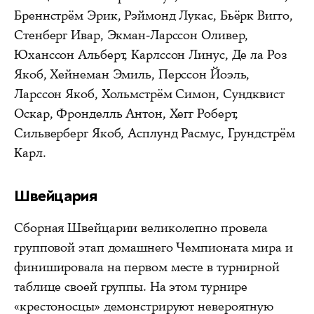
Бреннстрём Эрик, Рэймонд Лукас, Бьёрк Вигго,
Стенберг Ивар, Экман-Ларссон Оливер,
Юханссон Альберт, Карлссон Линус, Де ла Роз
Якоб, Хейнеман Эмиль, Перссон Йоэль,
Ларссон Якоб, Хольмстрём Симон, Сундквист
Оскар, Фронделль Антон, Хегг Роберт,
Сильверберг Якоб, Асплунд Расмус, Грундстрём
Карл.
Швейцария
Сборная Швейцарии великолепно провела
групповой этап домашнего Чемпионата мира и
финишировала на первом месте в турнирной
таблице своей группы. На этом турнире
«крестоносцы» демонстрируют невероятную