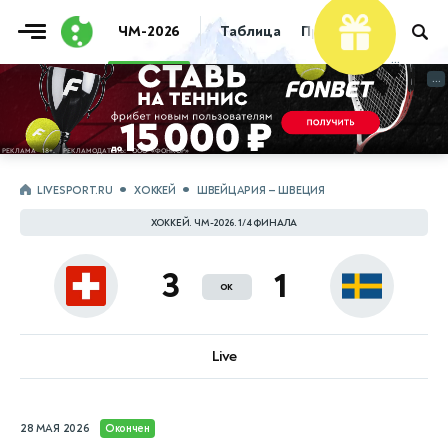
Фрибет
ЧМ-2026
Таблица
Прогнозы
Live
10 000 ₽
...
...
LIVESPORT.RU
ХОККЕЙ
ШВЕЙЦАРИЯ — ШВЕЦИЯ
ХОККЕЙ. ЧМ-2026. 1/4 ФИНАЛА
3
1
ок
Live
28 МАЯ 2026
Окончен