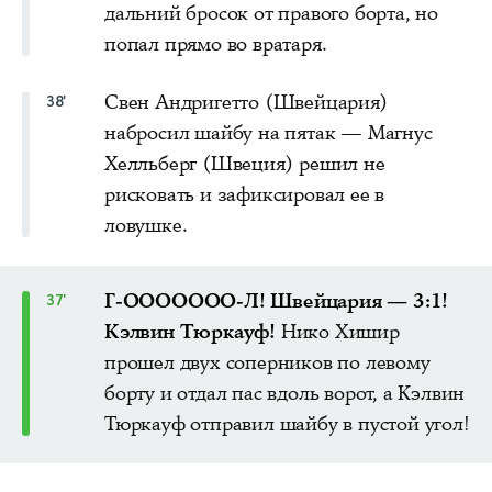
дальний бросок от правого борта, но
попал прямо во вратаря.
Свен Андригетто (Швейцария)
38'
набросил шайбу на пятак — Магнус
Хелльберг (Швеция) решил не
рисковать и зафиксировал ее в
ловушке.
Г-ООООООО-Л! Швейцария — 3:1!
37'
Кэлвин Тюркауф!
Нико Хишир
прошел двух соперников по левому
борту и отдал пас вдоль ворот, а Кэлвин
Тюркауф отправил шайбу в пустой угол!