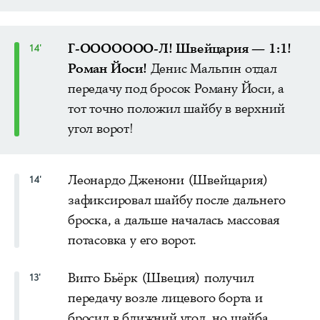
Г-ООООООО-Л! Швейцария — 1:1!
14'
Роман Йоси!
Денис Мальгин отдал
передачу под бросок Роману Йоси, а
тот точно положил шайбу в верхний
угол ворот!
Леонардо Дженони (Швейцария)
14'
зафиксировал шайбу после дальнего
броска, а дальше началась массовая
потасовка у его ворот.
Вигго Бьёрк (Швеция) получил
13'
передачу возле лицевого борта и
бросил в ближний угол, но шайба