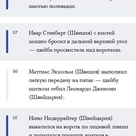
шестью полевыми.
Ивар Стенберг (Швеция) с кистей
57'
мощно бросил в дальний верхний угол
— шайба просвистела над воротами.
Маттиас Экхольм (Швеция) выполнил
56'
легкую передачу на пятак — шайбу
щитком отбил Леонардо Дженони
(Швейцария).
Нино Нидеррайтер (Швейцария)
55'
выкатился на ворота по лицевой линии
и попытался прошить вратаря в