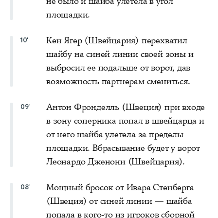
не было и шайба улетела в угол
площадки.
Кен Ягер (Швейцария) перехватил
10'
шайбу на синей линии своей зоны и
выбросил ее подальше от ворот, дав
возможность партнерам смениться.
Антон Фронделль (Швеция) при входе
09'
в зону соперника попал в швейцарца и
от него шайба улетела за пределы
площадки. Вбрасывание будет у ворот
Леонардо Дженони (Швейцария).
Мощный бросок от Ивара Стенберга
08'
(Швеция) от синей линии — шайба
попала в кого-то из игроков сборной