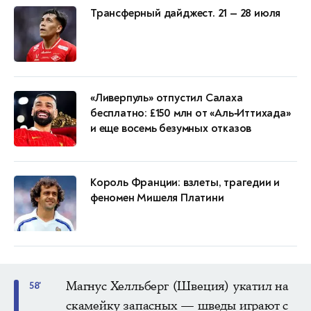
Трансферный дайджест. 21 — 28 июля
«Ливерпуль» отпустил Салаха
бесплатно: £150 млн от «Аль‑Иттихада»
и еще восемь безумных отказов
Король Франции: взлеты, трагедии и
феномен Мишеля Платини
Магнус Хелльберг (Швеция) укатил на
58'
скамейку запасных — шведы играют с