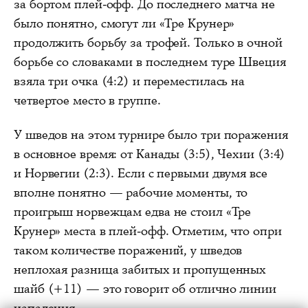
за бортом плей-офф. До последнего матча не
было понятно, смогут ли «Тре Крунер»
продолжить борьбу за трофей. Только в очной
борьбе со словаками в последнем туре Швеция
взяла три очка (4:2) и переместилась на
четвертое место в группе.
У шведов на этом турнире было три поражения
в основное время: от Канады (3:5), Чехии (3:4)
и Норвегии (2:3). Если с первыми двумя все
вполне понятно — рабочие моменты, то
проигрыш норвежцам едва не стоил «Тре
Крунер» места в плей-офф. Отметим, что опри
таком количестве поражений, у шведов
неплохая разница забитых и пропущенных
шайб (+11) — это говорит об отлично линии
нападения.