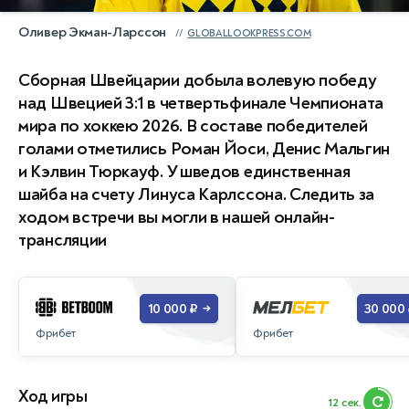
Оливер Экман-Ларссон
GLOBALLOOKPRESS.COM
Сборная Швейцарии добыла волевую победу
над Швецией 3:1 в четвертьфинале Чемпионата
мира по хоккею 2026. В составе победителей
голами отметились Роман Йоси, Денис Мальгин
и Кэлвин Тюркауф. У шведов единственная
шайба на счету Линуса Карлссона. Следить за
ходом встречи вы могли в нашей онлайн-
трансляции
10 000 ₽
30 000
→
Фрибет
Фрибет
Ход игры
11 сек.