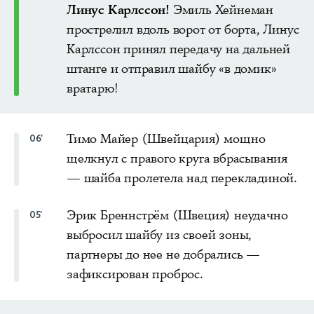
Линус Карлссон!
Эмиль Хейнеман
прострелил вдоль ворот от борта, Линус
Карлссон принял передачу на дальней
штанге и отправил шайбу «в домик»
вратарю!
Тимо Майер (Швейцария) мощно
06'
щелкнул с правого круга вбрасывания
— шайба пролетела над перекладиной.
Эрик Бреннстрём (Швеция) неудачно
05'
выбросил шайбу из своей зоны,
партнеры до нее не добрались —
зафиксирован проброс.