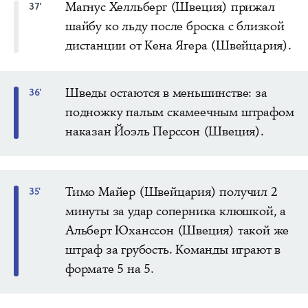
Магнус Хелльберг (Швеция) прижал
37'
шайбу ко льду после броска с близкой
дистанции от Кена Ягера (Швейцария).
Шведы остаются в меньшинстве: за
36'
подножку палым скамеечным штрафом
наказан Йоэль Перссон (Швеция).
Тимо Майер (Швейцария) получил 2
35'
минуты за удар соперника клюшкой, а
Альберт Юханссон (Швеция) такой же
штраф за грубость. Команды играют в
формате 5 на 5.