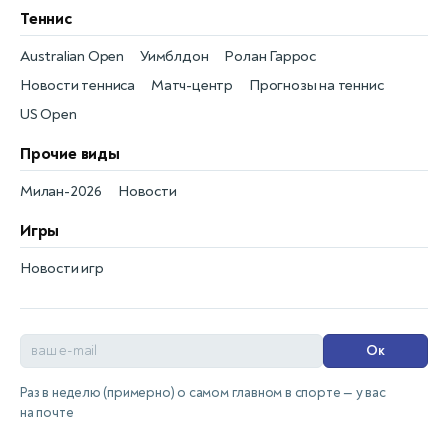
Теннис
Australian Open
Уимблдон
Ролан Гаррос
Новости тенниса
Матч-центр
Прогнозы на теннис
US Open
Прочие виды
Милан-2026
Новости
Игры
Новости игр
Ок
Раз в неделю (примерно) о самом главном в спорте — у вас
на почте