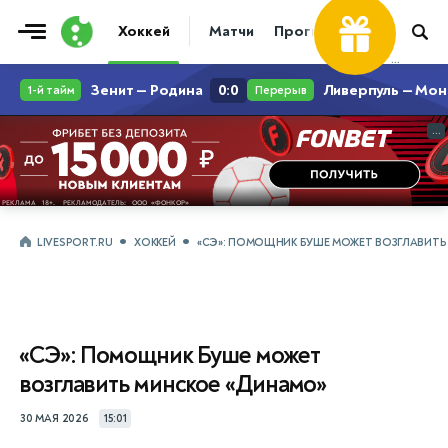
Хоккей
Матчи
Прогнозы
Трансфер
...
...
LIVESPORT.RU
ХОККЕЙ
«СЭ»: ПОМОЩНИК БУШЕ МОЖЕТ ВОЗГЛАВИТЬ
«СЭ»: Помощник Буше может
возглавить минское «Динамо»
30 МАЯ 2026
15:01