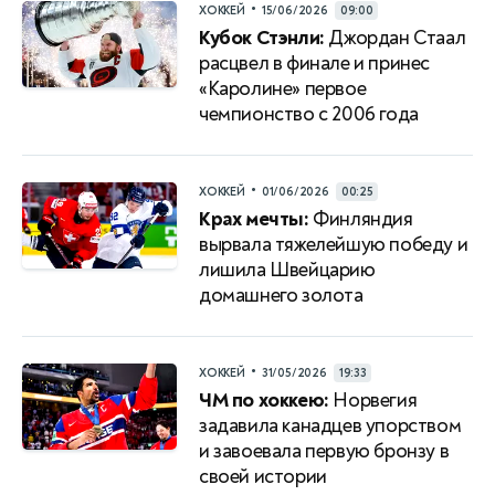
•
ХОККЕЙ
15/06/2026
09:00
Кубок Стэнли:
Джордан Стаал
расцвел в финале и принес
«Каролине» первое
чемпионство с 2006 года
•
ХОККЕЙ
01/06/2026
00:25
Крах мечты:
Финляндия
вырвала тяжелейшую победу и
лишила Швейцарию
домашнего золота
•
ХОККЕЙ
31/05/2026
19:33
ЧМ по хоккею:
Норвегия
задавила канадцев упорством
и завоевала первую бронзу в
своей истории