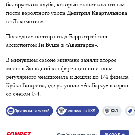
белорусском клубе, который станет вакантным
после вероятного ухода
Дмитрия Квартальнова
в «Локомотив».
Последние полтора года Барр отработал
ассистентом
Ги Буше
в
«Авангарде»
.
В минувшем сезоне минчане заняли второе
место в Западной конференции по итогам
регулярного чемпионата и дошли до 1/4 финала
Кубка Гагарина, где уступили «Ак Барсу» в серии
со счетом 0-4.
Прогнозы на хоккей
Прогнозы на КХЛ
КХЛ
Фрибет новичкам до
15 000 ₽
→