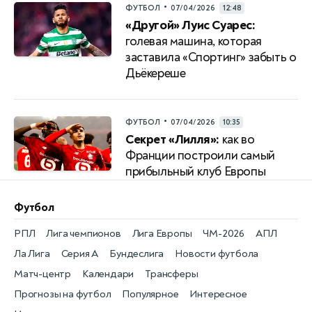
•
ФУТБОЛ
07/04/2026
12:48
«Другой» Луис Суарес:
голевая машина, которая
заставила «Спортинг» забыть о
Дьёкереше
•
ФУТБОЛ
07/04/2026
10:35
Секрет «Лилля»:
как во
Франции построили самый
прибыльный клуб Европы
Футбол
РПЛ
Лига чемпионов
Лига Европы
ЧМ-2026
АПЛ
Ла Лига
Серия А
Бундеслига
Новости футбола
Матч-центр
Календари
Трансферы
Прогнозы на футбол
Популярное
Интересное