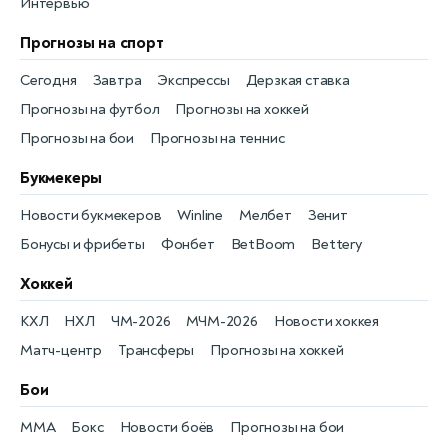
Интервью
Прогнозы на спорт
Сегодня
Завтра
Экспрессы
Дерзкая ставка
Прогнозы на футбол
Прогнозы на хоккей
Прогнозы на бои
Прогнозы на теннис
Букмекеры
Новости букмекеров
Winline
Мелбет
Зенит
Бонусы и фрибеты
Фонбет
BetBoom
Bettery
Хоккей
КХЛ
НХЛ
ЧМ-2026
МЧМ-2026
Новости хоккея
Матч-центр
Трансферы
Прогнозы на хоккей
Бои
MMA
Бокс
Новости боёв
Прогнозы на бои