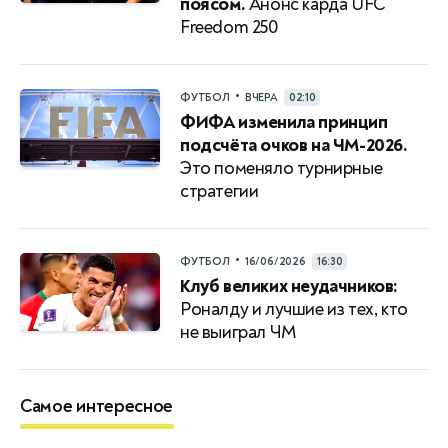
поясом.
Анонс карда UFC
Freedom 250
•
ФУТБОЛ
ВЧЕРА
02:10
ФИФА изменила принцип
подсчёта очков на ЧМ-2026.
Это поменяло турнирные
стратегии
•
ФУТБОЛ
16/06/2026
16:30
Клуб великих неудачников:
Роналду и лучшие из тех, кто
не выиграл ЧМ
Самое интересное