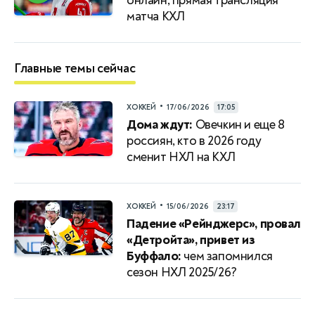
онлайн, прямая трансляция
матча КХЛ
Главные темы сейчас
•
ХОККЕЙ
17/06/2026
17:05
Дома ждут:
Овечкин и еще 8
россиян, кто в 2026 году
сменит НХЛ на КХЛ
•
ХОККЕЙ
15/06/2026
23:17
Падение «Рейнджерс», провал
«Детройта», привет из
Буффало:
чем запомнился
сезон НХЛ 2025/26?