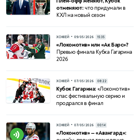
Плей-офф меняют, Кубок
отменяют:
что придумали в
КХЛ на новый сезон
•
ХОККЕЙ
09/05/2026
15:35
«Локомотив» или «Ак Барс»?
Превью финала Кубка Гагарина
2026
•
ХОККЕЙ
07/05/2026
08:22
Кубок Гагарина:
«Локомотив»
спас фестивальную серию и
продрался в финал
•
ХОККЕЙ
07/05/2026
00:14
«Локомотив» — «Авангард»: