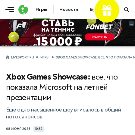
Фрибет
Игры
Новости
Букмекеры
...
...
LIVESPORT.RU
ИГРЫ
XBOX GAMES SHOWCASE: ВСЕ, ЧТО ПОКАЗАЛА 
Xbox Games Showcase:
все, что
показала Microsoft на летней
презентации
Еще одно насыщенное шоу вписалось в общий
поток анонсов
08 ИЮНЯ 2026
10:52