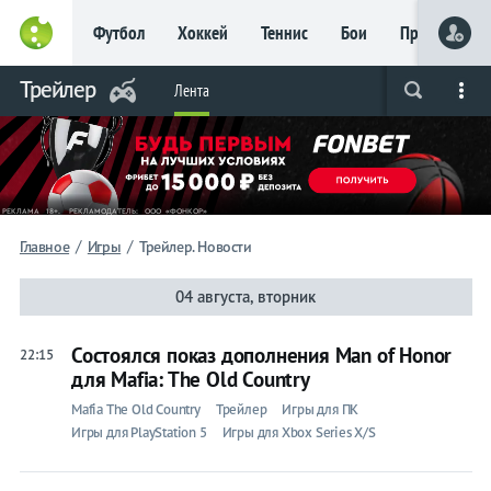
Футбол
Хоккей
Теннис
Бои
Прочие
Трейлер
Лента
Live
Вся лента
Прогнозы
Букмекеры
/
/
Главное
Игры
Трейлер. Новости
04 августа, вторник
Состоялся показ дополнения Man of Honor
22:15
для Mafia: The Old Country
Mafia The Old Country
Трейлер
Игры для ПК
Игры для PlayStation 5
Игры для Xbox Series X/S