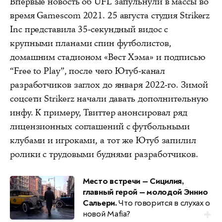
Впервые новость об UFL запульнули в массы во
время Gamescom 2021. 25 августа студия Strikerz
Inc представила 35-секундный видос с
крупными планами спин футболистов,
домашним стадионом «Вест Хэма» и подписью
“Free to Play”, после чего Ютуб-канал
разработчиков заглох до января 2022-го. Зимой
соцсети Strikerz начали давать дополнительную
инфу. К примеру, Твиттер анонсировал ряд
лицензионных соглашений с футбольными
клубами и игроками, а тот же Ютуб запилил
ролики с трудовыми буднями разработчиков.
Место встречи — Сицилия,
главный герой — молодой Эннио
Сальери.
Что говорится в слухах о
новой Mafia?