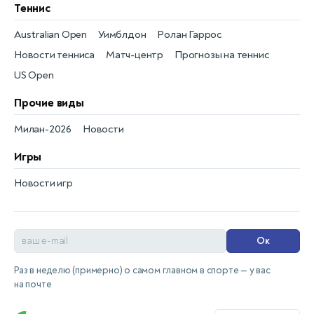
Теннис
Australian Open
Уимблдон
Ролан Гаррос
Новости тенниса
Матч-центр
Прогнозы на теннис
US Open
Прочие виды
Милан-2026
Новости
Игры
Новости игр
Ок
Раз в неделю (примерно) о самом главном в спорте — у вас
на почте