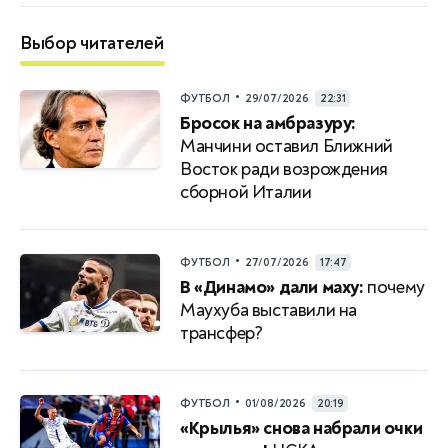
Выбор читателей
•
ФУТБОЛ
29/07/2026
22:31
Бросок на амбразуру:
Манчини оставил Ближний
Восток ради возрождения
сборной Италии
•
ФУТБОЛ
27/07/2026
17:47
В «Динамо» дали маху:
почему
Маухуба выставили на
трансфер?
•
ФУТБОЛ
01/08/2026
20:19
«Крылья» снова набрали очки