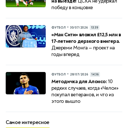
на выезде!
ЦСКА не удержал
победу в концовке
•
ФУТБОЛ
30/07/2026
13:39
«Ман Сити» вложил £12,5 млн в
17‑летнего дерзкого вингера.
Джереми Монга — проект на
годы вперед
•
ФУТБОЛ
28/07/2026
14:36
Методичка для Алонсо:
10
редких случаев, когда «Челси»
покупал ветеранов, и что из
этого вышло
Самое интересное