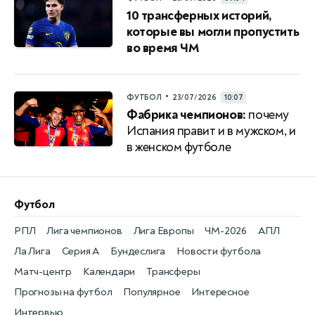
10 трансферных историй,
которые вы могли пропустить
во время ЧМ
•
ФУТБОЛ
23/07/2026
10:07
Фабрика чемпионов:
почему
Испания правит и в мужском, и
в женском футболе
Футбол
РПЛ
Лига чемпионов
Лига Европы
ЧМ-2026
АПЛ
Ла Лига
Серия А
Бундеслига
Новости футбола
Матч-центр
Календари
Трансферы
Прогнозы на футбол
Популярное
Интересное
Интервью