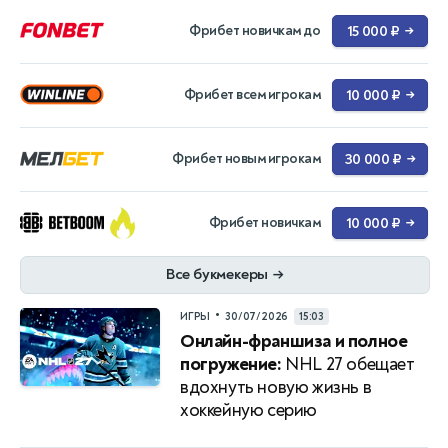
Фрибет новичкам до
15 000 ₽
→
Фрибет всем игрокам
10 000 ₽
→
Фрибет новым игрокам
30 000 ₽
→
Фрибет новичкам
10 000 ₽
→
Все букмекеры
→
•
ИГРЫ
30/07/2026
15:03
Онлайн-франшиза и полное
погружение:
NHL 27 обещает
вдохнуть новую жизнь в
хоккейную серию