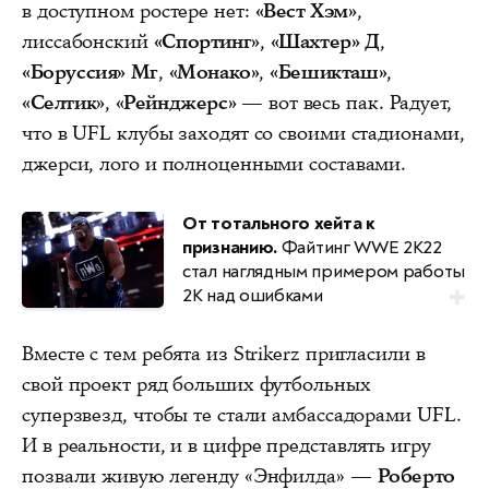
в доступном ростере нет:
«Вест Хэм»
,
лиссабонский
«Спортинг»
,
«Шахтер» Д
,
«Боруссия» Мг
,
«Монако»
,
«Бешикташ»
,
«Селтик»
,
«Рейнджерс»
— вот весь пак. Радует,
что в UFL клубы заходят со своими стадионами,
джерси, лого и полноценными составами.
От тотального хейта к
признанию.
Файтинг WWE 2K22
стал наглядным примером работы
2K над ошибками
Вместе с тем ребята из Strikerz пригласили в
свой проект ряд больших футбольных
суперзвезд, чтобы те стали амбассадорами UFL.
И в реальности, и в цифре представлять игру
позвали живую легенду «Энфилда» —
Роберто