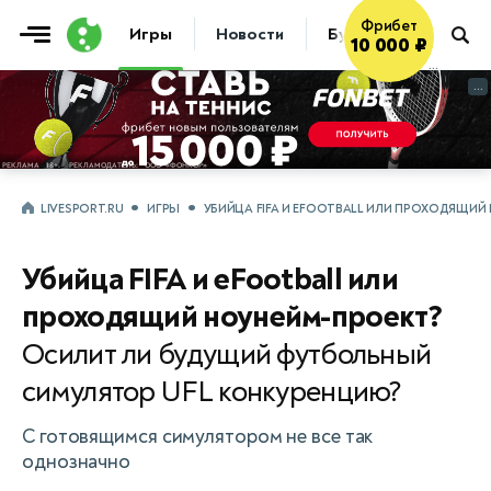
Фрибет
Игры
Новости
Букмекеры
10 000 ₽
...
...
LIVESPORT.RU
ИГРЫ
УБИЙЦА FIFA И EFOOTBALL ИЛИ ПРОХОДЯЩИ
Убийца FIFA и eFootball или
проходящий ноунейм-проект?
Осилит ли будущий футбольный
симулятор UFL конкуренцию?
С готовящимся симулятором не все так
однозначно