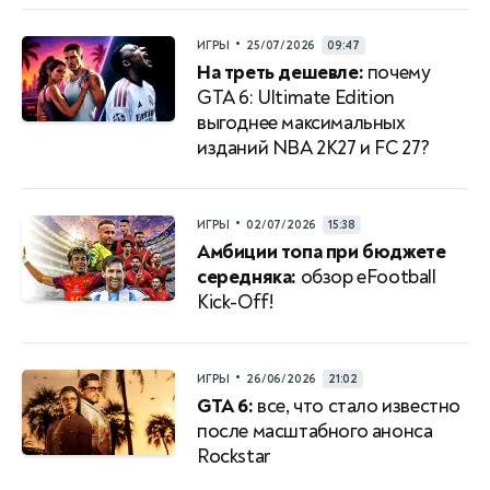
•
ИГРЫ
25/07/2026
09:47
На треть дешевле:
почему
GTA 6: Ultimate Edition
выгоднее максимальных
изданий NBA 2K27 и FC 27?
•
ИГРЫ
02/07/2026
15:38
Амбиции топа при бюджете
середняка:
обзор eFootball
Kick-Off!
•
ИГРЫ
26/06/2026
21:02
GTA 6:
все, что стало известно
после масштабного анонса
Rockstar