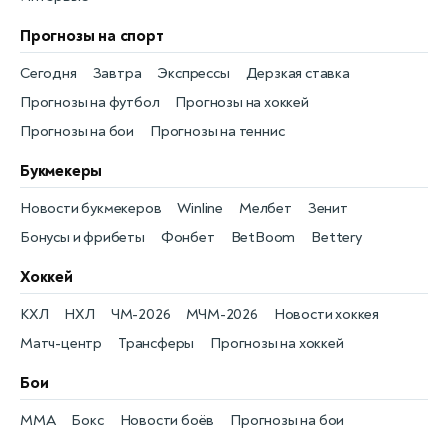
Прогнозы на спорт
Сегодня
Завтра
Экспрессы
Дерзкая ставка
Прогнозы на футбол
Прогнозы на хоккей
Прогнозы на бои
Прогнозы на теннис
Букмекеры
Новости букмекеров
Winline
Мелбет
Зенит
Бонусы и фрибеты
Фонбет
BetBoom
Bettery
Хоккей
КХЛ
НХЛ
ЧМ-2026
МЧМ-2026
Новости хоккея
Матч-центр
Трансферы
Прогнозы на хоккей
Бои
MMA
Бокс
Новости боёв
Прогнозы на бои