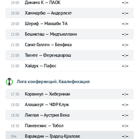
Динамо К — ПАОК
–:–
20:00
Хаммарбю — Андерлехт
–:–
20:00
Шериф — Маккаби Т-А
–:–
20:00
Бешикташ — Мидтьюлланн
–:–
21:00
Санкт-Галлен — Бенфика
–:–
21:00
Твенте — Ференцварош
–:–
21:00
Хайдук — Пафос
–:–
22:00
Лига конференций. Квалификация
Корвинул — Хиберниан
–:–
17:30
Алашкерт — ЧФР Клуж
–:–
18:00
Лиепая — Аустрия Вена
–:–
18:00
Паневежис — Тобол
–:–
18:30
Вараждин — Градец-Кралове
–:–
Отм.