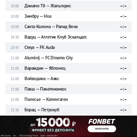
Динамо Тб — Жальгирис
–:–
20:00
Зимбру — Ноа
–:–
20:00
Санта-Колома — Рапид Вена
–:–
20:00
Вадуц — Атлетик Клуб Эскальдес
–:–
20:30
Стяуа — FK Auda
–:–
20:45
Aluminij — FC Dinamo City
–:–
21:00
Вараждин — Яблонец
–:–
21:00
Войводина — Аякс
–:–
21:00
Пакш — Панатинаикос
–:–
21:00
Полесье — Копенгаген
–:–
21:00
Борац — Петрокуб
–:–
21:30
Жилина — Катовице
–:–
21:30
Лугано — Дукагини
–:–
21:30