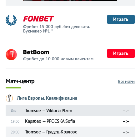
Играть
Фрибет 15 000 руб. без депозита.
Букмекер №1 *
Играть
Фрибет до 10 000 новым клиентам
Матч-центр
Все матчи
Лига Европы. Квалификация
Tromsoe — Viktoria Plzen
–:–
Отм.
Карабах — PFC CSKA Sofia
–:–
19:00
Tromsoe — Градец-Кралове
–:–
20:00