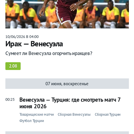
Прогнозы
на спорт
10/06/2026 В 04:00
Ирак — Венесуэла
Букмекеры
Сумеет ли Венесуэла огорчить иракцев?
Хоккей
2.08
Теннис
07 июня, воскресенье
Бои
Прочие
Венесуэла — Турция: где смотреть матч 7
00:25
июня 2026
Игры
Товарищеские матчи
Сборная Венесуэлы
Сборная Турции
Футбол Турции