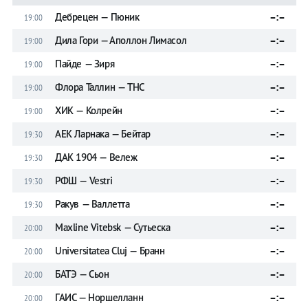
Дебрецен — Пюник
–:–
19:00
Дила Гори — Аполлон Лимасол
–:–
19:00
Пайде — Зиря
–:–
19:00
Флора Таллин — ТНС
–:–
19:00
ХИК — Колрейн
–:–
19:00
АЕК Ларнака — Бейтар
–:–
19:30
ДАК 1904 — Вележ
–:–
19:30
РФШ — Vestri
–:–
19:30
Ракув — Валлетта
–:–
19:30
Maxline Vitebsk — Сутьеска
–:–
20:00
Universitatea Cluj — Бранн
–:–
20:00
БАТЭ — Сьон
–:–
20:00
ГАИС — Норшелланн
–:–
20:00