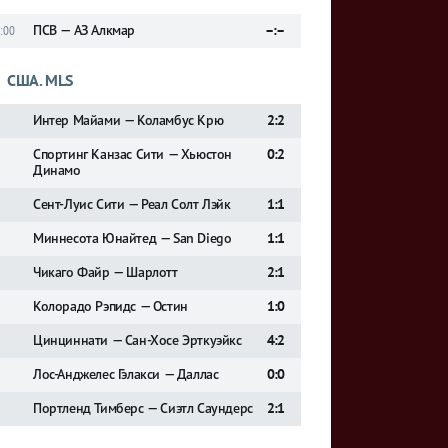
ПСВ — АЗ Алкмар
–:–
:00
США. MLS
Интер Майами — Коламбус Крю
2:2
Спортинг Канзас Сити — Хьюстон
0:2
Динамо
Сент-Луис Сити — Реал Солт Лэйк
1:1
Миннесота Юнайтед — San Diego
1:1
Чикаго Файр — Шарлотт
2:1
Колорадо Рэпидс — Остин
1:0
Цинциннати — Сан-Хосе Эрткуэйкс
4:2
Лос-Анджелес Гэлакси — Даллас
0:0
Портленд Тимберс — Сиэтл Саундерс
2:1