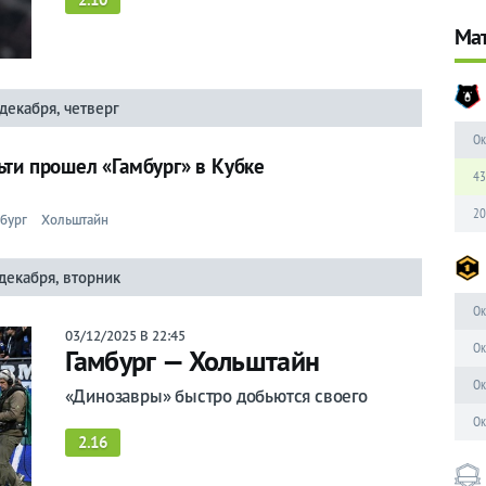
Мат
декабря, четверг
Ок
ьти прошел «Гамбург» в Кубке
43
20
бург
Хольштайн
декабря, вторник
Ок
03/12/2025 В 22:45
Ок
Гамбург — Хольштайн
Ок
«Динозавры» быстро добьются своего
Ок
2.16