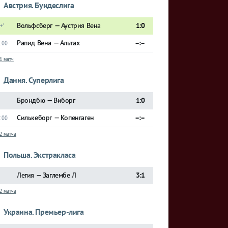
Австрия. Бундеслига
Вольфсберг — Аустрия Вена
1:0
+'
Рапид Вена — Альтах
–:–
:00
1 матч
Дания. Суперлига
Брондбю — Виборг
1:0
Силькеборг — Копенгаген
–:–
:00
2 матча
Польша. Экстракласа
Легия — Заглембе Л
3:1
2 матча
Украина. Премьер-лига