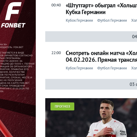
«Штутгарт» обыграл «Хольш
00:40
Прогнозы
Кубка Германии
на спорт
Кубок Германии
Футбол Германии
Хо
Букмекеры
04
Хоккей
Смотреть онлайн матча «Хо
22:00
04.02.2026. Прямая трансл
Теннис
Кубок Германии
Футбол Германии
Хо
Бои
03 
Прочие
Игры
ПРОГНОЗ