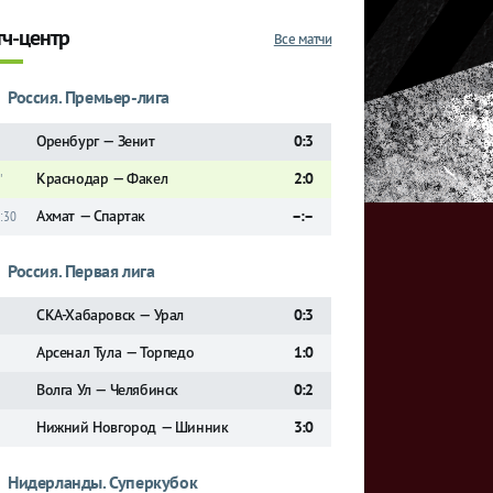
ч-центр
Все матчи
Россия. Премьер-лига
Оренбург — Зенит
0:3
Краснодар — Факел
2:0
'
Ахмат — Спартак
–:–
:30
Россия. Первая лига
СКА-Хабаровск — Урал
0:3
Арсенал Тула — Торпедо
1:0
Волга Ул — Челябинск
0:2
Нижний Новгород — Шинник
3:0
Нидерланды. Суперкубок