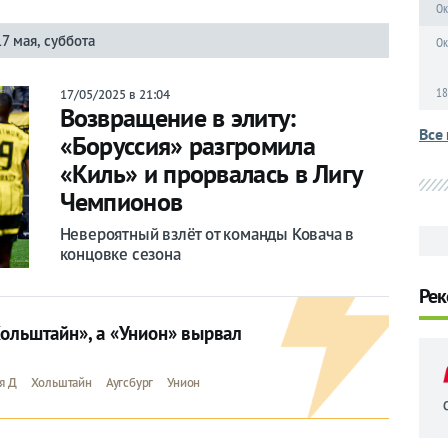
Ок
17 мая, суббота
Ок
18
17/05/2025 в 21:04
Возвращение в элиту:
Все 
«Боруссия» разгромила
«Киль» и прорвалась в Лигу
Чемпионов
Невероятный взлёт от команды Ковача в
концовке сезона
Рек
ольштайн», а «Унион» вырвал
я Д
Хольштайн
Аугсбург
Унион