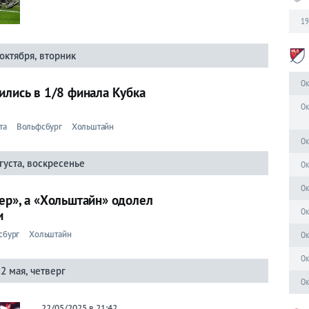
19
октября, вторник
Ок
ились в 1/8 финала Кубка
Ок
та
Вольфсбург
Хольштайн
Ок
густа, воскресенье
Ок
Ок
ер», а «Хольштайн» одолел
Ок
и
сбург
Хольштайн
Ок
Ок
22 мая, четверг
Ок
22/05/2025 в 21:42