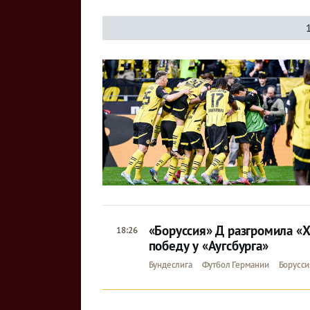
«Боруссия» Д разгромила «Х
18:26
победу у «Аугсбурга»
Бундеслига
Футбол Германии
Борусси