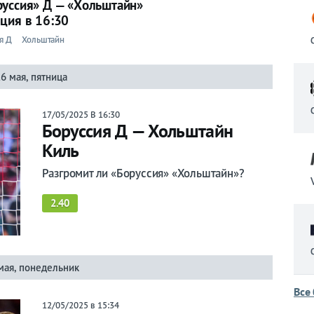
руссия» Д — «Хольштайн»
ция в 16:30
я Д
Хольштайн
6 мая, пятница
17/05/2025 В 16:30
Боруссия Д — Хольштайн
Киль
Разгромит ли «Боруссия» «Хольштайн»?
2.40
мая, понедельник
Все
12/05/2025 в 15:34