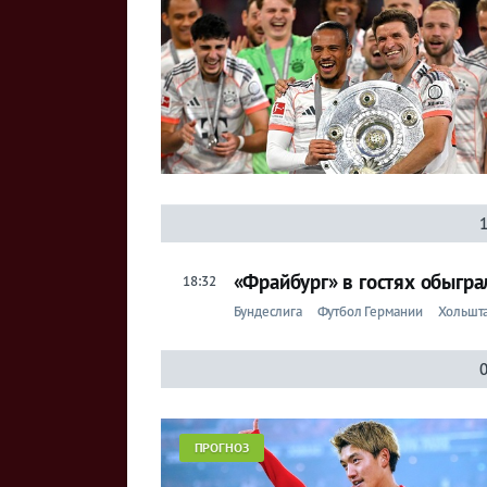
«Фрайбург» в гостях обыгр
18:32
Бундеслига
Футбол Германии
Хольшт
0
ПРОГНОЗ