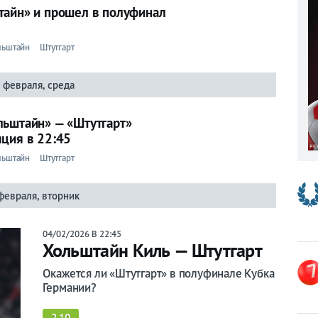
тайн» и прошел в полуфинал
льштайн
Штутгарт
 февраля, среда
льштайн» — «Штутгарт»
яция в 22:45
льштайн
Штутгарт
февраля, вторник
04/02/2026 В 22:45
Хольштайн Киль — Штутгарт
Окажется ли «Штутгарт» в полуфинале Кубка
Германии?
2.10