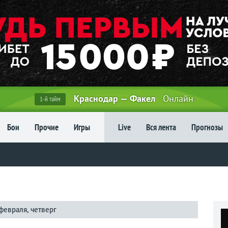
Краснодар — Факел
Онлайн
1-й тайм
Бои
Прочие
Игры
Live
Вся лента
Прогнозы
февраля, четверг