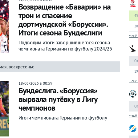
Возвращение «Баварии» на
трон и спасение
45
дортмундской «Боруссии».
20
Итоги сезона Бундеслиги
+ ещё 
Подводим итоги завершившегося сезона
чемпионата Германии по футболу 2024/25
Ок
мая, воскресенье
19
+ ещё 
18/05/2025 в 00:59
Бундеслига. «Боруссия»
вырвала путёвку в Лигу
чемпионов
Ок
+ ещё 
Итоги чемпионата Германии по футболу