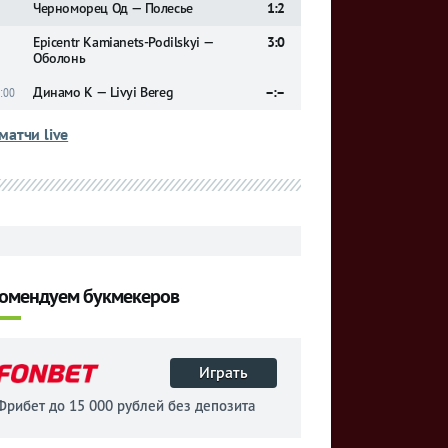
Черноморец Од — Полесье
1:2
Epicentr Kamianets-Podilskyi —
3:0
Оболонь
Динамо К — Livyi Bereg
–:–
:00
матчи live
омендуем букмекеров
Играть
Фрибет до 15 000 рублей без депозита