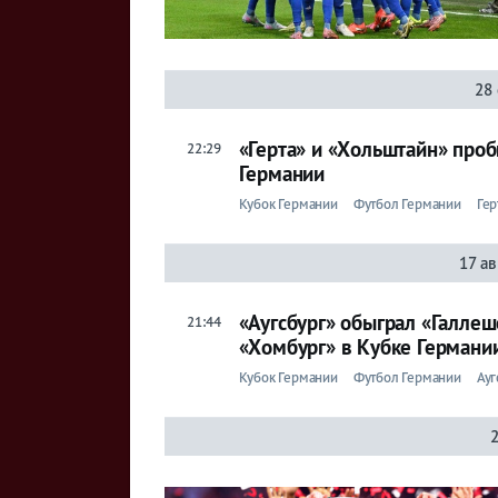
28 
«Герта» и «Хольштайн» проб
22:29
Германии
Кубок Германии
Футбол Германии
Гер
17 ав
«Аугсбург» обыграл «Галлеш
21:44
«Хомбург» в Кубке Германи
Кубок Германии
Футбол Германии
Ауг