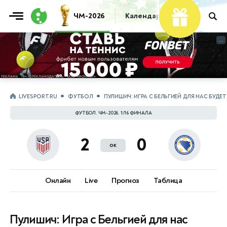
ЧМ-2026
Календарь
Таблица
Пр
...
...
LIVESPORT.RU
ФУТБОЛ
ПУЛИШИЧ: ИГРА С БЕЛЬГИЕЙ ДЛЯ НАС БУД
ФУТБОЛ. ЧМ-2026. 1/16 ФИНАЛА
2
0
ок
Онлайн
Live
Прогноз
Таблица
Пулишич: Игра с Бельгией для нас