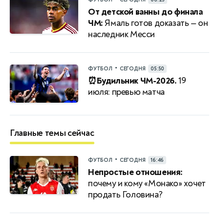
От детской ванны до финала
ЧМ:
Ямаль готов доказать — он
наследник Месси
•
ФУТБОЛ
СЕГОДНЯ
05:50
⏰Будильник ЧМ-2026.
19
июля: превью матча
Главные темы сейчас
•
ФУТБОЛ
СЕГОДНЯ
16:46
Непростые отношения:
почему и кому «Монако» хочет
продать Головина?