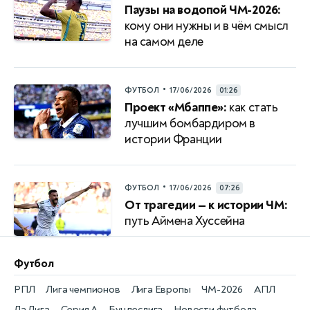
Паузы на водопой ЧМ-2026:
кому они нужны и в чём смысл
на самом деле
•
ФУТБОЛ
17/06/2026
01:26
Проект «Мбаппе»:
как стать
лучшим бомбардиром в
истории Франции
•
ФУТБОЛ
17/06/2026
07:26
От трагедии — к истории ЧМ:
путь Аймена Хуссейна
Футбол
РПЛ
Лига чемпионов
Лига Европы
ЧМ-2026
АПЛ
Ла Лига
Серия А
Бундеслига
Новости футбола