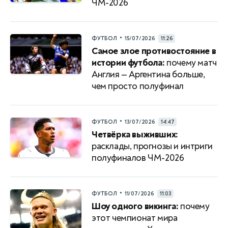
ЧМ-2026
•
ФУТБОЛ
15/07/2026
11:26
Самое злое противостояние в
истории футбола:
почему матч
Англия — Аргентина больше,
чем просто полуфинал
•
ФУТБОЛ
13/07/2026
14:47
Четвёрка выживших:
расклады, прогнозы и интриги
полуфиналов ЧМ-2026
•
ФУТБОЛ
11/07/2026
11:03
Шоу одного викинга:
почему
этот чемпионат мира