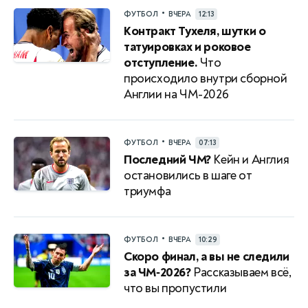
•
ФУТБОЛ
ВЧЕРА
12:13
Контракт Тухеля, шутки о
татуировках и роковое
отступление.
Что
происходило внутри сборной
Англии на ЧМ-2026
•
ФУТБОЛ
ВЧЕРА
07:13
Последний ЧМ?
Кейн и Англия
остановились в шаге от
триумфа
•
ФУТБОЛ
ВЧЕРА
10:29
Скоро финал, а вы не следили
за ЧМ‑2026?
Рассказываем всё,
что вы пропустили