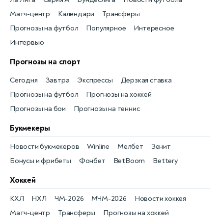
Матч-центр
Календари
Трансферы
Прогнозы на футбол
Популярное
Интересное
Интервью
Прогнозы на спорт
Сегодня
Завтра
Экспрессы
Дерзкая ставка
Прогнозы на футбол
Прогнозы на хоккей
Прогнозы на бои
Прогнозы на теннис
Букмекеры
Новости букмекеров
Winline
Мелбет
Зенит
Бонусы и фрибеты
Фонбет
BetBoom
Bettery
Хоккей
КХЛ
НХЛ
ЧМ-2026
МЧМ-2026
Новости хоккея
Матч-центр
Трансферы
Прогнозы на хоккей