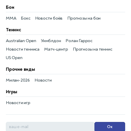
Бои
MMA
Бокс
Новости боёв
Прогнозы на бои
Теннис
Australian Open
Уимблдон
Ролан Гаррос
Новости тенниса
Матч-центр
Прогнозы на теннис
US Open
Прочие виды
Милан-2026
Новости
Игры
Новости игр
Ок