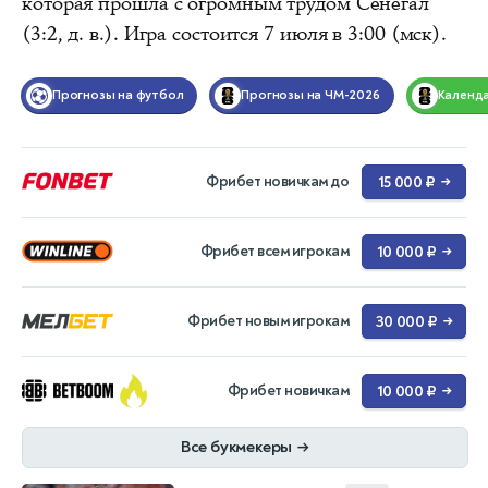
которая прошла с огромным трудом Сенегал
(3:2, д. в.). Игра состоится 7 июля в 3:00 (мск).
Прогнозы на футбол
Прогнозы на ЧМ-2026
Календ
Фрибет новичкам до
15 000 ₽
→
Фрибет всем игрокам
10 000 ₽
→
Фрибет новым игрокам
30 000 ₽
→
Фрибет новичкам
10 000 ₽
→
Все букмекеры
→