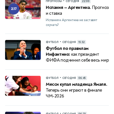
•
ПРОГНОЗЫ
СЕГОДНЯ
22:00
Испания — Аргентина.
Прогноз
2.17
и ставка
Испания и Аргентина не заставят
скучать?
•
ФУТБОЛ
СЕГОДНЯ
15:32
Футбол по правилам
Инфантино:
как президент
ФИФА подчинил себе весь мир
•
ФУТБОЛ
СЕГОДНЯ
06:45
Месси купал младенца Ямаля.
Теперь они играют в финале
ЧМ-2026
•
ФУТБОЛ
СЕГОДНЯ
06:23