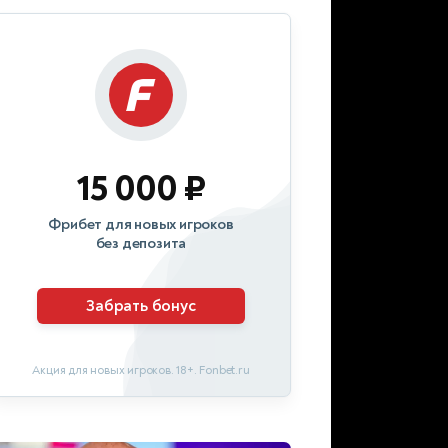
15 000 ₽
Фрибет для новых игроков
без депозита
Забрать бонус
Акция для новых игроков. 18+. Fonbet.ru