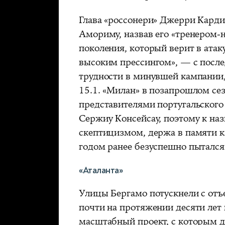
Глава «россонери» Джерри Карди
Амориму, назвав его «тренером-
поколения, который верит в ат
высоким прессингом», — с пос
трудности в минувшей кампании,
15.1. «Милан» в позапрошлом се
представителями португальского
Сержиу Консейсау, поэтому к на
скептицизмом, держа в памяти к
годом ранее безуспешно пытался 
«Аталанта»
Улицы Бергамо потускнели с отъ
почти на протяжении десяти лет
масштабный проект, с которым д