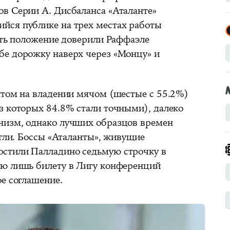
в Серии А. Дисбаланса «Аталанте»
йся публике на трех местах работы
ать положение доверили Раффаэле
бе дорожку наверх через «Монцу» и
нтом на владении мячом (шестые с 55.2%)
з которых 84.8% стали точными), далеко
низм, однако лучших образцов времен
игли. Боссы «Аталанты», живущие
стили Палладино седьмую строчку в
ую лишь билету в Лигу конференций
е соглашение.