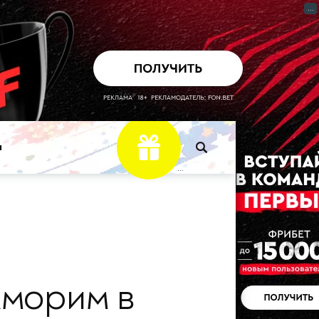
...
ы
...
морим в