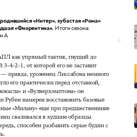
родившийся «Интер», зубастая «Рома»
ядшая «Фиорентина».
Итоги сезона
и А
АПЛ как упрямый тактик, гнущий до
3-4-2-1, от которой его не заставит
 — правда, уроженец Лиссабона немного
гло его практически перед отставкой,
ьюкасла» и «Вулверхэмптона» он
ии Рубен намерен восстановить базовые
нные «Милану» еще при предшественнике
янец сваливался в худшие образцы
ередь, способен разбавить серые будни с
ь.