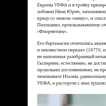
Европы УЕФА и в тройку призеро
добавил Иван Юрич, запомнивши
кряду со знаком «минус», и спас
Палладино, прокладывавшему се
«Фиорентину».
Его бергамаски отличались акце
и множеством передач (18770, и
не напоминая разобранный меха
Гасперини, естественно, не дост
прошлыми достижениями, не про
чемпионате Италии, равносильн
УЕФА, и расторгли с ним трудово