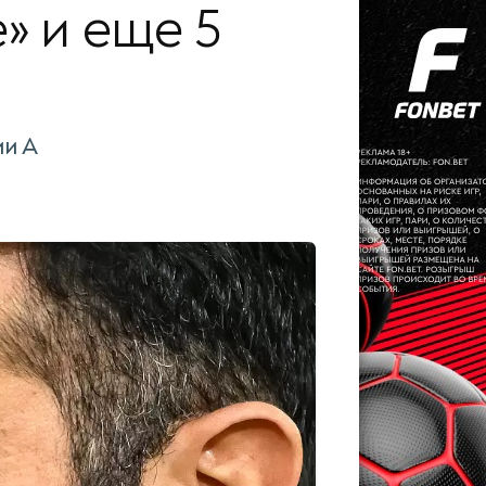
» и еще 5
ии А