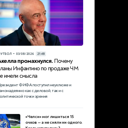
•
УТБОЛ
03/08/2026
21:48
Акелла промахнулся.
Почему
планы Инфантино по продаже ЧМ
не имели смысла
резидент ФИФА поступил неуклюже и
амонадеянно как с деловой, так и с
олитической точки зрения
«Челси» мог лишиться 15
очков — а не сняли ни одного.