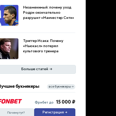
Незаменимый: почему уход
Родри окончательно
разрушит «Манчестер Сити»
Триггер Исака: Почему
«Ньюкасл» потерял
культового тренера
Больше статей
→
Лучшие букмекеры
все букмекеры
→
15 000 ₽
Фрибет до
Регистрация
→
Почему тут?