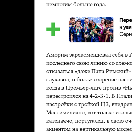
немногим больше года.
Пере
и ув
Сери
Аморим зарекомендовал себя в 
последнего свою линию со схемой 
отказаться «даже Папа Римский»
слукавил, и божье озарение насти
когда в Премьер-лиге против «Н
перестроился на 4-2-3-1. В Итал
настройки с тройкой ЦЗ, внедре
Массимилиано, вот только италь
катеначчо, португалец, в свою оч
акцентом на вертикальную модел