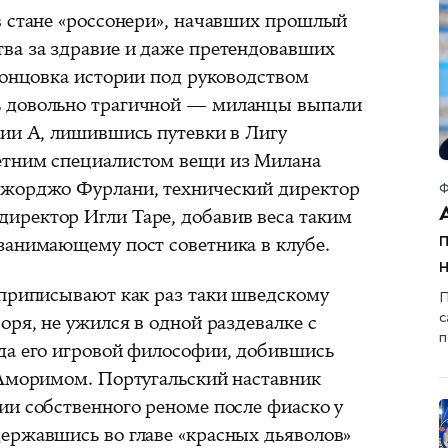
в стане «россонери», начавших прошлый
ва за здравие и даже претендовавших
концовка истории под руководством
ь довольно трагичной — миланцы выпали
рии А, лишившись путевки в Лигу
етним специалистом вещи из Милана
Джорджо Фурлани, технический директор
Ф
иректор Игли Таре, добавив веса таким
занимающему пост советника в клубе.
 приписывают как раз таки шведскому
П
с
оря, не ужился в одной раздевалке с
п
да его игровой философии, добившись
 Аморимом. Португальский наставник
ии собственного реноме после фиаско у
ержавшись во главе «красных дьяволов»