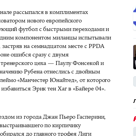
нале рассыпался в комплиментах
новатором нового европейского
акующий футбол с быстрыми переходами и
ледним компонентом миланцы испытывали
 застряв на семнадцатом месте с PPDA
зоне ошибся сразу с двумя
 тренерского цеха — Паулу Фонсекой и
значению Рубена отнеслись с двойным
леймо «Манчестер Юнайтед», от которого
избавиться Эрик тен Хаг в «Байере 04».
ездом из города Джан Пьеро Гасперини,
 выстраивавшего по кирпичику
обирался до главного трофея Лиги