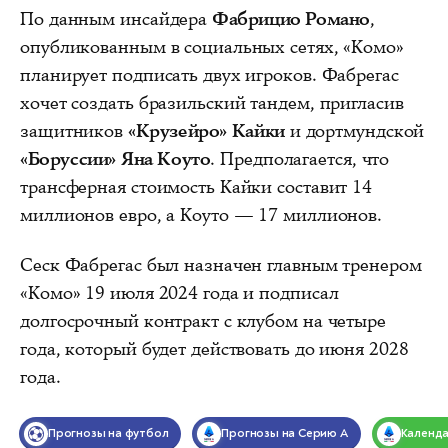
По данным инсайдера
Фабрицио Романо
,
опубликованным в социальных сетях, «Комо»
планирует подписать двух игроков. Фабрегас
хочет создать бразильский тандем, пригласив
защитников
«Крузейро»
Кайки
и дортмундской
«Боруссии»
Яна Коуто
. Предполагается, что
трансферная стоимость Кайки составит 14
миллионов евро, а Коуто — 17 миллионов.
Сеск Фабрегас был назначен главным тренером
«Комо» 19 июля 2024 года и подписал
долгосрочный контракт с клубом на четыре
года, который будет действовать до июня 2028
года.
Прогнозы на футбол
Прогнозы на Серию А
Календ