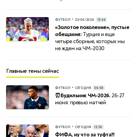
•
ФУТБОЛ
23/06/2026
15:44
«Золотое поколение», пустые
обещания:
Турция и еще
четыре сборные, которых мы
не ждем на ЧМ-2030
Главные темы сейчас
•
ФУТБОЛ
СЕГОДНЯ
06:00
⏰Будильник ЧМ-2026.
26-27
июня: превью матчей
•
ФУТБОЛ
СЕГОДНЯ
12:50
ФИФА, ну что за туфта?!