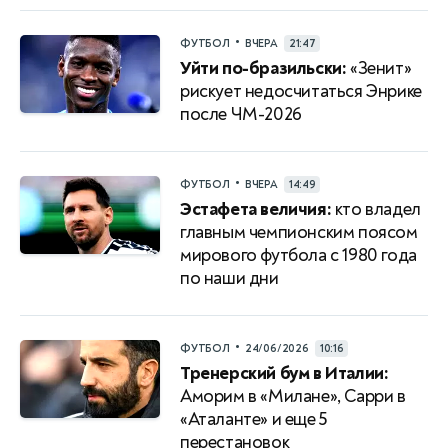
•
ФУТБОЛ
ВЧЕРА
21:47
Уйти по-бразильски:
«Зенит»
рискует недосчитаться Энрике
после ЧМ-2026
•
ФУТБОЛ
ВЧЕРА
14:49
Эстафета величия:
кто владел
главным чемпионским поясом
мирового футбола с 1980 года
по наши дни
•
ФУТБОЛ
24/06/2026
10:16
Тренерский бум в Италии:
Аморим в «Милане», Сарри в
«Аталанте» и еще 5
перестановок