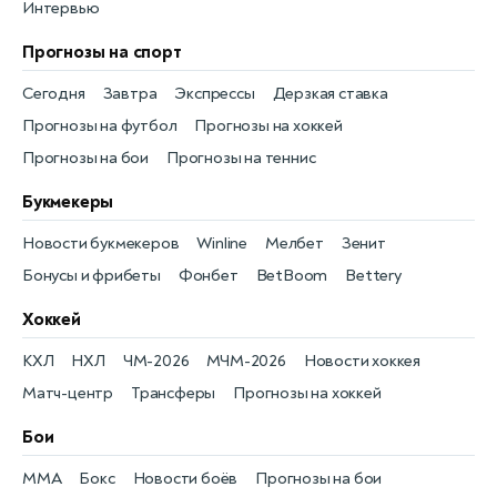
Интервью
Прогнозы на спорт
Сегодня
Завтра
Экспрессы
Дерзкая ставка
Прогнозы на футбол
Прогнозы на хоккей
Прогнозы на бои
Прогнозы на теннис
Букмекеры
Новости букмекеров
Winline
Мелбет
Зенит
Бонусы и фрибеты
Фонбет
BetBoom
Bettery
Хоккей
КХЛ
НХЛ
ЧМ-2026
МЧМ-2026
Новости хоккея
Матч-центр
Трансферы
Прогнозы на хоккей
Бои
MMA
Бокс
Новости боёв
Прогнозы на бои