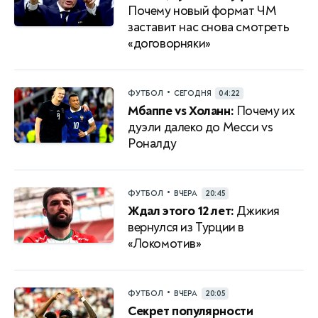
Почему новый формат ЧМ
заставит нас снова смотреть
«договорняки»
•
ФУТБОЛ
СЕГОДНЯ
04:22
Мбаппе vs Холанн:
Почему их
дуэли далеко до Месси vs
Роналду
•
ФУТБОЛ
ВЧЕРА
20:45
Ждал этого 12 лет:
Джикия
вернулся из Турции в
«Локомотив»
•
ФУТБОЛ
ВЧЕРА
20:05
Секрет популярности