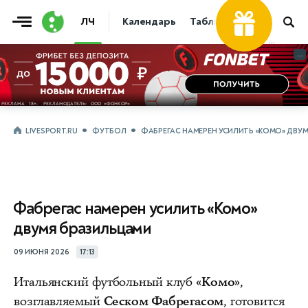
ЛЧ
Календарь
Таблица
Прогнозы
...
...
LIVESPORT.RU
ФУТБОЛ
ФАБРЕГАС НАМЕРЕН УСИЛИТЬ «КОМО» ДВУ
Фабрегас намерен усилить «Комо»
двумя бразильцами
09 ИЮНЯ 2026
17:13
Итальянский футбольный клуб
«Комо»
,
возглавляемый
Сеском Фабрегасом
, готовится