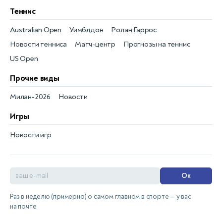
Теннис
Australian Open
Уимблдон
Ролан Гаррос
Новости тенниса
Матч-центр
Прогнозы на теннис
US Open
Прочие виды
Милан-2026
Новости
Игры
Новости игр
Ок
Раз в неделю (примерно) о самом главном в спорте — у вас
на почте