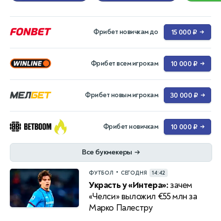
Фрибет новичкам до
15 000 ₽
→
Фрибет всем игрокам
10 000 ₽
→
Фрибет новым игрокам
30 000 ₽
→
Фрибет новичкам
10 000 ₽
→
Все букмекеры
→
•
ФУТБОЛ
СЕГОДНЯ
14:42
Украсть у «Интера»:
зачем
«Челси» выложил €55 млн за
Марко Палестру