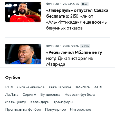
•
ФУТБОЛ
26/03/2026
11:53
«Ливерпуль» отпустил Салаха
бесплатно:
£150 млн от
«Аль‑Иттихада» и еще восемь
безумных отказов
•
ФУТБОЛ
25/03/2026
22:36
«Реал» лечил Мбаппе не ту
ногу.
Дикая история из
Мадрида
Футбол
РПЛ
Лига чемпионов
Лига Европы
ЧМ-2026
АПЛ
Ла Лига
Серия А
Бундеслига
Новости футбола
Матч-центр
Календари
Трансферы
Прогнозы на футбол
Популярное
Интересное