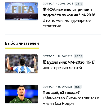
•
ФУТБОЛ
20/06/2026
02:10
ФИФА изменила принцип
подсчёта очков на ЧМ-2026.
Это поменяло турнирные
стратегии
Выбор читателей
•
ФУТБОЛ
16/06/2026
06:00
⏰Будильник ЧМ-2026.
16-17
июня: превью матчей
•
ФУТБОЛ
18/06/2026
15:33
Прощай, «Этихад»?
«Манчестер Сити» готовится к
жизни без Родри