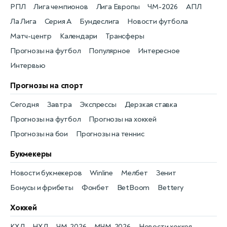
РПЛ
Лига чемпионов
Лига Европы
ЧМ-2026
АПЛ
Ла Лига
Серия А
Бундеслига
Новости футбола
Матч-центр
Календари
Трансферы
Прогнозы на футбол
Популярное
Интересное
Интервью
Прогнозы на спорт
Сегодня
Завтра
Экспрессы
Дерзкая ставка
Прогнозы на футбол
Прогнозы на хоккей
Прогнозы на бои
Прогнозы на теннис
Букмекеры
Новости букмекеров
Winline
Мелбет
Зенит
Бонусы и фрибеты
Фонбет
BetBoom
Bettery
Хоккей
КХЛ
НХЛ
ЧМ-2026
МЧМ-2026
Новости хоккея