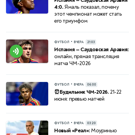
Испания — Саудовская Аравия
4:0.
Ямаль показал, почему
этот чемпионат может стать
его триумфом
•
ФУТБОЛ
ВЧЕРА
21:03
Испания — Саудовская Аравия:
онлайн, прямая трансляция
матча ЧМ-2026
•
ФУТБОЛ
ВЧЕРА
06:00
⏰Будильник ЧМ-2026.
21-22
июня: превью матчей
•
ФУТБОЛ
ВЧЕРА
03:20
Новый «Реал»:
Моуринью