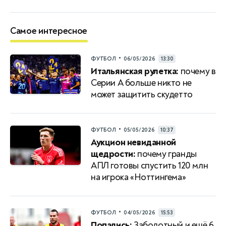
Самое интересное
•
ФУТБОЛ
06/05/2026
13:30
Итальянская рулетка:
почему в
Серии A больше никто не
может защитить скудетто
•
ФУТБОЛ
05/05/2026
10:37
Аукцион невиданной
щедрости:
почему гранды
АПЛ готовы спустить 120 млн
на игрока «Ноттингема»
•
ФУТБОЛ
04/05/2026
15:53
Попались:
Заболотный и ещё 6