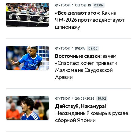
•
ФУТБОЛ
СЕГОДНЯ
03:06
«Все делают это»:
Как на
ЧМ-2026 противодействуют
шпионажу
•
ФУТБОЛ
ВЧЕРА
09:00
Восточные сказки:
зачем
«Спартак» хочет привезти
Малкома из Саудовской
Аравии
•
ФУТБОЛ
20/06/2026
19:02
Действуй, Накамура!
Неожиданный козырь в рукаве
сборной Японии