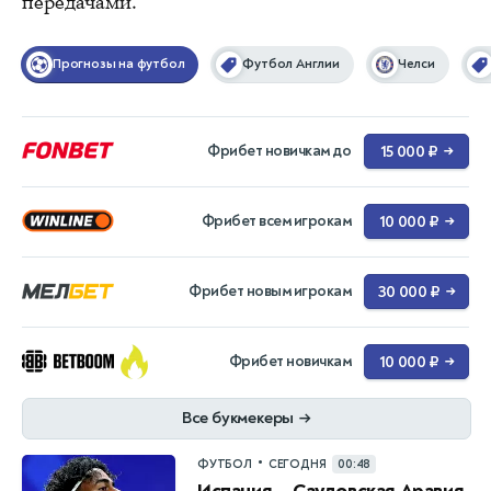
передачами.
Прогнозы на футбол
Футбол Англии
Челси
Фрибет новичкам до
15 000 ₽
→
Фрибет всем игрокам
10 000 ₽
→
Фрибет новым игрокам
30 000 ₽
→
Фрибет новичкам
10 000 ₽
→
Все букмекеры
→
•
ФУТБОЛ
СЕГОДНЯ
00:48