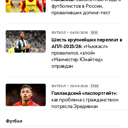
футболистов в России,
проваливших допинг-тест
•
ФУТБОЛ
04/05/2026
15:31
Шесть крупнейших переплат в
АПЛ-2025/26:
«Ньюкасл»
провалился, «злой»
«Манчестер Юнайтед»
оправдан
•
ФУТБОЛ
30/04/2026
17:55
Голландский «паспортгейт»:
как проблема с гражданством
потрясла Эредивизи
Футбол