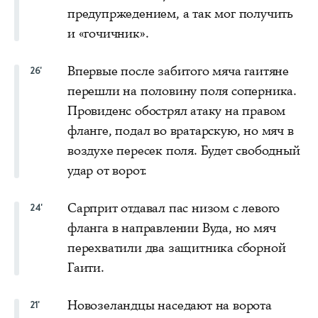
предупржедением, а так мог получить
и «гочичник».
Впервые после забитого мяча гаитяне
26'
перешли на половину поля соперника.
Провиденс обострял атаку на правом
фланге, подал во вратарскую, но мяч в
воздухе пересек поля. Будет свободный
удар от ворот.
Сарприт отдавал пас низом с левого
24'
фланга в направлении Вуда, но мяч
перехватили два защитника сборной
Гаити.
Новозеландцы наседают на ворота
21'