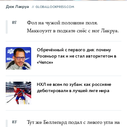
Дюк Лакруа
GLOBALLOOKPRESS.COM
Фол на чужой половине поля.
85'
Маккоуэтт в подкате снёс с ног Лакруа.
Обречённый с первого дня: почему
Росеньор так и не стал авторитетом в
«Челси»
НХЛ не всем по зубам: как россияне
дебютировали в лучшей лиге мира
Тут же Беллегард подал с левого угла на
83'