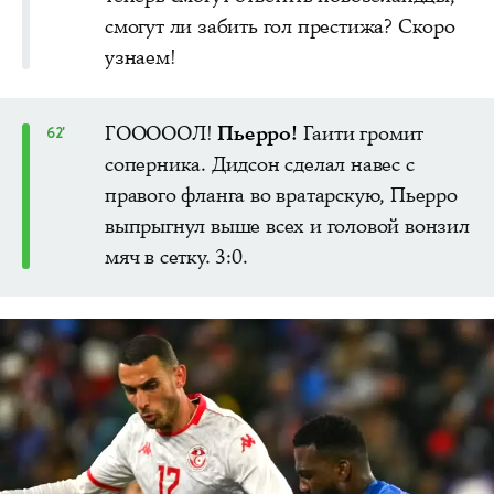
смогут ли забить гол престижа? Скоро
узнаем!
ГОООООЛ!
Пьерро!
Гаити громит
62'
соперника. Дидсон сделал навес с
правого фланга во вратарскую, Пьерро
выпрыгнул выше всех и головой вонзил
мяч в сетку. 3:0.