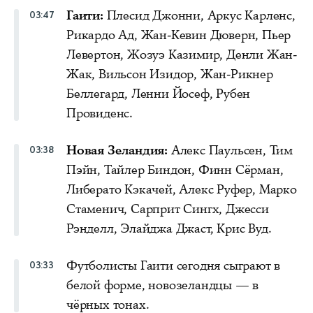
Гаити:
Плесид Джонни, Аркус Карленс,
03:47
Рикардо Ад, Жан-Кевин Дюверн, Пьер
Левертон, Жозуэ Казимир, Денли Жан-
Жак, Вильсон Изидор, Жан-Рикнер
Беллегард, Ленни Йосеф, Рубен
Провиденс.
Новая Зеландия:
Алекс Паульсен, Тим
03:38
Пэйн, Тайлер Биндон, Финн Сёрман,
Либерато Кэкачей, Алекс Руфер, Марко
Стаменич, Сарприт Сингх, Джесси
Рэнделл, Элайджа Джаст, Крис Вуд.
Футболисты Гаити сегодня сыграют в
03:33
белой форме, новозеландцы — в
чёрных тонах.