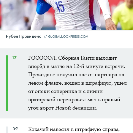
Рубен Провиденс
GLOBALLOOKPRESS.COM
ГОООООЛ. Сборная Гаити выходит
12'
вперёд в матче на 12-й минуте встречи.
Провиденс
получил пас от партнера на
левом фланге, вошёл в штрафную, ушел
от опеки соперника и с линии
вратарской переправил мяч в правый
угол ворот Новой Зеландии.
Кэкачей навесил в штрафную справа,
09'