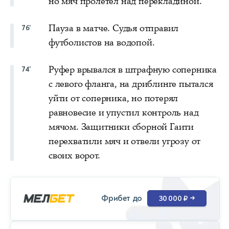
но мяч пролетел над перекладиной.
Пауза в матче. Судья отправил
76'
футболистов на водопой.
Руфер врывался в штрафную соперника
74'
с левого фланга, на дриблинге пытался
уйти от соперника, но потерял
равновесие и упустил контроль над
мячом. Защитники сборной Гаити
перехватили мяч и отвели угрозу от
своих ворот.
Фрибет до
30 000 ₽
→