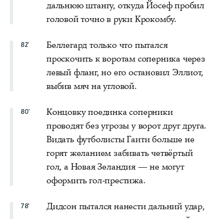
дальнюю штангу, откуда Йосеф пробил
головой точно в руки Крокомбу.
Беллегард только что пытался
82'
проскочить к воротам соперника через
левый фланг, но его остановил Эллиот,
выбив мяч на угловой.
Концовку поединка соперники
80'
проводят без угрозы у ворот друг друга.
Видать футболисты Гаити больше не
горят желанием забивать четвёртый
гол, а Новая Зеландия — не могут
оформить гол-престижа.
Дидсон пытался нанести дальний удар,
78'