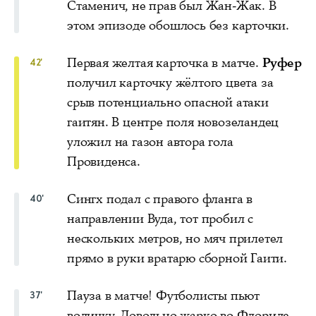
Стаменич, не прав был Жан-Жак. В
этом эпизоде обошлось без карточки.
Первая желтая карточка в матче.
Руфер
42'
получил карточку жёлтого цвета за
срыв потенциально опасной атаки
гаитян. В центре поля новозеландец
уложил на газон автора гола
Провиденса.
Сингх подал с правого фланга в
40'
направлении Вуда, тот пробил с
нескольких метров, но мяч прилетел
прямо в руки вратарю сборной Гаити.
Пауза в матче! Футболисты пьют
37'
водичку. Довольно жарко во Флориде,