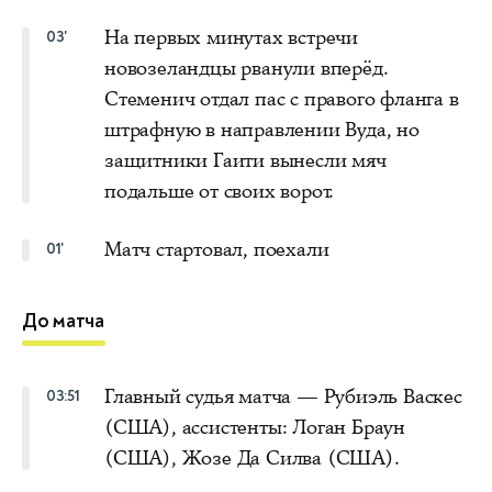
На первых минутах встречи
03'
новозеландцы рванули вперёд.
Стеменич отдал пас с правого фланга в
штрафную в направлении Вуда, но
защитники Гаити вынесли мяч
подальше от своих ворот.
Матч стартовал, поехали
01'
До матча
Главный судья матча — Рубиэль Васкес
03:51
(США), ассистенты: Логан Браун
(США), Жозе Да Силва (США).