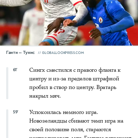
Гаити — Тунис
GLOBALLOOKPRESS.COM
Сингх сместился с правого фланга к
61'
центру и из-за пределов штрафной
пробил в створ по центру. Вратарь
накрыл мяч.
Успокоилась немного игра.
59'
Новозеландцы сбивают темп игра на
своей половине поля, стараются
контролировать мяч. Гаитяне встречают