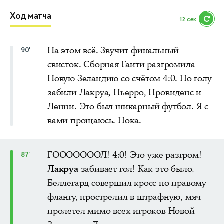
Ход матча
11 сек.
На этом всё. Звучит финальный
90'
свисток. Сборная Гаити разгромила
Новую Зеландию со счётом 4:0. По голу
забили Лакруа, Пьерро, Провиденс и
Ленни. Это был шикарный футбол. Я с
вами прощаюсь. Пока.
ГОООООООЛ! 4:0! Это уже разгром!
87'
Лакруа
забивает гол! Как это было.
Беллегард совершил кросс по правому
флангу, прострелил в штрафную, мяч
пролетел мимо всех игроков Новой