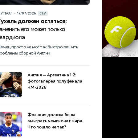
•
УТБОЛ
17/07/2026
01:51
Тухель должен остаться:
аменить его может только
Гвардиола
емец просто не мог так быстро решить
роблемы сборной Англии
Англия — Аргентина 1:2:
фотогалерея полуфинала
ЧМ-2026
Франция должна была
выиграть чемпионат мира.
Что пошло не так?