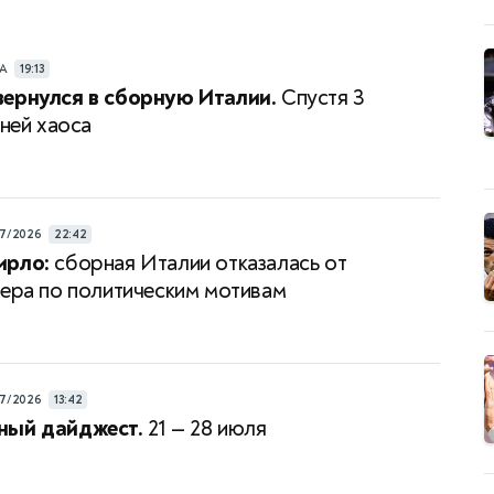
РА
19:13
ернулся в сборную Италии.
Спустя 3
дней хаоса
7/2026
22:42
ирло:
сборная Италии отказалась от
нера по политическим мотивам
7/2026
13:42
ный дайджест.
21 — 28 июля