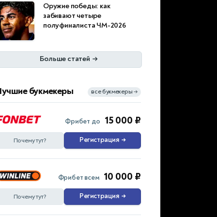
Оружие победы: как
забивают четыре
полуфиналиста ЧМ-2026
Больше статей
→
Лучшие букмекеры
все букмекеры
→
15 000 ₽
Фрибет до
Регистрация
→
Почему тут?
10 000 ₽
Фрибет всем
Регистрация
→
Почему тут?