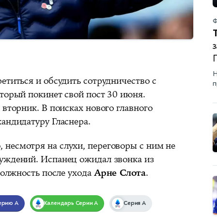
Ф
з
Н
етиться и обсудить сотрудничество с
п
торый покинет свой пост 30 июня.
 вторник. В поисках нового главного
андидатуру Гласнера.
о, несмотря на слухи, переговоры с ним не
уждений. Испанец ожидал звонка из
должность после ухода
Арне Слота
.
ерию А
Календарь
Серии А
Серия A