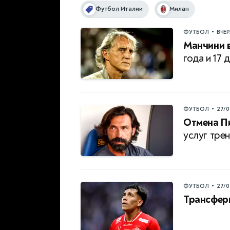
Футбол Италии
Милан
•
ФУТБОЛ
ВЧЕ
Манчини в
года и 17 
•
ФУТБОЛ
27/0
Отмена П
услуг тре
•
ФУТБОЛ
27/0
Трансфер