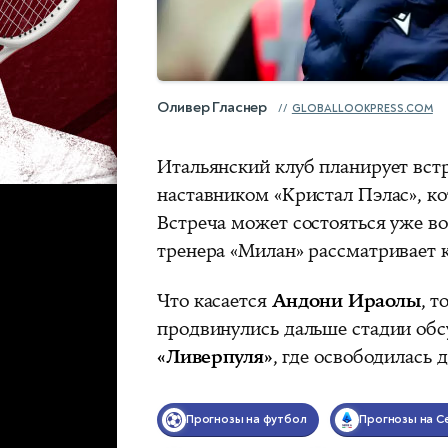
Оливер Гласнер
GLOBALLOOKPRESS.COM
Итальянский клуб планирует встр
наставником «Кристал Пэлас», ко
Встреча может состояться уже во
тренера «Милан» рассматривает к
Что касается
Андони Ираолы
, т
продвинулись дальше стадии обс
«Ливерпуля»
, где освободилась 
Прогнозы на футбол
Прогнозы на С