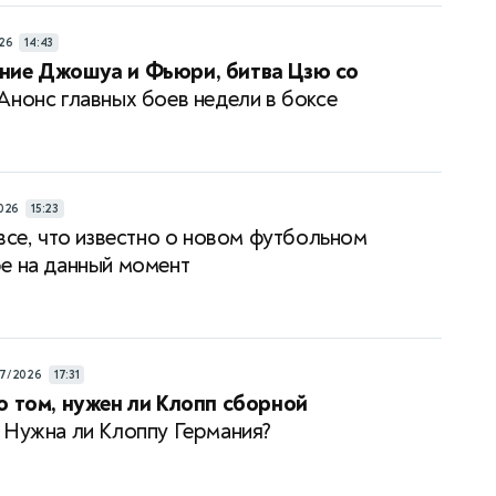
26
14:43
ние Джошуа и Фьюри, битва Цзю со
Анонс главных боев недели в боксе
026
15:23
все, что известно о новом футбольном
е на данный момент
7/2026
17:31
о том, нужен ли Клопп сборной
Нужна ли Клоппу Германия?