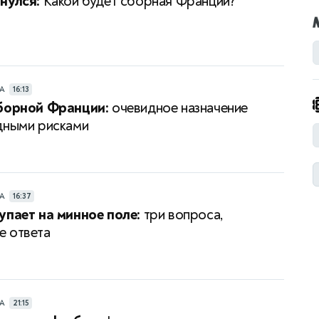
нулся:
Какой будет сборная Франции?
РА
16:13
сборной Франции:
очевидное назначение
дными рисками
РА
16:37
упает на минное поле:
три вопроса,
 ответа
РА
21:15