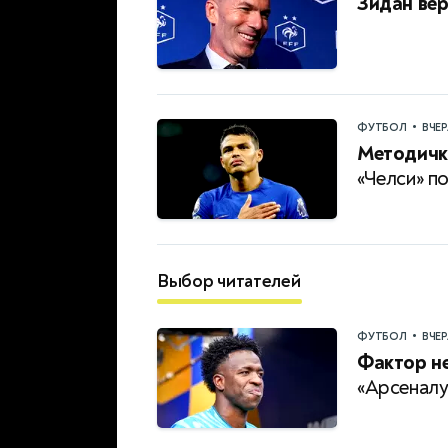
Зидан вер
•
ФУТБОЛ
ВЧЕ
Методичк
«Челси» по
Выбор читателей
•
ФУТБОЛ
ВЧЕ
Фактор н
«Арсеналу