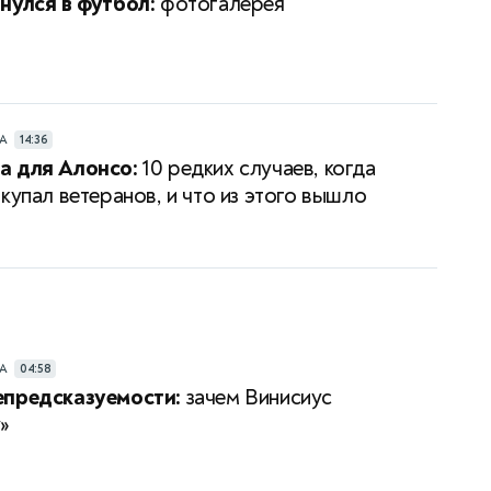
нулся в футбол:
фотогалерея
РА
14:36
а для Алонсо:
10 редких случаев, когда
купал ветеранов, и что из этого вышло
РА
04:58
епредсказуемости:
зачем Винисиус
»