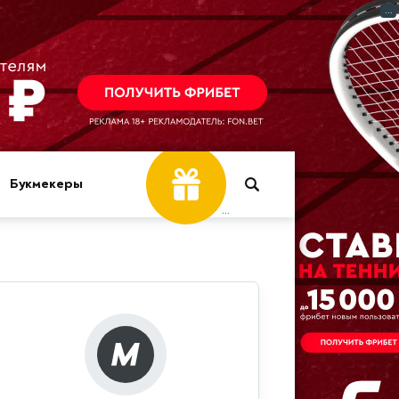
...
Букмекеры
...