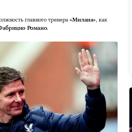
олжность главного тренера
«Милана»
, как
Фабрицио Романо
.