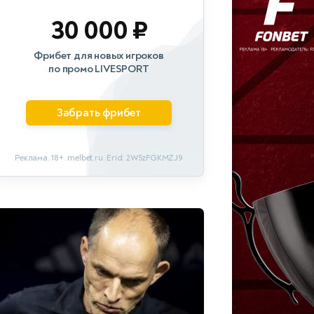
30 000 ₽
Фрибет для новых игроков
по промо LIVESPORT
Забрать фрибет
Реклама. 18+. melbet.ru. Erid: 2W5zFGKMZJ9