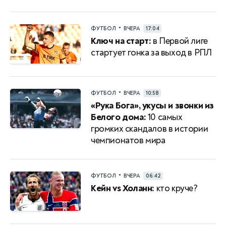
•
ФУТБОЛ
ВЧЕРА
17:04
Ключ на старт:
в Первой лиге
стартует гонка за выход в РПЛ
•
ФУТБОЛ
ВЧЕРА
10:58
«Рука Бога», укусы и звонки из
Белого дома:
10 самых
громких скандалов в истории
чемпионатов мира
•
ФУТБОЛ
ВЧЕРА
06:42
Кейн vs Холанн:
кто круче?