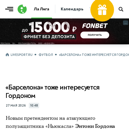
Ла Лига
Календарь
Таблица
Прогно
...
...
LIVESPORT.RU
ФУТБОЛ
«БАРСЕЛОНА» ТОЖЕ ИНТЕРЕСУЕТСЯ ГОРД
«Барселона» тоже интересуется
Гордоном
27 МАЯ 2026
10:48
Новым претендентом на атакующего
полузащитника «Ньюкасла»
Энтони Гордона