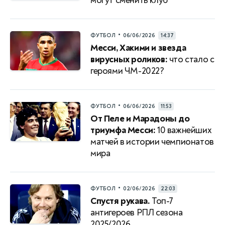
могут сменить клуб
•
ФУТБОЛ
06/06/2026
14:37
Месси, Хакими и звезда
вирусных роликов:
что стало с
героями ЧМ-2022?
•
ФУТБОЛ
06/06/2026
11:53
От Пеле и Марадоны до
триумфа Месси:
10 важнейших
матчей в истории чемпионатов
мира
•
ФУТБОЛ
02/06/2026
22:03
Спустя рукава.
Топ-7
антигероев РПЛ сезона
2025/2026