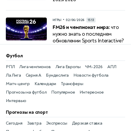
•
ИГРЫ
02/06/2026
15:13
FM26 и чемпионат мира:
что
нужно знать о последнем
обновлении Sports Interactive?
Футбол
РПЛ
Лига чемпионов
Лига Европы
ЧМ-2026
АПЛ
Ла Лига
Серия А
Бундеслига
Новости футбола
Матч-центр
Календари
Трансферы
Прогнозы на футбол
Популярное
Интересное
Интервью
Прогнозы на спорт
Сегодня
Завтра
Экспрессы
Дерзкая ставка