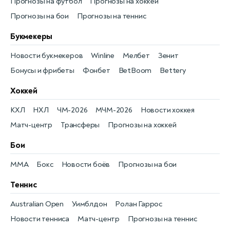
Прогнозы на футбол
Прогнозы на хоккей
Прогнозы на бои
Прогнозы на теннис
Букмекеры
Новости букмекеров
Winline
Мелбет
Зенит
Бонусы и фрибеты
Фонбет
BetBoom
Bettery
Хоккей
КХЛ
НХЛ
ЧМ-2026
МЧМ-2026
Новости хоккея
Матч-центр
Трансферы
Прогнозы на хоккей
Бои
MMA
Бокс
Новости боёв
Прогнозы на бои
Теннис
Australian Open
Уимблдон
Ролан Гаррос
Новости тенниса
Матч-центр
Прогнозы на теннис