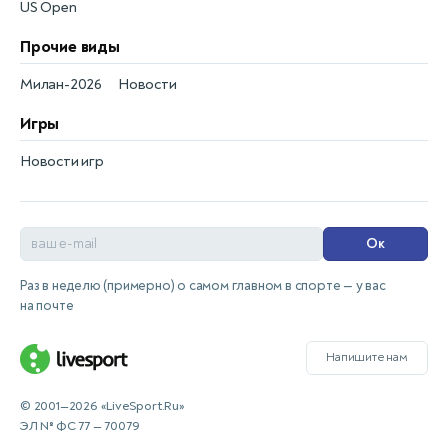
US Open
Прочие виды
Милан-2026
Новости
Игры
Новости игр
Ок
Раз в неделю (примерно) о самом главном в спорте — у вас
на почте
Напишите нам
© 2001—2026 «LiveSport.Ru»
ЭЛ № ФС 77 — 70079