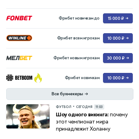
Фрибет новичкам до
15 000 ₽
→
Фрибет всем игрокам
10 000 ₽
→
Фрибет новым игрокам
30 000 ₽
→
Фрибет новичкам
10 000 ₽
→
Все букмекеры
→
•
ФУТБОЛ
СЕГОДНЯ
11:03
Шоу одного викинга:
почему
этот чемпионат мира
принадлежит Холанну