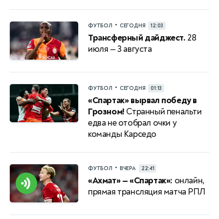
•
ФУТБОЛ
СЕГОДНЯ
12:03
Трансферный дайджест.
28
июля — 3 августа
•
ФУТБОЛ
СЕГОДНЯ
01:13
«Спартак» вырвал победу в
Грозном!
Странный пенальти
едва не отобрал очки у
команды Карседо
•
ФУТБОЛ
ВЧЕРА
22:41
«Ахмат» — «Спартак»:
онлайн,
прямая трансляция матча РПЛ