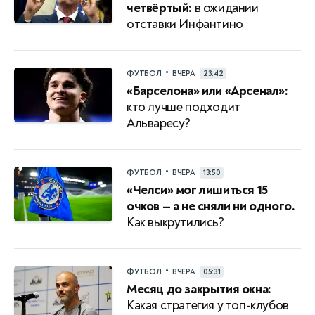
четвёртый:
в ожидании
отставки Инфантино
•
ФУТБОЛ
ВЧЕРА
23:42
«Барселона» или «Арсенал»:
кто лучше подходит
Альваресу?
•
ФУТБОЛ
ВЧЕРА
13:50
«Челси» мог лишиться 15
очков — а не сняли ни одного.
Как выкрутились?
•
ФУТБОЛ
ВЧЕРА
05:31
Месяц до закрытия окна:
Какая стратегия у топ-клубов