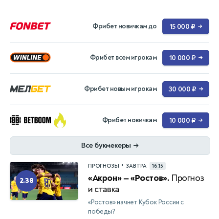
Фрибет новичкам до
15 000 ₽
→
Фрибет всем игрокам
10 000 ₽
→
Фрибет новым игрокам
30 000 ₽
→
Фрибет новичкам
10 000 ₽
→
Все букмекеры
→
•
ПРОГНОЗЫ
ЗАВТРА
16:15
«Акрон» — «Ростов».
Прогноз
2.38
и ставка
«Ростов» начнет Кубок России с
победы?