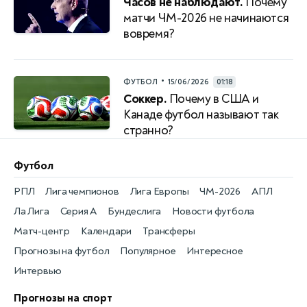
Часов не наблюдают.
Почему
матчи ЧМ-2026 не начинаются
вовремя?
•
ФУТБОЛ
15/06/2026
01:18
Соккер.
Почему в США и
Канаде футбол называют так
странно?
Футбол
РПЛ
Лига чемпионов
Лига Европы
ЧМ-2026
АПЛ
Ла Лига
Серия А
Бундеслига
Новости футбола
Матч-центр
Календари
Трансферы
Прогнозы на футбол
Популярное
Интересное
Интервью
Прогнозы на спорт