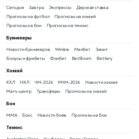
Сегодня
Завтра
Экспрессы
Дерзкая ставка
Прогнозы на футбол
Прогнозы на хоккей
Прогнозы на бои
Прогнозы на теннис
Букмекеры
Новости букмекеров
Winline
Мелбет
Зенит
Бонусы и фрибеты
Фонбет
BetBoom
Bettery
Хоккей
КХЛ
НХЛ
ЧМ-2026
МЧМ-2026
Новости хоккея
Матч-центр
Трансферы
Прогнозы на хоккей
Бои
MMA
Бокс
Новости боёв
Прогнозы на бои
Теннис