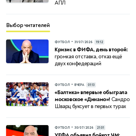
АПЛ
Выбор читателей
•
ФУТБОЛ
31/07/2026
19:12
Кризис в ФИФА, день второй:
громкая отставка, отказ ещё
двух конфедераций
•
ФУТБОЛ
ВЧЕРА
01:13
«Балтика» впервые обыграла
московское «Динамо»!
Сандро
Шварц буксует в первых турах
•
ФУТБОЛ
30/07/2026
21:01
УЕФА объявил бойкот ЧМ: