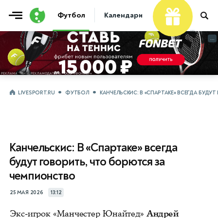
Футбол
Календари
Таблицы
Матчи
...
...
LIVESPORT.RU
ФУТБОЛ
КАНЧЕЛЬСКИС: В «СПАРТАКЕ» ВСЕГДА БУД
Канчельскис: В «Спартаке» всегда
будут говорить, что борются за
чемпионство
25 МАЯ 2026
13:12
Экс-игрок «Манчестер Юнайтед»
Андрей