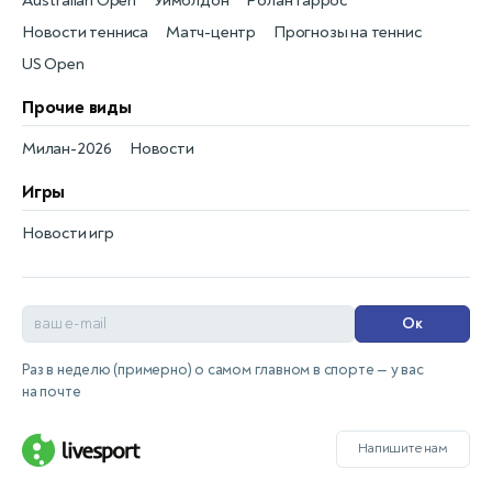
Australian Open
Уимблдон
Ролан Гаррос
Новости тенниса
Матч-центр
Прогнозы на теннис
US Open
Прочие виды
Милан-2026
Новости
Игры
Новости игр
Ок
Раз в неделю (примерно) о самом главном в спорте — у вас
на почте
Напишите нам