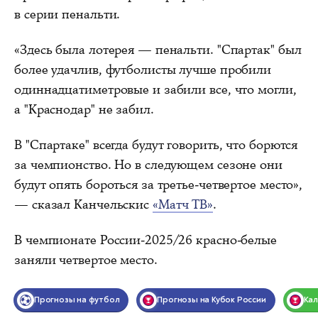
в серии пенальти.
«Здесь была лотерея — пенальти. "Спартак" был
более удачлив, футболисты лучше пробили
одиннадцатиметровые и забили все, что могли,
а "Краснодар" не забил.
В "Спартаке" всегда будут говорить, что борются
за чемпионство. Но в следующем сезоне они
будут опять бороться за третье‑четвертое место»,
— сказал Канчельскис
«Матч ТВ»
.
В чемпионате России-2025/26 красно-белые
заняли четвертое место.
Прогнозы на футбол
Прогнозы на Кубок России
Ка