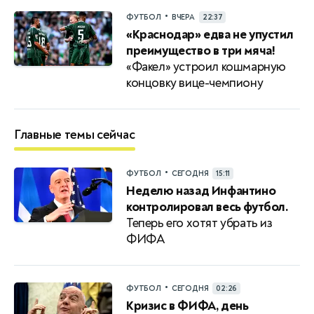
•
ФУТБОЛ
ВЧЕРА
22:37
«Краснодар» едва не упустил
преимущество в три мяча!
«Факел» устроил кошмарную
концовку вице-чемпиону
Главные темы сейчас
•
ФУТБОЛ
СЕГОДНЯ
15:11
Неделю назад Инфантино
контролировал весь футбол.
Теперь его хотят убрать из
ФИФА
•
ФУТБОЛ
СЕГОДНЯ
02:26
Кризис в ФИФА, день