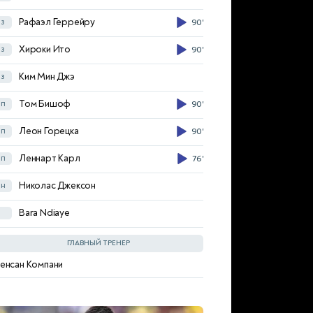
Фабиан Бредлов
в
Рафаэл Геррейру
з
90'
Лоранс Ассиньон
з
Хироки Ито
з
90'
Йоша Вагноман
з
Ким Мин Джэ
з
Финн Ельч
п
64'
Том Бишоф
п
90'
Билаль эль-Ханнус
п
78'
Леон Горецка
п
90'
Атакан Каразор
п
Леннарт Карл
п
76'
Николас Нартей
п
84'
Николас Джексон
н
Бадредин Буанани
н
Bara Ndiaye
Тьягу Томаш
н
84'
ГЛАВНЫЙ ТРЕНЕР
енсан Компани
ebastian Hoeneß