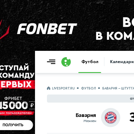
Футбол
Календари
LIVESPORT.RU
ФУТБОЛ
БАВАРИЯ — ШТУТГ
ФУ
Бавария
Мюнхен