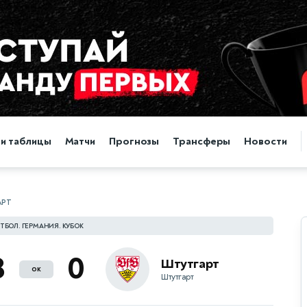
 и таблицы
Матчи
Прогнозы
Трансферы
Новости
АРТ
ТБОЛ. ГЕРМАНИЯ. КУБОК
3
0
Штутгарт
ок
Штутгарт