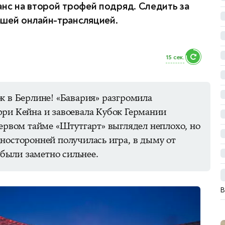
анс на второй трофей подряд. Следить за
ашей онлайн-трансляцией.
13 сек.
к в Берлине! «Бавария» разгромила
рри Кейна и завоевала Кубок Германии
первом тайме «Штутгарт» выглядел неплохо, но
носторонней получилась игра, в дыму от
ыли заметно сильнее.
В
S