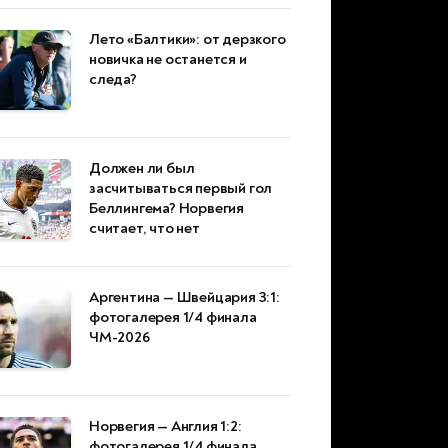
Лето «Балтики»: от дерзкого
новичка не останется и
следа?
Должен ли был
засчитываться первый гол
Беллингема? Норвегия
считает, что нет
Аргентина — Швейцария 3:1:
фотогалерея 1/4 финала
ЧМ-2026
Норвегия — Англия 1:2:
фотогалерея 1/4 финала