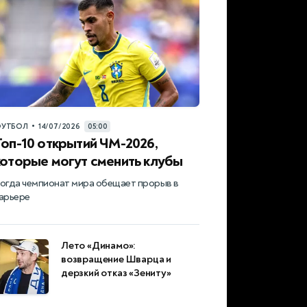
•
УТБОЛ
14/07/2026
05:00
Топ-10 открытий ЧМ-2026,
которые могут сменить клубы
огда чемпионат мира обещает прорыв в
арьере
Лето «Динамо»:
возвращение Шварца и
дерзкий отказ «Зениту»