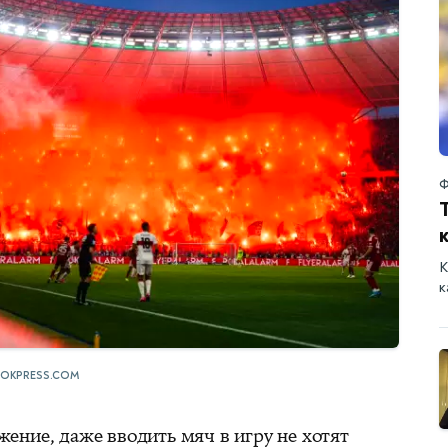
Ф
К
к
OKPRESS.COM
ение, даже вводить мяч в игру не хотят