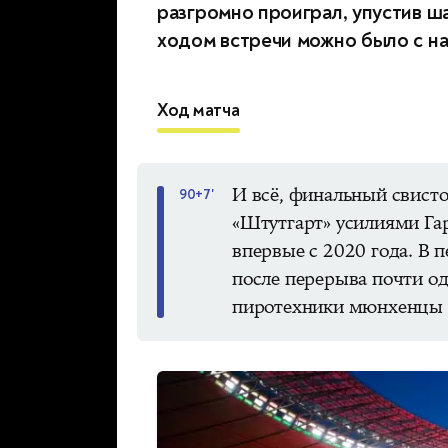
разгромно проиграл, упустив ш
ходом встречи можно было с н
Ход матча
И всё, финальный свисто
90+7'
«Штутгарт» усилиями Га
впервые с 2020 года. В 
после перерыва почти од
пиротехники мюнхенцы б