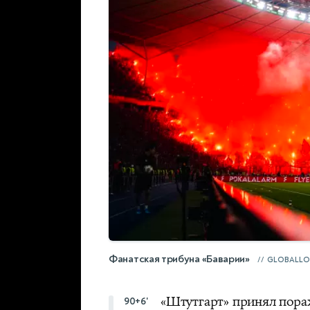
Фанатская трибуна «Баварии»
GLOBALLO
«Штутгарт» принял пораж
90+6'