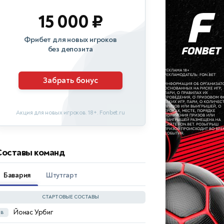
15 000 ₽
Фрибет для новых игроков
без депозита
Забрать бонус
Акция для новых игроков. 18+. Fonbet.ru
Составы команд
Бавария
Штутгарт
СТАРТОВЫЕ СОСТАВЫ
Йонас Урбиг
в
Александр Нюбель
в