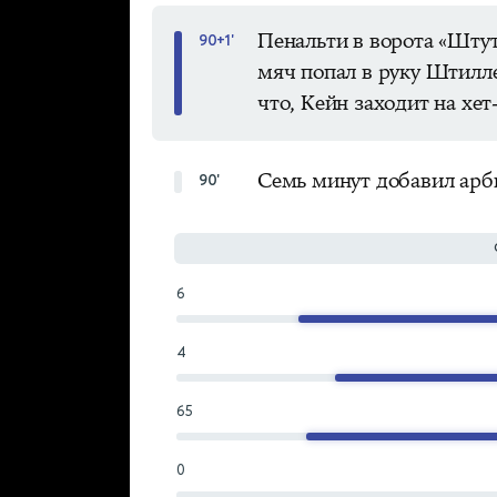
Пенальти в ворота «Штут
90+1'
мяч попал в руку Штиллер
что, Кейн заходит на хет
Семь минут добавил арби
90'
6
4
65
0