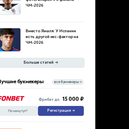
ЧМ-2026
Вместо Ямаля: У Испании
есть другой икс-фактор на
ЧМ-2026
Больше статей
→
Лучшие букмекеры
все букмекеры
→
15 000 ₽
Фрибет до
Регистрация
→
Почему тут?