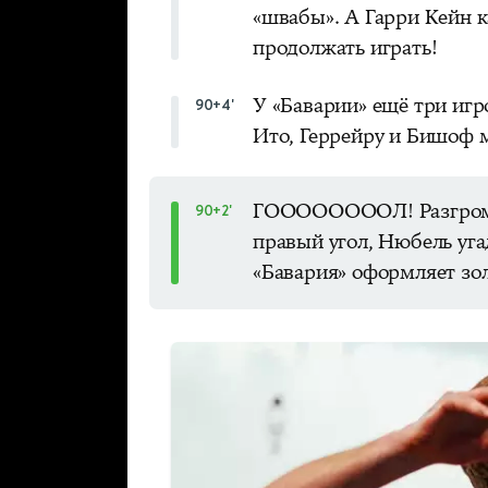
«швабы». А Гарри Кейн к
продолжать играть!
У «Баварии» ещё три игр
90+4'
Ито, Геррейру и Бишоф 
ГООООООООЛ! Разгром в
90+2'
правый угол, Нюбель угад
«Бавария» оформляет зол