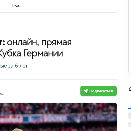
Live
т:
онлайн, прямая
Кубка Германии
е за 6 лет
Подписаться
бол