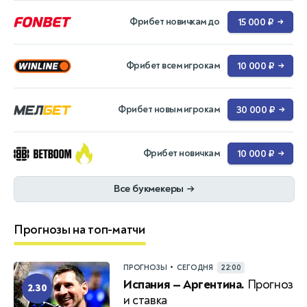
Фрибет новичкам до
15 000 ₽
→
Фрибет всем игрокам
10 000 ₽
→
Фрибет новым игрокам
30 000 ₽
→
Фрибет новичкам
10 000 ₽
→
Все букмекеры
→
Прогнозы на топ-матчи
•
ПРОГНОЗЫ
СЕГОДНЯ
22:00
Испания — Аргентина.
Прогноз
2.30
и ставка