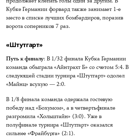
продолжает клепать голы один за другим. В
Кубке Германии форвард также занимает 1-е
место в списке лучших бомбардиров, поразив
ворота соперников 7 раз.
«Штутгарт»
Путь к финалу
: В 1/32 финала Кубка Германии
команда обыграла «Айнтрахт Б» со счетом 5:4. В
следующей стадии турнира «Штутгарт» одолел
«Майнц» всухую — 2:0.
В 1/8 финала команда одержала гостевую
победу над «Бохумом», а в четвертьфинале
разгромила «Хольштайн» (3:0). Уже в
полуфинале турнира «Штутгарт» оказался
сильнее «Фрайбурга» (2:1).