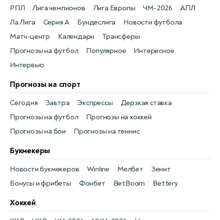
РПЛ
Лига чемпионов
Лига Европы
ЧМ-2026
АПЛ
Ла Лига
Серия А
Бундеслига
Новости футбола
Матч-центр
Календари
Трансферы
Прогнозы на футбол
Популярное
Интересное
Интервью
Прогнозы на спорт
Сегодня
Завтра
Экспрессы
Дерзкая ставка
Прогнозы на футбол
Прогнозы на хоккей
Прогнозы на бои
Прогнозы на теннис
Букмекеры
Новости букмекеров
Winline
Мелбет
Зенит
Бонусы и фрибеты
Фонбет
BetBoom
Bettery
Хоккей