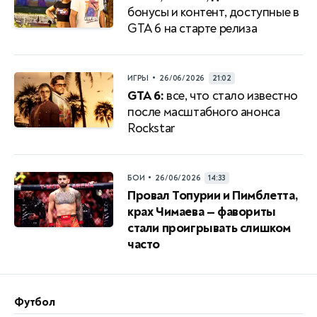
бонусы и контент, доступные в
GTA 6 на старте релиза
•
ИГРЫ
26/06/2026
21:02
GTA 6:
все, что стало известно
после масштабного анонса
Rockstar
•
БОИ
26/06/2026
14:33
Провал Топурии и Пимблетта,
крах Чимаева — фавориты
стали проигрывать слишком
часто
Футбол