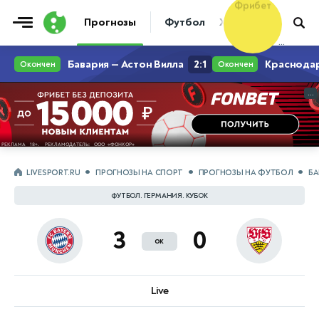
Фрибет
Прогнозы
Футбол
Хоккей
Теннис
10 000 ₽
...
...
LIVESPORT.RU
ПРОГНОЗЫ НА СПОРТ
ПРОГНОЗЫ НА ФУТБОЛ
БА
ФУТБОЛ. ГЕРМАНИЯ. КУБОК
3
0
ок
Live