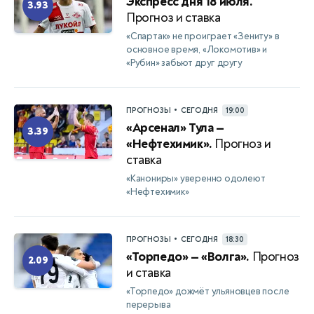
Экспресс дня 18 июля.
3.93
Прогноз и ставка
«Спартак» не проиграет «Зениту» в
основное время, «Локомотив» и
«Рубин» забьют друг другу
•
ПРОГНОЗЫ
СЕГОДНЯ
19:00
«Арсенал» Тула —
3.39
«Нефтехимик».
Прогноз и
ставка
«Канониры» уверенно одолеют
«Нефтехимик»
•
ПРОГНОЗЫ
СЕГОДНЯ
18:30
«Торпедо» — «Волга».
Прогноз
2.09
и ставка
«Торпедо» дожмёт ульяновцев после
перерыва