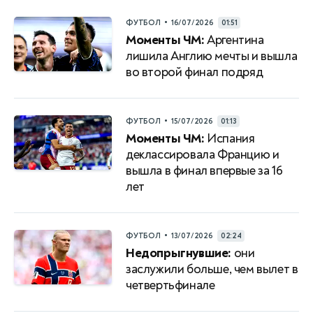
•
ФУТБОЛ
16/07/2026
01:51
Моменты ЧМ:
Аргентина
лишила Англию мечты и вышла
во второй финал подряд
•
ФУТБОЛ
15/07/2026
01:13
Моменты ЧМ:
Испания
деклассировала Францию и
вышла в финал впервые за 16
лет
•
ФУТБОЛ
13/07/2026
02:24
Недопрыгнувшие:
они
заслужили больше, чем вылет в
четвертьфинале