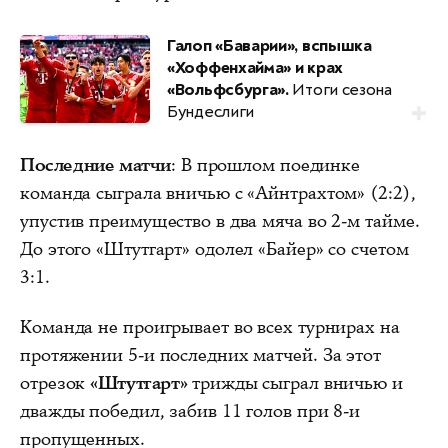
Галоп «Баварии», вспышка
«Хоффенхайма» и крах
«Вольфсбурга».
Итоги сезона
Бундеслиги
Последние матчи
: В прошлом поединке
команда сыграла вничью с «Айнтрахтом» (2:2),
упустив преимущество в два мяча во 2-м тайме.
До этого «Штутгарт» одолел «Байер» со счетом
3:1.
Команда не проигрывает во всех турнирах на
протяжении 5-и последних матчей. За этот
отрезок
«Штутгарт»
трижды сыграл вничью и
дважды победил, забив 11 голов при 8-и
пропущенных.