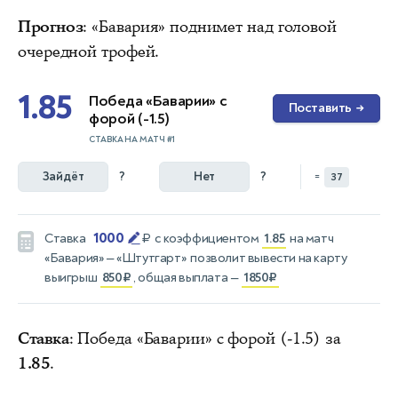
Прогноз
: «Бавария» поднимет над головой
очередной трофей.
1.85
Победа «Баварии» с
Поставить
→
форой (-1.5)
СТАВКА НА МАТЧ #1
Зайдёт
?
Нет
?
=
37
1000
Ставка
₽
с коэффициентом
1.85
на матч
«Бавария» — «Штутгарт»
позволит вывести на карту
выигрыш
850₽
, общая выплата —
1850₽
Ставка
: Победа «Баварии» с форой (-1.5) за
1.85
.