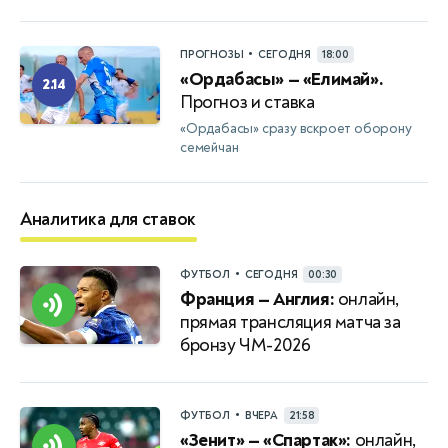
•
ПРОГНОЗЫ
СЕГОДНЯ
18:00
«Ордабасы» — «Елимай».
2.14
Прогноз и ставка
«Ордабасы» сразу вскроет оборону
семейчан
Аналитика для ставок
•
ФУТБОЛ
СЕГОДНЯ
00:30
Франция — Англия:
онлайн,
прямая трансляция матча за
бронзу ЧМ-2026
•
ФУТБОЛ
ВЧЕРА
21:58
«Зенит» — «Спартак»:
онлайн,