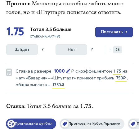
Прогноз
: Мюнхенцы способны забить много
голов, но и «Штутгарт» попытается ответить.
1.75
Тотал 3.5 больше
Поставить
→
СТАВКА НА МАТЧ #2
Зайдёт
?
Нет
?
=
26
1000
Ставка в размере
₽
с коэффициентом
1.75
на
матч
«Бавария» — «Штутгарт»
принесёт прибыль
750₽
,
общая выплата —
1750₽
Ставка
: Тотал 3.5 больше за
1.75
.
Прогнозы на футбол
Прогнозы на Кубок Германии
П