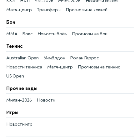
КХЛ
НХЛ
ЧМ-2026
МЧМ-2026
Новости хоккея
Матч-центр
Трансферы
Прогнозы на хоккей
Бои
MMA
Бокс
Новости боёв
Прогнозы на бои
Теннис
Australian Open
Уимблдон
Ролан Гаррос
Новости тенниса
Матч-центр
Прогнозы на теннис
US Open
Прочие виды
Милан-2026
Новости
Игры
Новости игр