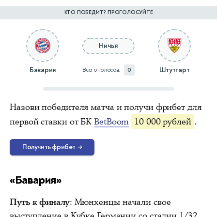
КТО ПОБЕДИТ? ПРОГОЛОСУЙТЕ
Ничья
Бавария
Штутгарт
Всего голосов:
0
Назови победителя матча и получи фрибет для
первой ставки от БК
BetBoom
10 000 рублей
.
Получить фрибет
→
«Бавария»
Путь к финалу
: Мюнхенцы начали свое
выступление в Кубке Германии со стадии 1/32