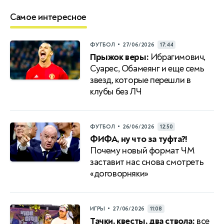
Самое интересное
•
ФУТБОЛ
27/06/2026
17:44
Прыжок веры:
Ибрагимович,
Суарес, Обамеянг и еще семь
звезд, которые перешли в
клубы без ЛЧ
•
ФУТБОЛ
26/06/2026
12:50
ФИФА, ну что за туфта?!
Почему новый формат ЧМ
заставит нас снова смотреть
«договорняки»
•
ИГРЫ
27/06/2026
11:08
Тачки, квесты, два ствола:
все