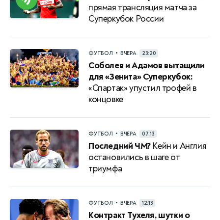
прямая трансляция матча за
Суперкубок России
•
ФУТБОЛ
ВЧЕРА
23:20
Соболев и Адамов вытащили
для «Зенита» Суперкубок:
«Спартак» упустил трофей в
концовке
•
ФУТБОЛ
ВЧЕРА
07:13
Последний ЧМ?
Кейн и Англия
остановились в шаге от
триумфа
•
ФУТБОЛ
ВЧЕРА
12:13
Контракт Тухеля, шутки о