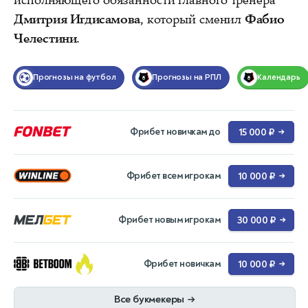
Дмитрия Игдисамова
, который сменил
Фабио
Челестини
.
Прогнозы на футбол
Прогнозы на РПЛ
Календарь
Фрибет новичкам до
15 000 ₽
→
Фрибет всем игрокам
10 000 ₽
→
Фрибет новым игрокам
30 000 ₽
→
Фрибет новичкам
10 000 ₽
→
Все букмекеры
→