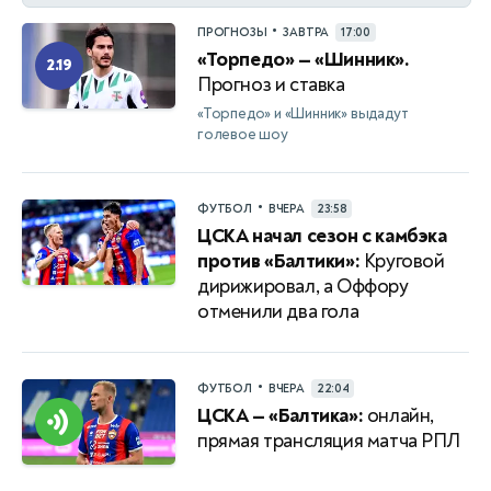
•
ПРОГНОЗЫ
ЗАВТРА
17:00
«Торпедо» — «Шинник».
2.19
Прогноз и ставка
«Торпедо» и «Шинник» выдадут
голевое шоу
•
ФУТБОЛ
ВЧЕРА
23:58
ЦСКА начал сезон с камбэка
против «Балтики»:
Круговой
дирижировал, а Оффору
отменили два гола
•
ФУТБОЛ
ВЧЕРА
22:04
ЦСКА — «Балтика»:
онлайн,
прямая трансляция матча РПЛ