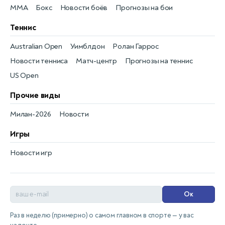
MMA
Бокс
Новости боёв
Прогнозы на бои
Теннис
Australian Open
Уимблдон
Ролан Гаррос
Новости тенниса
Матч-центр
Прогнозы на теннис
US Open
Прочие виды
Милан-2026
Новости
Игры
Новости игр
Ок
Раз в неделю (примерно) о самом главном в спорте — у вас