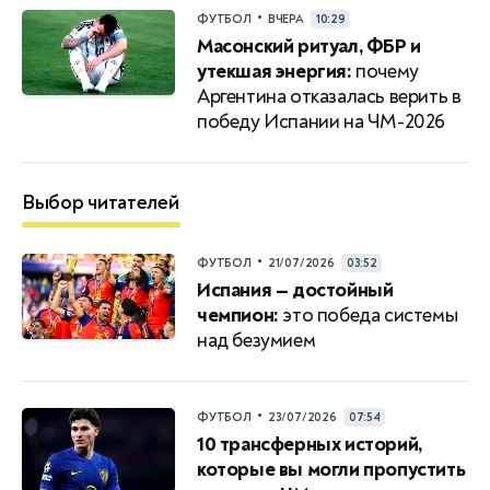
•
ФУТБОЛ
ВЧЕРА
10:29
Масонский ритуал, ФБР и
утекшая энергия:
почему
Аргентина отказалась верить в
победу Испании на ЧМ-2026
Выбор читателей
•
ФУТБОЛ
21/07/2026
03:52
Испания — достойный
чемпион:
это победа системы
над безумием
•
ФУТБОЛ
23/07/2026
07:54
10 трансферных историй,
которые вы могли пропустить