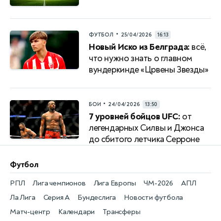
•
ФУТБОЛ
25/04/2026
16:13
Новый Иско из Белграда:
всё,
что нужно знать о главном
вундеркинде «Црвены Звезды»
•
БОИ
24/04/2026
13:50
7 уровней бойцов UFC:
от
легендарных Силвы и Джонса
до сбитого летчика Серроне
Футбол
РПЛ
Лига чемпионов
Лига Европы
ЧМ-2026
АПЛ
Ла Лига
Серия А
Бундеслига
Новости футбола
Матч-центр
Календари
Трансферы