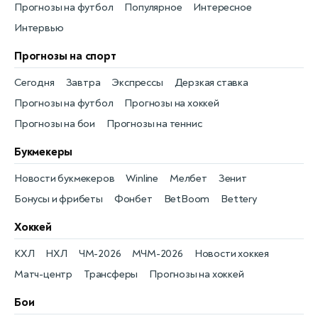
Прогнозы на футбол
Популярное
Интересное
Интервью
Прогнозы на спорт
Сегодня
Завтра
Экспрессы
Дерзкая ставка
Прогнозы на футбол
Прогнозы на хоккей
Прогнозы на бои
Прогнозы на теннис
Букмекеры
Новости букмекеров
Winline
Мелбет
Зенит
Бонусы и фрибеты
Фонбет
BetBoom
Bettery
Хоккей
КХЛ
НХЛ
ЧМ-2026
МЧМ-2026
Новости хоккея
Матч-центр
Трансферы
Прогнозы на хоккей
Бои