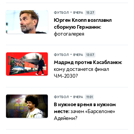
•
ФУТБОЛ
ВЧЕРА
15:27
Юрген Клопп возглавил
сборную Германии:
фотогалерея
•
ФУТБОЛ
ВЧЕРА
13:07
Мадрид против Касабланки:
кому достанется финал
ЧМ-2030?
•
ФУТБОЛ
ВЧЕРА
11:01
В нужное время в нужном
месте:
зачем «Барселоне»
Адейеми?