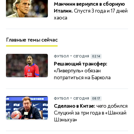
Манчини вернулся в сборную
Италии.
Спустя 3 года и 17 дней
хаоса
Главные темы сейчас
•
ФУТБОЛ
СЕГОДНЯ
02:14
Решающий трансфер:
«Ливерпуль» обязан
потратиться на Баркола
•
ФУТБОЛ
СЕГОДНЯ
08:17
Сделано в Китае:
чего добился
Слуцкий за три года в «Шанхай
Шэньхуа»