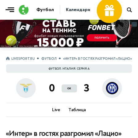
Футбол
Календари
Таблицы
Матчи
...
...
LIVESPORT.RU
ФУТБОЛ
«ИНТЕР» В ГОСТЯХ РАЗГРОМИЛ «ЛАЦИО»
ФУТБОЛ. ИТАЛИЯ. СЕРИЯ А
0
3
ок
Live
Таблица
«Интер» в гостях разгромил «Лацио»