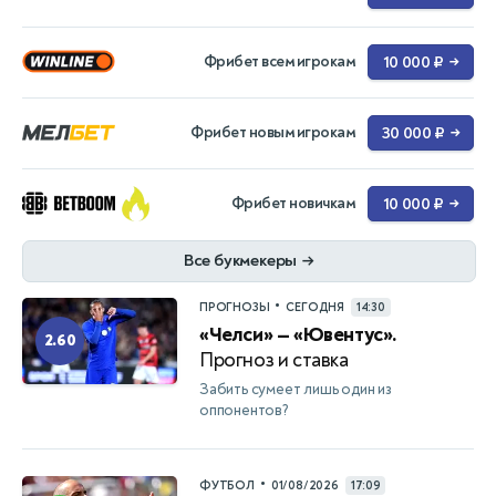
Фрибет всем игрокам
10 000 ₽
→
Фрибет новым игрокам
30 000 ₽
→
Фрибет новичкам
10 000 ₽
→
Все букмекеры
→
•
ПРОГНОЗЫ
СЕГОДНЯ
14:30
«Челси» — «Ювентус».
2.60
Прогноз и ставка
Забить сумеет лишь один из
оппонентов?
•
ФУТБОЛ
01/08/2026
17:09