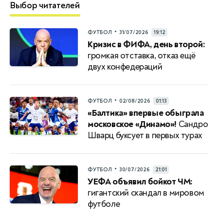
Выбор читателей
•
ФУТБОЛ
31/07/2026
19:12
Кризис в ФИФА, день второй:
громкая отставка, отказ ещё
двух конфедераций
•
ФУТБОЛ
02/08/2026
01:13
«Балтика» впервые обыграла
московское «Динамо»!
Сандро
Шварц буксует в первых турах
•
ФУТБОЛ
30/07/2026
21:01
УЕФА объявил бойкот ЧМ:
гигантский скандал в мировом
футболе