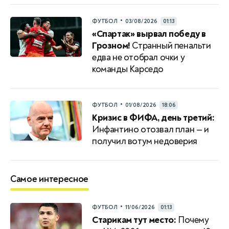
•
ФУТБОЛ
03/08/2026
01:13
«Спартак» вырвал победу в
Грозном!
Странный пенальти
едва не отобрал очки у
команды Карседо
•
ФУТБОЛ
01/08/2026
18:06
Кризис в ФИФА, день третий:
Инфантино отозвал план — и
получил вотум недоверия
Самое интересное
•
ФУТБОЛ
11/06/2026
01:13
Старикам тут место:
Почему