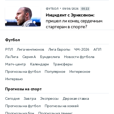
•
ФУТБОЛ
09/06/2026
00:22
Инцидент с Эриксеном:
пришел ли конец сердечным
стартерам в спорте?
Футбол
РПЛ
Лига чемпионов
Лига Европы
ЧМ-2026
АПЛ
Ла Лига
Серия А
Бундеслига
Новости футбола
Матч-центр
Календари
Трансферы
Прогнозы на футбол
Популярное
Интересное
Интервью
Прогнозы на спорт
Сегодня
Завтра
Экспрессы
Дерзкая ставка
Прогнозы на футбол
Прогнозы на хоккей
Прогнозы на бои
Прогнозы на теннис