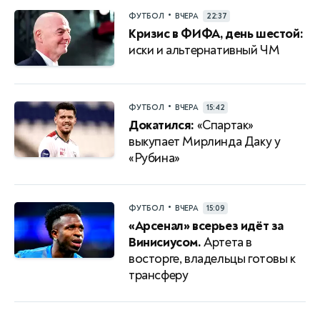
•
ФУТБОЛ
ВЧЕРА
22:37
Кризис в ФИФА, день шестой:
иски и альтернативный ЧМ
•
ФУТБОЛ
ВЧЕРА
15:42
Докатился:
«Спартак»
выкупает Мирлинда Даку у
«Рубина»
•
ФУТБОЛ
ВЧЕРА
15:09
«Арсенал» всерьез идёт за
Винисиусом.
Артета в
восторге, владельцы готовы к
трансферу