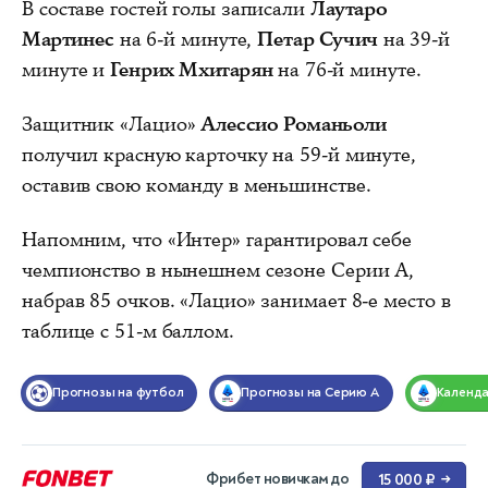
В составе гостей голы записали
Лаутаро
Мартинес
на 6-й минуте,
Петар Сучич
на 39-й
минуте и
Генрих Мхитарян
на 76-й минуте.
Защитник «Лацио»
Алессио Романьоли
получил красную карточку на 59-й минуте,
оставив свою команду в меньшинстве.
Напомним, что «Интер» гарантировал себе
чемпионство в нынешнем сезоне Серии А,
набрав 85 очков. «Лацио» занимает 8-е место в
таблице с 51-м баллом.
Прогнозы на футбол
Прогнозы на Серию А
Календ
Фрибет новичкам до
15 000 ₽
→