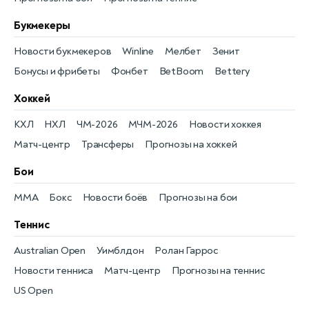
Букмекеры
Новости букмекеров
Winline
Мелбет
Зенит
Бонусы и фрибеты
Фонбет
BetBoom
Bettery
Хоккей
КХЛ
НХЛ
ЧМ-2026
МЧМ-2026
Новости хоккея
Матч-центр
Трансферы
Прогнозы на хоккей
Бои
MMA
Бокс
Новости боёв
Прогнозы на бои
Теннис
Australian Open
Уимблдон
Ролан Гаррос
Новости тенниса
Матч-центр
Прогнозы на теннис
US Open