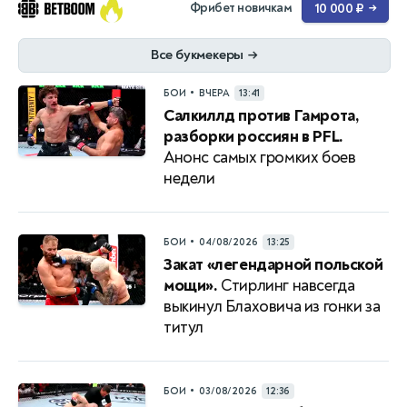
Фрибет новичкам
10 000 ₽
→
Все букмекеры
→
•
БОИ
ВЧЕРА
13:41
Салкиллд против Гамрота,
разборки россиян в PFL.
Анонс самых громких боев
недели
•
БОИ
04/08/2026
13:25
Закат «легендарной польской
мощи».
Стирлинг навсегда
выкинул Блаховича из гонки за
титул
•
БОИ
03/08/2026
12:36