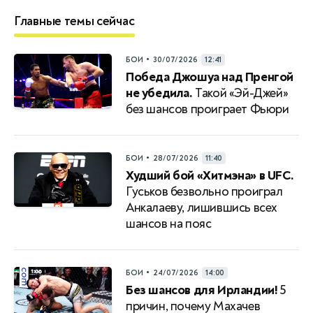
Главные темы сейчас
•
БОИ
30/07/2026
12:41
Победа Джошуа над Пренгой
не убедила.
Такой «Эй-Джей»
без шансов проиграет Фьюри
•
БОИ
28/07/2026
11:40
Худший бой «Хитмэна» в UFC.
Гуськов безвольно проиграл
Анкалаеву, лишившись всех
шансов на пояс
•
БОИ
24/07/2026
14:00
Без шансов для Ирландии!
5
причин, почему Махачев