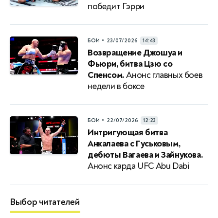
победит Гэрри
•
БОИ
23/07/2026
14:43
Возвращение Джошуа и
Фьюри, битва Цзю со
Спенсом.
Анонс главных боев
недели в боксе
•
БОИ
22/07/2026
12:23
Интригующая битва
Анкалаева с Гуськовым,
дебюты Вагаева и Зайнукова.
Анонс карда UFC Abu Dabi
Выбор читателей