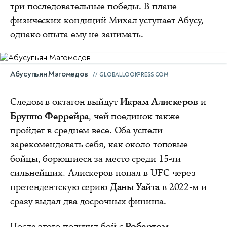
три последовательные победы. В плане
физических кондиций Михал уступает Абусу,
однако опыта ему не занимать.
Абусупьян Магомедов
GLOBALLOOKPRESS.COM
Следом в октагон выйдут
Икрам Алискеров
и
Брунно Феррейра
, чей поединок также
пройдет в среднем весе. Оба успели
зарекомендовать себя, как около топовые
бойцы, борющиеся за место среди 15-ти
сильнейших. Алискеров попал в UFC через
претендентскую серию
Даны Уайта
в 2022-м и
сразу выдал два досрочных финиша.
После этого получил бой с
Робертом