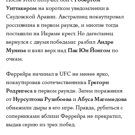
Уиттакером
на коротком уведомлении в
Саудовской Аравии. Австралиец нокаутировал
россиянина в первом раунде, и многие тогда
поставили на Икраме крест. Но дагестанец
вернулся с двумя победами: разбил
Андре
Муниза
и взял верх над
Пак Юн Йонгом
по
очкам.
Феррейра начинал в UFC не менее ярко,
нокаутировав соотечественника
Грегори
Родригеса
в первом раунде. Затем поражения
от
Нурсултона Рузибоева
и
Абуса Магомедова
обнажили дыры в его игре. Правда, рубиться с
соперниками вблизи Феррейра не прекратил,
выдав серию из трех побед.