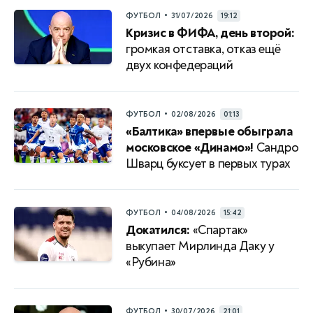
•
ФУТБОЛ
31/07/2026
19:12
Кризис в ФИФА, день второй:
громкая отставка, отказ ещё
двух конфедераций
•
ФУТБОЛ
02/08/2026
01:13
«Балтика» впервые обыграла
московское «Динамо»!
Сандро
Шварц буксует в первых турах
•
ФУТБОЛ
04/08/2026
15:42
Докатился:
«Спартак»
выкупает Мирлинда Даку у
«Рубина»
•
ФУТБОЛ
30/07/2026
21:01