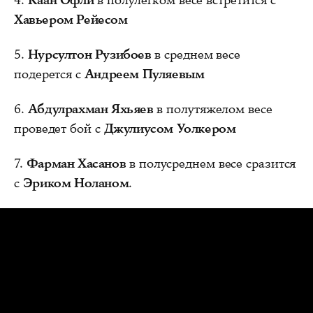
Хавьером Рейесом
5.
Нурсултон Рузибоев
в среднем весе
подерется с
Андреем Пуляевым
6.
Абдулрахман Яхьяев
в полутяжелом весе
проведет бой с
Джулиусом Уолкером
7.
Фарман Хасанов
в полусреднем весе сразится
с
Эриком Ноланом
.