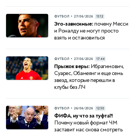
•
ФУТБОЛ
27/06/2026
13:12
Эго-зависимые:
почему Месси
и Роналду не могут просто
взять и остановиться
•
ФУТБОЛ
27/06/2026
17:44
Прыжок веры:
Ибрагимович,
Суарес, Обамеянг и еще семь
звезд, которые перешли в
клубы без ЛЧ
•
ФУТБОЛ
26/06/2026
12:50
ФИФА, ну что за туфта?!
Почему новый формат ЧМ
заставит нас снова смотреть