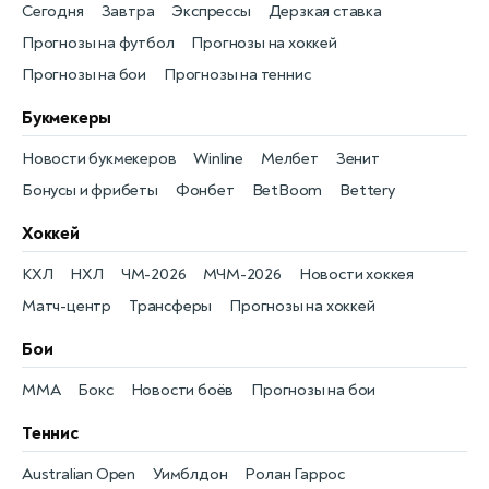
Сегодня
Завтра
Экспрессы
Дерзкая ставка
Прогнозы на футбол
Прогнозы на хоккей
Прогнозы на бои
Прогнозы на теннис
Букмекеры
Новости букмекеров
Winline
Мелбет
Зенит
Бонусы и фрибеты
Фонбет
BetBoom
Bettery
Хоккей
КХЛ
НХЛ
ЧМ-2026
МЧМ-2026
Новости хоккея
Матч-центр
Трансферы
Прогнозы на хоккей
Бои
MMA
Бокс
Новости боёв
Прогнозы на бои
Теннис
Australian Open
Уимблдон
Ролан Гаррос