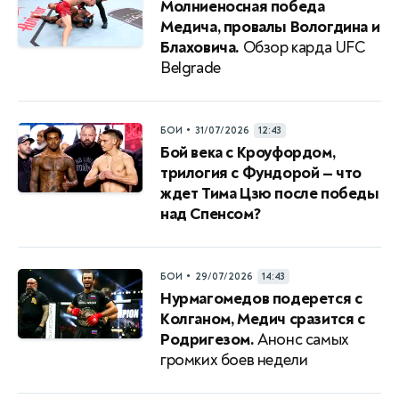
Молниеносная победа
Медича, провалы Вологдина и
Блаховича.
Обзор карда UFC
Belgrade
•
БОИ
31/07/2026
12:43
Бой века с Кроуфордом,
трилогия с Фундорой — что
ждет Тима Цзю после победы
над Спенсом?
•
БОИ
29/07/2026
14:43
Нурмагомедов подерется с
Колганом, Медич сразится с
Родригезом.
Анонс самых
громких боев недели