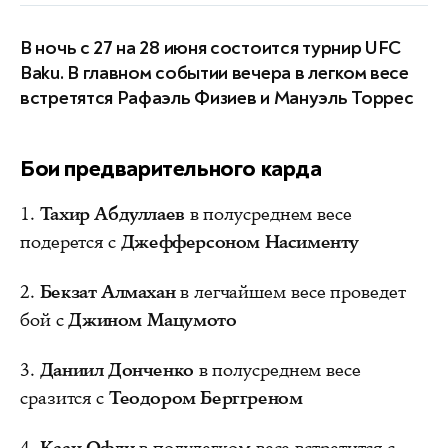
В ночь с 27 на 28 июня состоится турнир UFC
Baku. В главном событии вечера в легком весе
встретятся Рафаэль Физиев и Мануэль Торрес
Бои предварительного карда
1.
Тахир Абдуллаев
в полусреднем весе
подерется с
Джефферсоном Насименту
2.
Бекзат Алмахан
в легчайшем весе проведет
бой с
Джином Мацумото
3.
Даниил Донченко
в полусреднем весе
сразится с
Теодором Берггреном
4.
Каан Офли
в полулегком весе встретится с