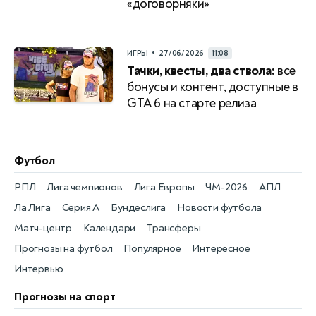
«договорняки»
•
ИГРЫ
27/06/2026
11:08
Тачки, квесты, два ствола:
все
бонусы и контент, доступные в
GTA 6 на старте релиза
Футбол
РПЛ
Лига чемпионов
Лига Европы
ЧМ-2026
АПЛ
Ла Лига
Серия А
Бундеслига
Новости футбола
Матч-центр
Календари
Трансферы
Прогнозы на футбол
Популярное
Интересное
Интервью
Прогнозы на спорт