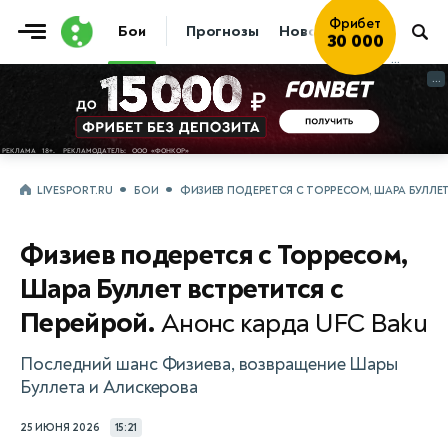
Фрибет
Бои
Прогнозы
Новости
Бокс
30 000
...
...
LIVESPORT.RU
БОИ
ФИЗИЕВ ПОДЕРЕТСЯ С ТОРРЕСОМ, ШАРА БУЛЛЕТ
Физиев подерется с Торресом,
Шара Буллет встретится с
Перейрой.
Анонс карда UFC Baku
Последний шанс Физиева, возвращение Шары
Буллета и Алискерова
25 ИЮНЯ 2026
15:21