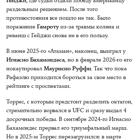
Гейджи
, где судьи отдали победу американцу
раздельным решением. После того
противостояния все пошло не так. Было
поражение
Гамроту
из-за травмы колена и
реванш с Гейджи снова не в его пользу.
В июне 2025-го «Атаман», наконец, выиграл у
Игнасио Бахамондеса
, но в феврале 2026-го его
нокаутировал
Маурисио Руффи
. Так что пока
Рафаэлю приходится бороться за свое место в
рейтинге с проспектами.
Торрес, с которым предстоит разделить октагон,
стремительно ворвался в UFC и сразу выдал 4
досрочных победы. В сентябре 2024-го Игнасио
Бахамондес прервал его триумфальный марш.
Но в 2025-м Торрес перезагрузился: в марте