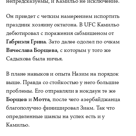
непредсказуемы, и Камильо не исключение.
Он приедет с четким намерением испортить
праздник хозяину октагона. В UFC Камильо
дебютировал с поражения сабмишеном от
Габриэля Грина
. Зато далее одолел по очкам
Вячеслава Борщева
, с которым у того же
Садыхова была ничья.
В плане навыков и опыта Назим на порядок
выше. Правда со стойкостью у него большие
проблемы. Его отправляли в нокдаун те же
Борщев
и
Мотта
, после чего азербайджанца
благополучно финишировал Зиам. Так что
определенные шансы на успех есть и у
Камильо.