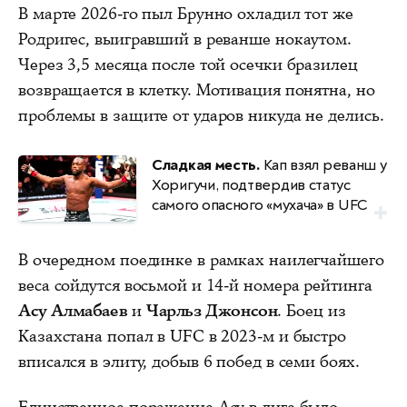
В марте 2026-го пыл Брунно охладил тот же
Родригес, выигравший в реванше нокаутом.
Через 3,5 месяца после той осечки бразилец
возвращается в клетку. Мотивация понятна, но
проблемы в защите от ударов никуда не делись.
Сладкая месть.
Кап взял реванш у
Хоригучи, подтвердив статус
самого опасного «мухача» в UFC
В очередном поединке в рамках наилегчайшего
веса сойдутся восьмой и 14-й номера рейтинга
Асу Алмабаев
и
Чарльз Джонсон
. Боец из
Казахстана попал в UFC в 2023-м и быстро
вписался в элиту, добыв 6 побед в семи боях.
Единственное поражение Асу в лиге было