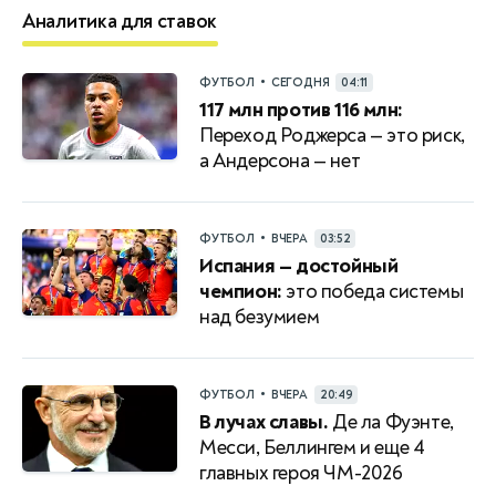
Аналитика для ставок
•
ФУТБОЛ
СЕГОДНЯ
04:11
117 млн против 116 млн:
Переход Роджерса — это риск,
а Андерсона — нет
•
ФУТБОЛ
ВЧЕРА
03:52
Испания — достойный
чемпион:
это победа системы
над безумием
•
ФУТБОЛ
ВЧЕРА
20:49
В лучах славы.
Де ла Фуэнте,
Месси, Беллингем и еще 4
главных героя ЧМ-2026