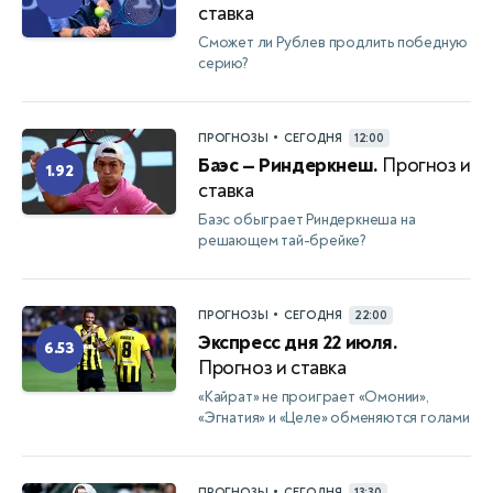
ставка
Сможет ли Рублев продлить победную
серию?
•
ПРОГНОЗЫ
СЕГОДНЯ
12:00
Баэс — Риндеркнеш.
Прогноз и
1.92
ставка
Баэс обыграет Риндеркнеша на
решающем тай-брейке?
•
ПРОГНОЗЫ
СЕГОДНЯ
22:00
Экспресс дня 22 июля.
6.53
Прогноз и ставка
«Кайрат» не проиграет «Омонии»,
«Эгнатия» и «Целе» обменяются голами
•
ПРОГНОЗЫ
СЕГОДНЯ
13:30