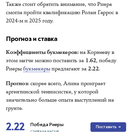
Также стоит обратить внимание, что Риера
смогла пройти квалификацию Ролан Гаррос в
2024-м и 2025 году.
Прогноз и ставка
Коэффициенты букмекеров:
на Корнееву в
этом матче можно поставить за
1.62
, победу
Риеры
букмекеры
предлагают за
2.22
.
Прогноз:
скорее всего, Алина проиграет
аргентинской теннисистке, у которой
значительно больше опыта выступлений на
грунте.
2.22
Победа Риеры
Поставить
→
СТАВКА НА МАТЧ #1