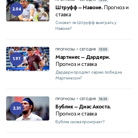
Штруфф — Навоне.
Прогноз и
2.04
ставка
Сможет ли Штруфф выиграть у
Навоне?
•
ПРОГНОЗЫ
СЕГОДНЯ
13:00
Мартинес — Дардери.
1.97
Прогноз и ставка
Дардери продлит серию побед на
Мартинесом?
•
ПРОГНОЗЫ
СЕГОДНЯ
16:30
Бублик — Диас Акоста.
2.31
Прогноз и ставка
Бублик снова проиграет?