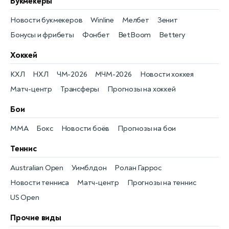
Букмекеры
Новости букмекеров
Winline
Мелбет
Зенит
Бонусы и фрибеты
Фонбет
BetBoom
Bettery
Хоккей
КХЛ
НХЛ
ЧМ-2026
МЧМ-2026
Новости хоккея
Матч-центр
Трансферы
Прогнозы на хоккей
Бои
MMA
Бокс
Новости боёв
Прогнозы на бои
Теннис
Australian Open
Уимблдон
Ролан Гаррос
Новости тенниса
Матч-центр
Прогнозы на теннис
US Open
Прочие виды