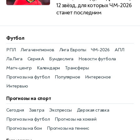
12 звёзд, для которых ЧМ-2026
станет последним
Футбол
РПЛ
Лига чемпионов
Лига Европы
ЧМ-2026
АПЛ
Ла Лига
Серия А
Бундеслига
Новости футбола
Матч-центр
Календари
Трансферы
Прогнозы на футбол
Популярное
Интересное
Интервью
Прогнозы на спорт
Сегодня
Завтра
Экспрессы
Дерзкая ставка
Прогнозы на футбол
Прогнозы на хоккей
Прогнозы на бои
Прогнозы на теннис