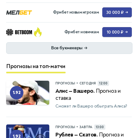
Фрибет новым игрокам
30 000 ₽
→
Фрибет новичкам
10 000 ₽
→
Все букмекеры
→
Прогнозы на топ-матчи
•
ПРОГНОЗЫ
СЕГОДНЯ
12:00
Алис — Вашеро.
Прогноз и
1.92
ставка
Сможет ли Вашеро обыграть Алиса?
•
ПРОГНОЗЫ
ЗАВТРА
13:00
Рублев — Скатов.
Прогноз и
1.92