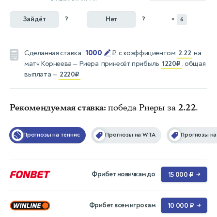
Зайдёт
?
Нет
?
=
6
1000
Сделанная ставка
₽
с коэффициентом
2.22
на
матч
Корнеева — Риера
принесёт прибыль
1220₽
, общая
выплата —
2220₽
Рекомендуемая ставка:
победа Риеры за
2.22
.
Прогнозы на теннис
Прогнозы на WTA
Прогнозы на
Фрибет новичкам до
15 000 ₽
→
Фрибет всем игрокам
10 000 ₽
→