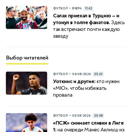
•
ФУТБОЛ
ВЧЕРА
11:42
Салах приехал в Турцию — и
утонул в толпе фанатов.
Здесь
так встречают почти каждую
звезду
Выбор читателей
•
ФУТБОЛ
04/08/2026
05:43
Уоткинс и другие:
кто нужен
«МЮ», чтобы избежать
провала
•
ФУТБОЛ
03/08/2026
20:48
«ПСЖ» снимает сливки в Лиге
1:
на очереди Манес Аклиуш из