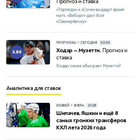
Прогноз и ставка
«Торпедо» и «Сочи» выдадут яркий
матч, «Виборг» даст бой
«Сённерйюску»
•
ПРОГНОЗЫ
СЕГОДНЯ
02:00
Ходар — Музетти.
Прогноз и
3.80
ставка
Ходар снова обыграет Музетти?
Аналитика для ставок
•
ХОККЕЙ
ВЧЕРА
21:28
Шипачев, Яшкин и ещё 8
самых громких трансферов
КХЛ лета 2026 года