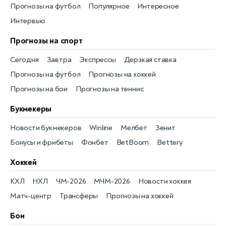
Прогнозы на футбол
Популярное
Интересное
Интервью
Прогнозы на спорт
Сегодня
Завтра
Экспрессы
Дерзкая ставка
Прогнозы на футбол
Прогнозы на хоккей
Прогнозы на бои
Прогнозы на теннис
Букмекеры
Новости букмекеров
Winline
Мелбет
Зенит
Бонусы и фрибеты
Фонбет
BetBoom
Bettery
Хоккей
КХЛ
НХЛ
ЧМ-2026
МЧМ-2026
Новости хоккея
Матч-центр
Трансферы
Прогнозы на хоккей
Бои