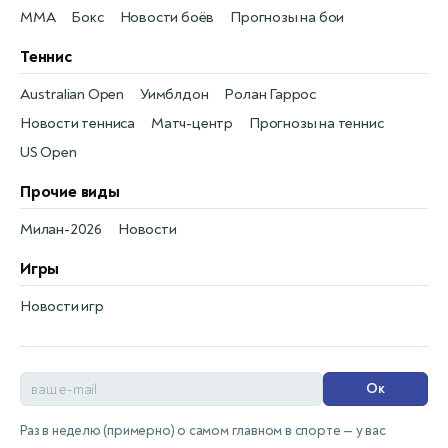
MMA
Бокс
Новости боёв
Прогнозы на бои
Теннис
Australian Open
Уимблдон
Ролан Гаррос
Новости тенниса
Матч-центр
Прогнозы на теннис
US Open
Прочие виды
Милан-2026
Новости
Игры
Новости игр
Ок
Раз в неделю (примерно) о самом главном в спорте — у вас