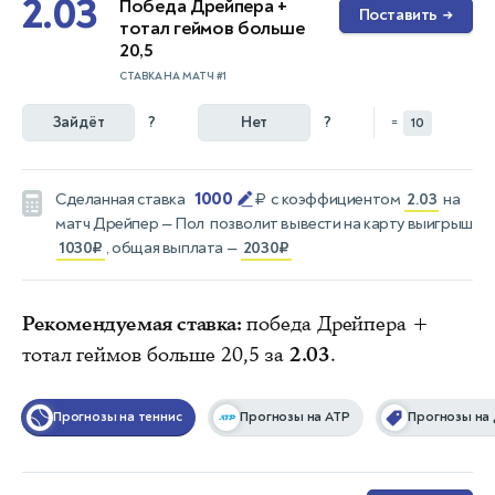
2.03
Победа Дрейпера +
Поставить
→
тотал геймов больше
20,5
СТАВКА НА МАТЧ #1
Зайдёт
?
Нет
?
=
10
1000
Сделанная ставка
₽
с коэффициентом
2.03
на
матч
Дрейпер — Пол
позволит вывести на карту выигрыш
1030₽
, общая выплата —
2030₽
Рекомендуемая ставка:
победа Дрейпера +
тотал геймов больше 20,5 за
2.03
.
Прогнозы на теннис
Прогнозы на ATP
Прогнозы на