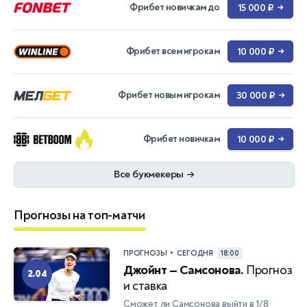
Фрибет новичкам до
15 000 ₽
→
Фрибет всем игрокам
10 000 ₽
→
Фрибет новым игрокам
30 000 ₽
→
Фрибет новичкам
10 000 ₽
→
Все букмекеры
→
Прогнозы на топ-матчи
•
ПРОГНОЗЫ
СЕГОДНЯ
18:00
Джойнт — Самсонова.
Прогноз
2.04
и ставка
Сможет ли Самсонова выйти в 1/8