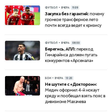
•
ФУТБОЛ
ВЧЕРА
11:09
Закупка без гарантий:
почему
громкое трансферное лето
почти всегда ведет к кризису
•
ФУТБОЛ
ВЧЕРА
08:00
Берегись, АПЛ:
переход
Гимарайнса должен пугать
конкурентов «Арсенала»
•
БОИ
ВЧЕРА
13:20
Не шутите с «Доктором»:
Медич оформил 4-й нокаут
кряду и пообещал взять пояс в
дивизионе Махачева