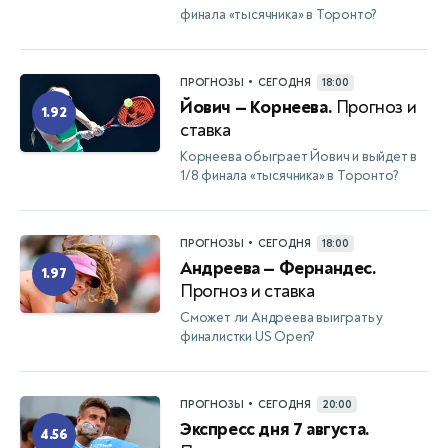
финала «тысячника» в Торонто?
•
ПРОГНОЗЫ
СЕГОДНЯ
18:00
Йович — Корнеева.
Прогноз и
1.92
ставка
Корнеева обыграет Йович и выйдет в
1/8 финала «тысячника» в Торонто?
•
ПРОГНОЗЫ
СЕГОДНЯ
18:00
Андреева — Фернандес.
1.97
Прогноз и ставка
Сможет ли Андреева выиграть у
финалистки US Open?
•
ПРОГНОЗЫ
СЕГОДНЯ
20:00
Экспресс дня 7 августа.
4.56