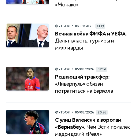
«Монако»
•
ФУТБОЛ
01/08/2026
13:19
Вечная война ФИФА и УЕФА.
Делят власть, турниры и
миллиарды
•
ФУТБОЛ
05/08/2026
02:14
Решающий трансфер:
«Ливерпуль» обязан
потратиться на Баркола
•
ФУТБОЛ
05/08/2026
20:56
С улиц Валенсии к воротам
«Бернабеу».
Чем Эспи привлек
мадридский «Реал»