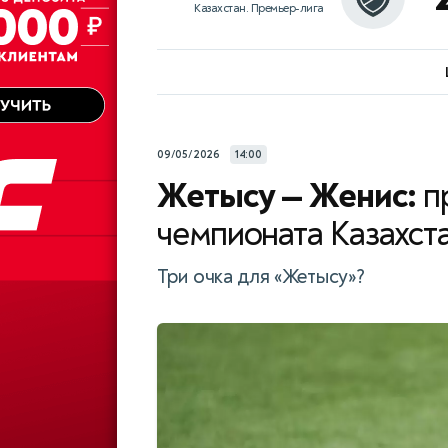
Казахстан. Премьер-лига
09/05/2026
14:00
Жетысу — Женис:
п
чемпионата Казахстан
Три очка для «Жетысу»?