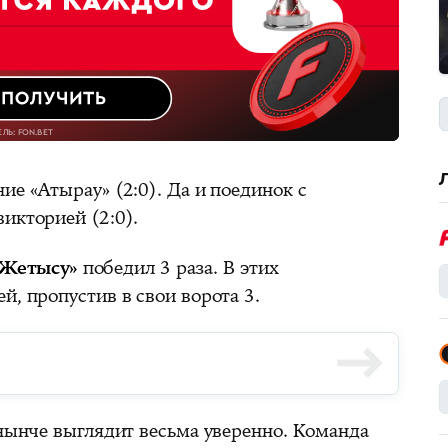
ие «Атырау» (2:0). Да и поединок с
икторией (2:0).
Жетысу»
победил 3 раза. В этих
й, пропустив в свои ворота 3.
ынче выглядит весьма уверенно. Команда