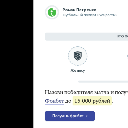
Роман Петренко
Футбольный эксперт LiveSport.Ru
КТО П
Жетысу
Назови победителя матча и полу
Фонбет
до
15 000 рублей
.
Получить фрибет
→