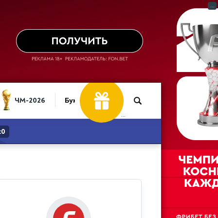
...
Фрибет
ЧМ-2026
Букмекеры
30 000 ₽
...