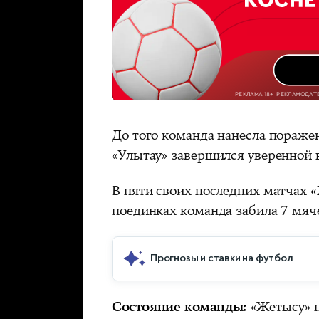
До того команда нанесла поражен
«Улытау» завершился уверенной в
В пяти своих последних матчах
«
поединках команда забила 7 мяче
Прогнозы и ставки на футбол
Состояние команды:
«Жетысу» н