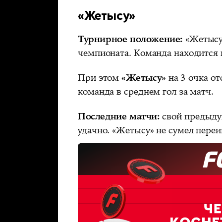
«Жетысу»
Турнирное положение:
«Жетысу»
чемпионата. Команда находится 
При этом
«Жетысу»
на 3 очка от
команда в среднем гол за матч.
Последние матчи:
свой предыду
удачно. «Жетысу» не сумел переиг