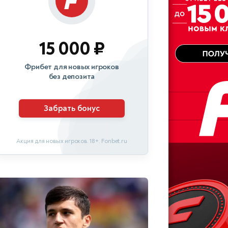
15 000 ₽
Фрибет для новых игроков
без депозита
Забрать бонус
Акция для новых игроков. 18+. Fonbet.ru