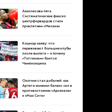
Ахиллесова пята.
Систематические фиаско
центрфорвардов стали
проклятием «Милана»
Кошмар наяву: что
переживают большие клубы
после вылета — и почему
«Тоттенхэм» боится
Чемпионшипа
Охотник стал добычей: как
Артета изменил баланс сил в
противостоянии «Арсенала»
и «Ман Сити»