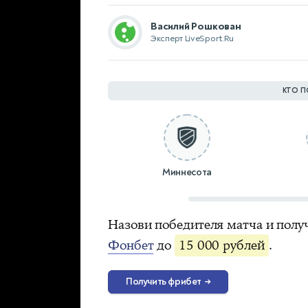
Василий Рошкован
Эксперт LiveSport.Ru
КТО П
Миннесота
Назови победителя матча и полу
Фонбет
до
15 000 рублей
.
Получить фрибет
→