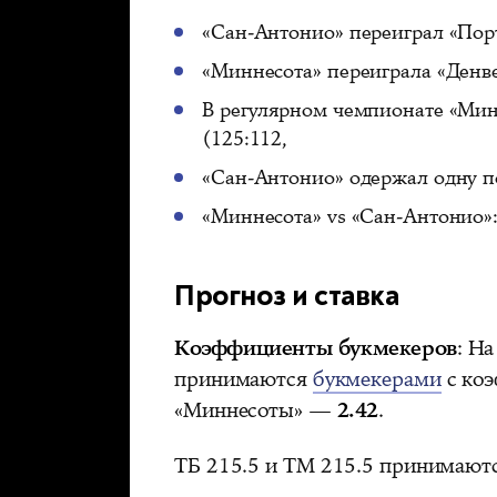
«Сан-Антонио» переиграл «Порт
«Миннесота» переиграла «Денве
В регулярном чемпионате «Мин
(125:112,
«Сан-Антонио» одержал одну п
«Миннесота» vs «Сан-Антонио»: 
Прогноз и ставка
Коэффициенты букмекеров
: Н
принимаются
букмекерами
с ко
«Миннесоты» —
2.42
.
ТБ 215.5 и ТМ 215.5 принимаю