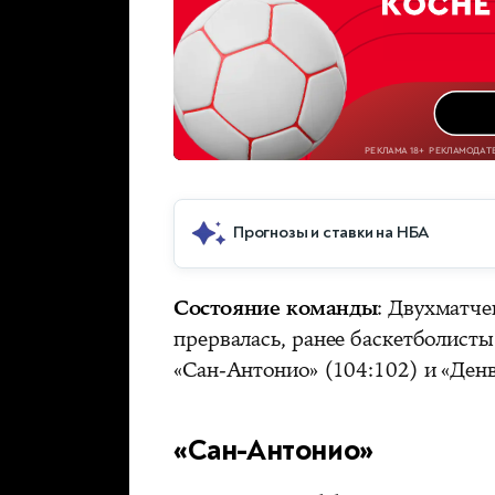
Прогнозы и ставки на НБА
Состояние команды
: Двухматче
прервалась, ранее баскетболист
«Сан-Антонио» (104:102) и «Денв
«Сан-Антонио»