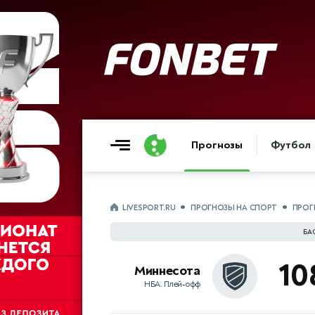
Прогнозы
Футбол
LIVESPORT.RU
ПРОГНОЗЫ НА СПОРТ
ПРОГ
БА
10
Миннесота
НБА. Плей-офф