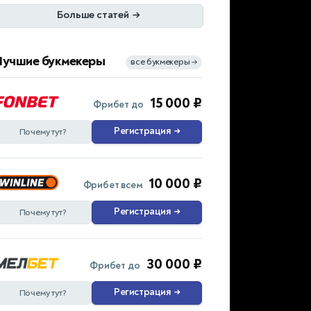
Больше статей
→
Лучшие букмекеры
все букмекеры
→
15 000 ₽
Фрибет до
Регистрация
→
Почему тут?
10 000 ₽
Фрибет всем
Регистрация
→
Почему тут?
30 000 ₽
Фрибет до
Регистрация
→
Почему тут?