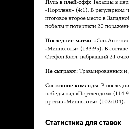
Путь в плей-офф
: Техасцы в пе
«Портленд» (4:1). В регулярном
итоговое второе место в Западн
победы и потерпели 20 поражени
Последние матчи
: «Сан-Антонио
«Миннесоты» (133:95). В составе
Стефон Касл, набравший 21 очко
Не сыграют
: Травмированных и
Состояние команды
: В последн
победы над «Портлендом» (114:95
против «Миннесоты» (102:104).
Статистика для ставок