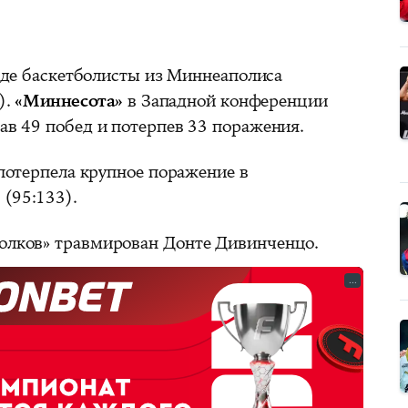
нде баскетболисты из Миннеаполиса
).
«Миннесота»
в Западной конференции
жав 49 побед и потерпев 33 поражения.
 потерпела крупное поражение в
 (95:133).
 волков» травмирован Донте Дивинченцо.
...