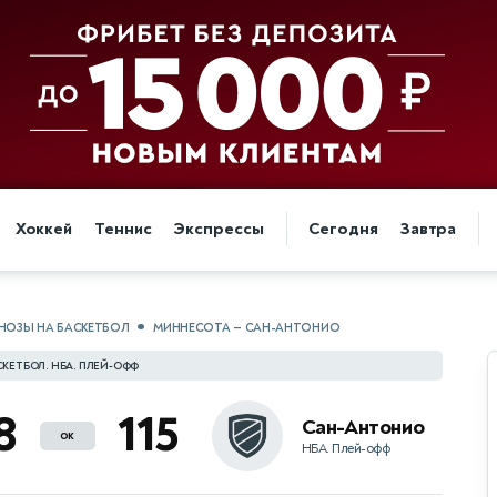
Хоккей
Теннис
Экспрессы
Сегодня
Завтра
НОЗЫ НА БАСКЕТБОЛ
МИННЕСОТА — САН-АНТОНИО
СКЕТБОЛ. НБА. ПЛЕЙ-ОФФ
8
115
Сан-Антонио
ок
НБА. Плей-офф