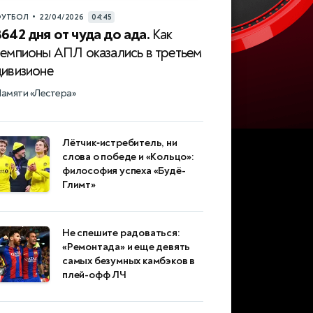
•
УТБОЛ
22/04/2026
04:45
3642 дня от чуда до ада.
Как
чемпионы АПЛ оказались в третьем
дивизионе
амяти «Лестера»
Лётчик‑истребитель, ни
слова о победе и «Кольцо»:
философия успеха «Будё-
Глимт»
Не спешите радоваться:
«Ремонтада» и еще девять
самых безумных камбэков в
плей-офф ЛЧ