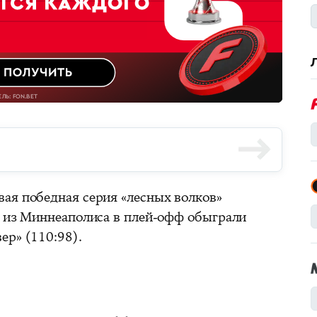
вая победная серия «лесных волков»
ы из Миннеаполиса в плей-офф обыграли
ер» (110:98).