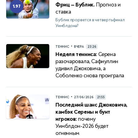
Фриц — Бублик.
Прогноз и
1.97
ставка
Бублик прорвется в четвертьфинал
Уимблдона?
•
ТЕННИС
ВЧЕРА
23:26
Неделя тенниса:
Серена
разочаровала, Сафиуллин
удивил Джоковича, а
Соболенко снова проиграла
•
ТЕННИС
27/06/2026
21:55
Последний шанс Джоковича,
камбэк Серены и бунт
игроков:
почему
Уимблдон-2026 будет
огненным