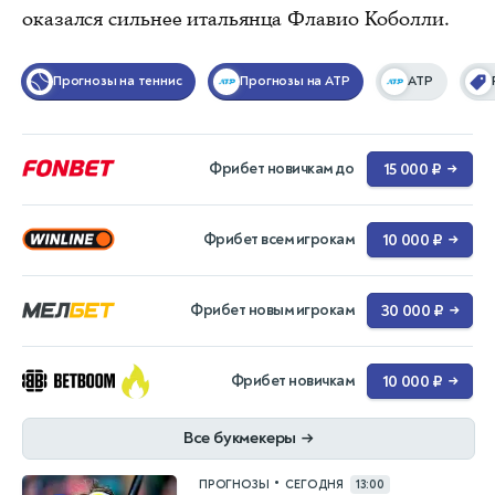
оказался сильнее итальянца Флавио Коболли.
Прогнозы на теннис
Прогнозы на ATP
ATP
Фрибет новичкам до
15 000 ₽
→
Фрибет всем игрокам
10 000 ₽
→
Фрибет новым игрокам
30 000 ₽
→
Фрибет новичкам
10 000 ₽
→
Все букмекеры
→
•
ПРОГНОЗЫ
СЕГОДНЯ
13:00