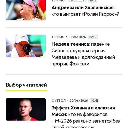
•
ТЕННИС
05/06/2026
18:15
Андреева или Хвалиньская:
кто выиграет «Ролан Гаррос»?
•
ТЕННИС
01/06/2026
10:50
Неделя тенниса:
падение
Синнера, худшая версия
Медведева и долгожданный
прорыв Фонсеки
Выбор читателей
•
ФУТБОЛ
30/06/2026
10:41
Эффект Холанна и иллюзия
Месси:
кто из фаворитов
ЧМ-2026 реально загнется без
своей суперзвезды