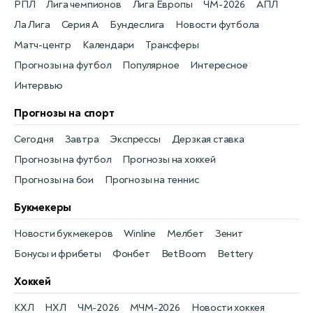
РПЛ
Лига чемпионов
Лига Европы
ЧМ-2026
АПЛ
Ла Лига
Серия А
Бундеслига
Новости футбола
Матч-центр
Календари
Трансферы
Прогнозы на футбол
Популярное
Интересное
Интервью
Прогнозы на спорт
Сегодня
Завтра
Экспрессы
Дерзкая ставка
Прогнозы на футбол
Прогнозы на хоккей
Прогнозы на бои
Прогнозы на теннис
Букмекеры
Новости букмекеров
Winline
Мелбет
Зенит
Бонусы и фрибеты
Фонбет
BetBoom
Bettery
Хоккей
КХЛ
НХЛ
ЧМ-2026
МЧМ-2026
Новости хоккея