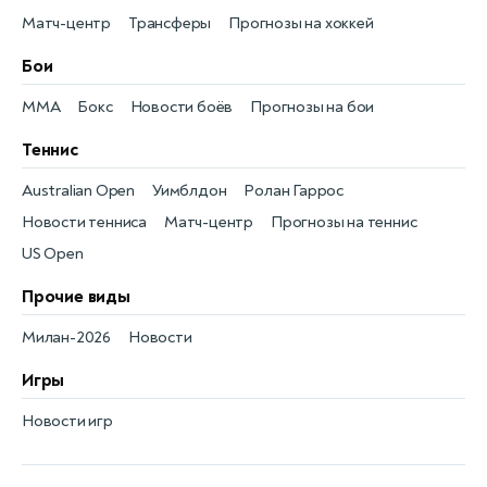
Матч-центр
Трансферы
Прогнозы на хоккей
Бои
MMA
Бокс
Новости боёв
Прогнозы на бои
Теннис
Australian Open
Уимблдон
Ролан Гаррос
Новости тенниса
Матч-центр
Прогнозы на теннис
US Open
Прочие виды
Милан-2026
Новости
Игры
Новости игр