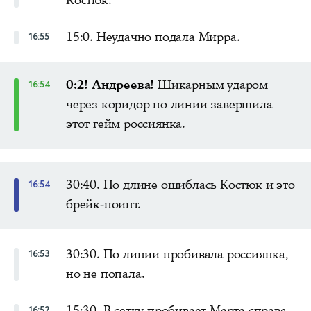
Костюк.
15:0. Неудачно подала Мирра.
16:55
0:2! Андреева!
Шикарным ударом
16:54
через коридор по линии завершила
этот гейм россиянка.
30:40. По длине ошиблась Костюк и это
16:54
брейк-поинт.
30:30. По линии пробивала россиянка,
16:53
но не попала.
15:30. В сетку пробивает Марта справа.
16:52