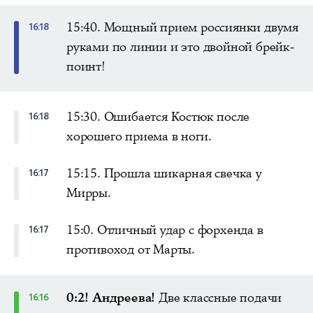
15:40. Мощный прием россиянки двумя
16:18
руками по линии и это двойной брейк-
поинт!
15:30. Ошибается Костюк после
16:18
хорошего приема в ноги.
15:15. Прошла шикарная свечка у
16:17
Мирры.
15:0. Отличный удар с форхенда в
16:17
противоход от Марты.
0:2! Андреева!
Две классные подачи
16:16