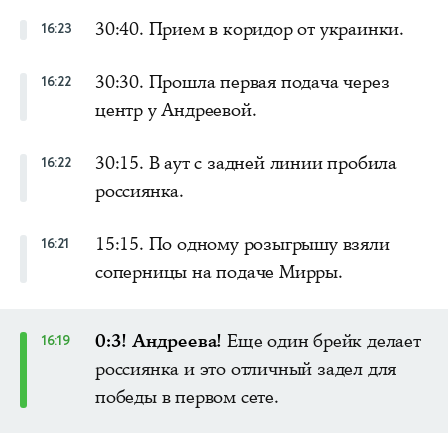
30:40. Прием в коридор от украинки.
16:23
30:30. Прошла первая подача через
16:22
центр у Андреевой.
30:15. В аут с задней линии пробила
16:22
россиянка.
15:15. По одному розыгрышу взяли
16:21
соперницы на подаче Мирры.
0:3! Андреева!
Еще один брейк делает
16:19
россиянка и это отличный задел для
победы в первом сете.