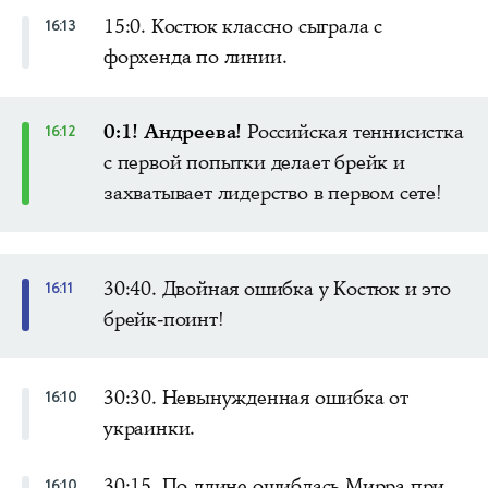
15:0. Костюк классно сыграла с
16:13
форхенда по линии.
0:1! Андреева!
Российская теннисистка
16:12
с первой попытки делает брейк и
захватывает лидерство в первом сете!
30:40. Двойная ошибка у Костюк и это
16:11
брейк-поинт!
30:30. Невынужденная ошибка от
16:10
украинки.
30:15. По длине ошиблась Мирра при
16:10