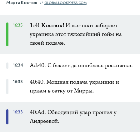
Марта Костюк
GLOBALLOOKPRESS.COM
1:4! Костюк!
И все-таки забирает
16:35
украинка этот тяжелейший гейм на
своей подаче.
Ad:40. С бэкхенда ошиблась россиянка.
16:34
40:40. Мощная подача украинки и
16:33
прием в сетку от Мирры.
40:Ad. Обводящий удар прошел у
16:33
Андреевой.