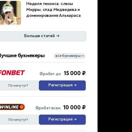
Неделя тенниса: слезы
Мирры, спад Медведева и
доминирование Алькараса
Больше статей
→
Лучшие букмекеры
все букмекеры
→
15 000 ₽
Фрибет до
Регистрация
→
Почему тут?
10 000 ₽
Фрибет всем
Регистрация
→
Почему тут?