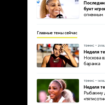
Последни
бунт игро
огненным
Главные темы сейчас
•
ТЕННИС
21/06
Неделя те
Носкова в
баранка
•
ТЕННИС
14/06
Неделя те
Рыбакину 
«пятисотн