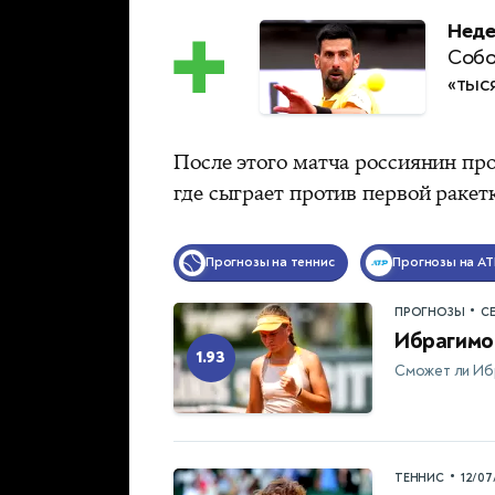
Неде
Собо
«тыс
После этого матча россиянин пр
где сыграет против первой раке
Прогнозы на теннис
Прогнозы на AT
•
ПРОГНОЗЫ
С
Ибрагимо
1.93
Сможет ли Ибр
•
ТЕННИС
12/07