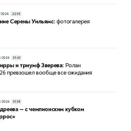
/2026
22:05
ние Серены Уильямс:
фотогалерея
6/2026
01:43
ирры и триумф Зверева:
Ролан
26 превзошел вообще все ожидания
6/2026
01:38
дреева — с чемпионским кубком
аррос»