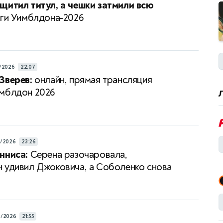
щитил титул, а чешки затмили всю
ги Уимблдона-2026
/2026
22:07
Зверев:
онлайн, прямая трансляция
мблдон 2026
7/2026
23:26
нниса:
Серена разочаровала,
 удивил Джоковича, а Соболенко снова
а
6/2026
21:55