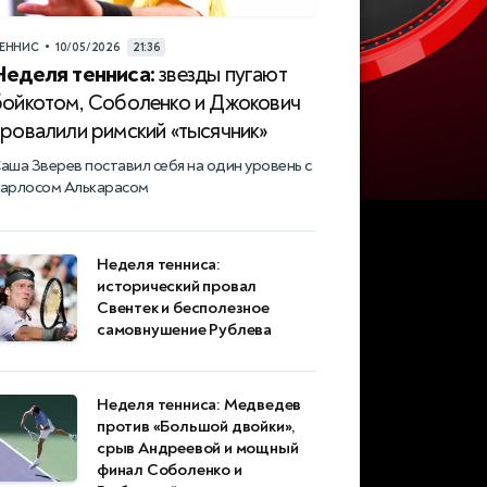
•
ЕННИС
10/05/2026
21:36
Неделя тенниса:
звезды пугают
бойкотом, Соболенко и Джокович
провалили римский «тысячник»
аша Зверев поставил себя на один уровень с
арлосом Алькарасом
Неделя тенниса:
исторический провал
Свентек и бесполезное
самовнушение Рублева
Неделя тенниса: Медведев
против «Большой двойки»,
срыв Андреевой и мощный
финал Соболенко и