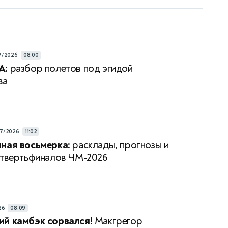
7/2026
08:00
А:
разбор полетов под эгидой
ва
7/2026
11:02
ная восьмерка:
расклады, прогнозы и
етвертьфиналов ЧМ-2026
26
08:09
й камбэк сорвался!
Макгрегор