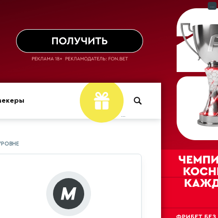
...
мекеры
...
УРОВНЕ