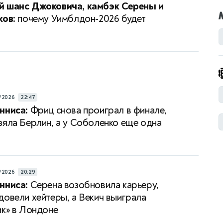
й шанс Джоковича, камбэк Серены и
ков:
почему Уимблдон-2026 будет
/2026
22:47
нниса:
Фриц снова проиграл в финале,
зяла Берлин, а у Соболенко еще одна
/2026
20:29
нниса:
Серена возобновила карьеру,
довели хейтеры, а Векич выиграла
ик» в Лондоне