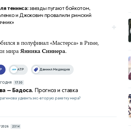
ля тенниса:
звезды пугают бойкотом,
ленко и Джокович провалили римский
ячник»
обился в полуфинал «Мастерса» в Риме,
тки мира
Янника Синнера
.
P
ATP
Даниил Медведев
ЕГОДНЯ
17:30
ва — Бадоса.
Прогноз и ставка
агимова удивить экс-вторую ракетку мира?
/2026
23:14