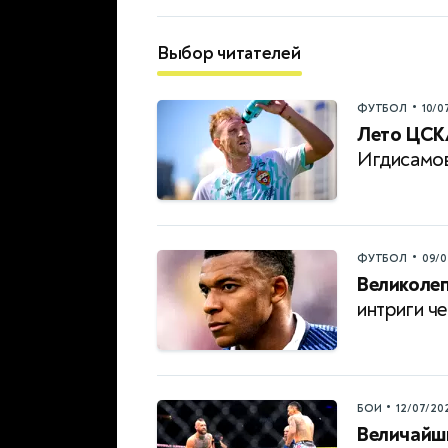
Выбор читателей
•
ФУТБОЛ
10/0
Лето ЦСК
Игдисамо
•
ФУТБОЛ
09/0
Великолеп
интриги ч
•
БОИ
12/07/20
Величайши