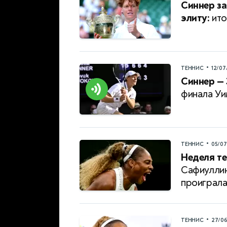
Синнер за
элиту:
ито
•
ТЕННИС
12/07
Синнер — 
финала Уи
•
ТЕННИС
05/0
Неделя те
Сафиуллин
проиграл
•
ТЕННИС
27/0