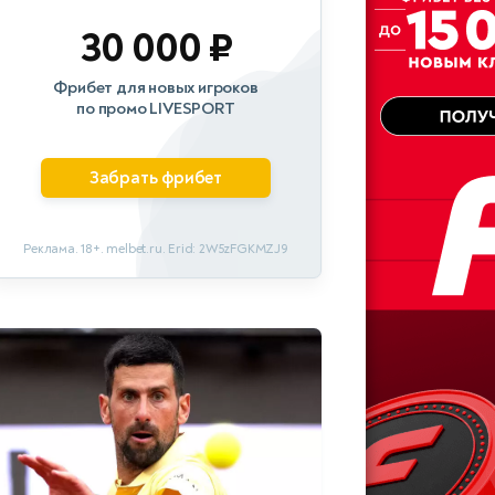
30 000 ₽
Фрибет для новых игроков
по промо LIVESPORT
Забрать фрибет
Реклама. 18+. melbet.ru. Erid: 2W5zFGKMZJ9