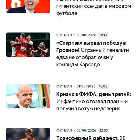
гигантский скандал в мировом
футболе
•
ФУТБОЛ
03/08/2026
01:13
«Спартак» вырвал победу в
Грозном!
Странный пенальти
едва не отобрал очки у
команды Карседо
•
ФУТБОЛ
01/08/2026
18:06
Кризис в ФИФА, день третий:
Инфантино отозвал план — и
получил вотум недоверия
•
ФУТБОЛ
03/08/2026
12:03
Трансферный дайджест.
28