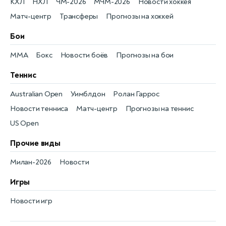
КХЛ
НХЛ
ЧМ-2026
МЧМ-2026
Новости хоккея
Матч-центр
Трансферы
Прогнозы на хоккей
Бои
MMA
Бокс
Новости боёв
Прогнозы на бои
Теннис
Australian Open
Уимблдон
Ролан Гаррос
Новости тенниса
Матч-центр
Прогнозы на теннис
US Open
Прочие виды
Милан-2026
Новости
Игры
Новости игр