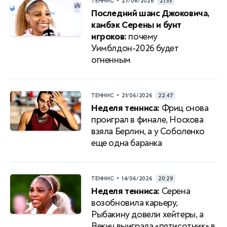
•
ТЕННИС
27/06/2026
21:55
Последний шанс Джоковича,
камбэк Серены и бунт
игроков:
почему
Уимблдон-2026 будет
огненным
•
ТЕННИС
21/06/2026
22:47
Неделя тенниса:
Фриц снова
проиграл в финале, Носкова
взяла Берлин, а у Соболенко
еще одна баранка
•
ТЕННИС
14/06/2026
20:29
Неделя тенниса:
Серена
возобновила карьеру,
Рыбакину довели хейтеры, а
Векич выиграла «пятисотник» в