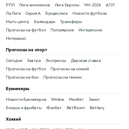
РПЛ
Лига чемпионов
Лига Европы
ЧМ-2026
АПЛ
Ла Лига
Серия А
Бундеслига
Новости футбола
Матч-центр
Календари
Трансферы
Прогнозы на футбол
Популярное
Интересное
Интервью
Прогнозы на спорт
Сегодня
Завтра
Экспрессы
Дерзкая ставка
Прогнозы на футбол
Прогнозы на хоккей
Прогнозы на бои
Прогнозы на теннис
Букмекеры
Новости букмекеров
Winline
Мелбет
Зенит
Бонусы и фрибеты
Фонбет
BetBoom
Bettery
Хоккей