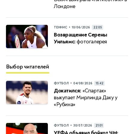
Лондоне
•
ТЕННИС
10/06/2026
22:05
Возвращение Серены
Уильямс:
фотогалерея
Выбор читателей
•
ФУТБОЛ
04/08/2026
15:42
Докатился:
«Спартак»
выкупает Мирлинда Даку у
«Рубина»
•
ФУТБОЛ
30/07/2026
21:01
УЕФА объявил бойкот ЧМ: