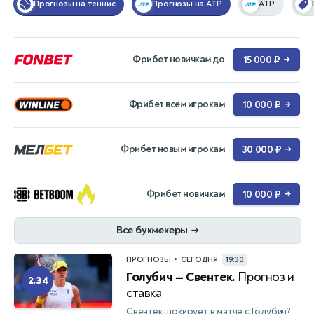
Прогнозы на теннис
Прогнозы на ATP
ATP
Фрибет новичкам до
15 000 ₽
→
Фрибет всем игрокам
10 000 ₽
→
Фрибет новым игрокам
30 000 ₽
→
Фрибет новичкам
10 000 ₽
→
Все букмекеры
→
•
ПРОГНОЗЫ
СЕГОДНЯ
19:30
Голубич — Свентек.
Прогноз и
2.34
ставка
Свентек шокирует в матче с Голубич?