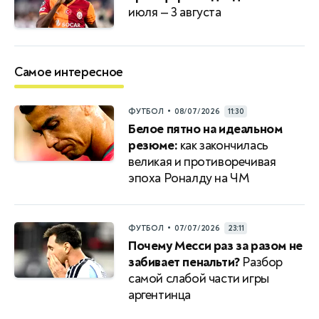
июля — 3 августа
Самое интересное
•
ФУТБОЛ
08/07/2026
11:30
Белое пятно на идеальном
резюме:
как закончилась
великая и противоречивая
эпоха Роналду на ЧМ
•
ФУТБОЛ
07/07/2026
23:11
Почему Месси раз за разом не
забивает пенальти?
Разбор
самой слабой части игры
аргентинца