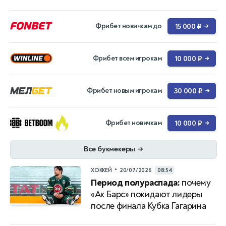
Фрибет новичкам до
15 000 ₽
→
Фрибет всем игрокам
10 000 ₽
→
Фрибет новым игрокам
30 000 ₽
→
Фрибет новичкам
10 000 ₽
→
Все букмекеры
→
•
ХОККЕЙ
20/07/2026
08:54
Период полураспада:
почему
«Ак Барс» покидают лидеры
после финала Кубка Гагарина