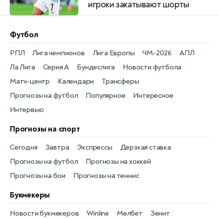
игроки закатывают шорты
Футбол
РПЛ
Лига чемпионов
Лига Европы
ЧМ-2026
АПЛ
Ла Лига
Серия А
Бундеслига
Новости футбола
Матч-центр
Календари
Трансферы
Прогнозы на футбол
Популярное
Интересное
Интервью
Прогнозы на спорт
Сегодня
Завтра
Экспрессы
Дерзкая ставка
Прогнозы на футбол
Прогнозы на хоккей
Прогнозы на бои
Прогнозы на теннис
Букмекеры
Новости букмекеров
Winline
Мелбет
Зенит