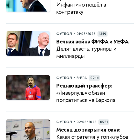
Инфантино пошёл в
контратаку
•
ФУТБОЛ
01/08/2026
13:19
Вечная война ФИФА и УЕФА.
Делят власть, турниры и
миллиарды
•
ФУТБОЛ
ВЧЕРА
02:14
Решающий трансфер:
«Ливерпуль» обязан
потратиться на Баркола
•
ФУТБОЛ
02/08/2026
05:31
Месяц до закрытия окна:
Какая стратегия у топ-клубов