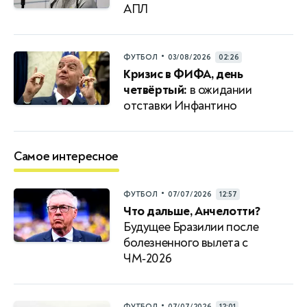
АПЛ
•
ФУТБОЛ
03/08/2026
02:26
Кризис в ФИФА, день
четвёртый:
в ожидании
отставки Инфантино
Самое интересное
•
ФУТБОЛ
07/07/2026
12:57
Что дальше, Анчелотти?
Будущее Бразилии после
болезненного вылета с
ЧМ‑2026
•
ФУТБОЛ
07/07/2026
12:01