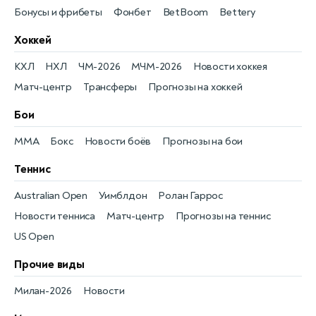
Бонусы и фрибеты
Фонбет
BetBoom
Bettery
Хоккей
КХЛ
НХЛ
ЧМ-2026
МЧМ-2026
Новости хоккея
Матч-центр
Трансферы
Прогнозы на хоккей
Бои
MMA
Бокс
Новости боёв
Прогнозы на бои
Теннис
Australian Open
Уимблдон
Ролан Гаррос
Новости тенниса
Матч-центр
Прогнозы на теннис
US Open
Прочие виды
Милан-2026
Новости