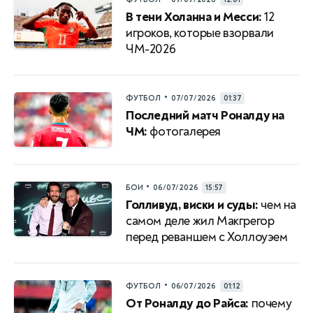
В тени Холанна и Месси:
12
игроков, которые взорвали
ЧМ-2026
•
ФУТБОЛ
07/07/2026
01:37
Последний матч Роналду на
ЧМ:
фотогалерея
•
БОИ
06/07/2026
15:57
Голливуд, виски и суды:
чем на
самом деле жил Макгрегор
перед реваншем с Холлоуэем
•
ФУТБОЛ
06/07/2026
01:12
От Роналду до Райса:
почему