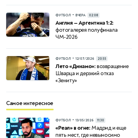
•
ФУТБОЛ
ВЧЕРА
02:08
Англия — Аргентина 1:2:
фотогалерея полуфинала
ЧМ-2026
•
ФУТБОЛ
12/07/2026
20:55
Лето «Динамо»:
возвращение
Шварца и дерзкий отказ
«Зениту»
Самое интересное
•
ФУТБОЛ
13/05/2026
11:30
«Реал» в огне:
Мадрид и еще
пять мест, где невыносимо