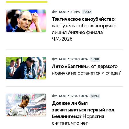
•
ФУТБОЛ
ВЧЕРА
10:42
Тактическое самоубийство:
как Тухель собственноручно
лишил Англию финала
ЧМ-2026
•
ФУТБОЛ
12/07/2026
16:08
Лето «Балтики»:
от дерзкого
новичка не останется и следа?
•
ФУТБОЛ
12/07/2026
08:13
Должен ли был
засчитываться первый гол
Беллингема?
Норвегия
считает, что нет