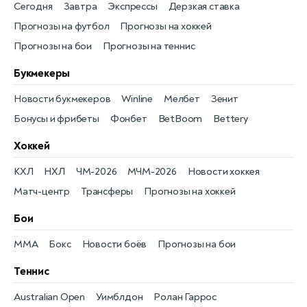
Сегодня
Завтра
Экспрессы
Дерзкая ставка
Прогнозы на футбол
Прогнозы на хоккей
Прогнозы на бои
Прогнозы на теннис
Букмекеры
Новости букмекеров
Winline
Мелбет
Зенит
Бонусы и фрибеты
Фонбет
BetBoom
Bettery
Хоккей
КХЛ
НХЛ
ЧМ-2026
МЧМ-2026
Новости хоккея
Матч-центр
Трансферы
Прогнозы на хоккей
Бои
MMA
Бокс
Новости боёв
Прогнозы на бои
Теннис
Australian Open
Уимблдон
Ролан Гаррос