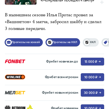
«Монреаль» победил «Тампу»
В нынешнем сезоне Илья Протас провел за
«Вашингтон» 4 матча, забросил шайбу и сделал
3 голевые передачи.
Прогнозы на хоккей
Прогнозы на НХЛ
НХЛ
Фрибет новичкам до
15 000 ₽
→
Фрибет всем игрокам
10 000 ₽
→
Фрибет новым игрокам
30 000 ₽
→
Фрибет новичкам
10 000 ₽
→