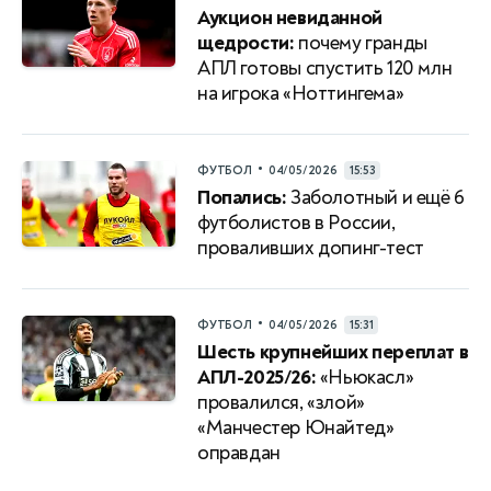
Аукцион невиданной
щедрости:
почему гранды
АПЛ готовы спустить 120 млн
на игрока «Ноттингема»
•
ФУТБОЛ
04/05/2026
15:53
Попались:
Заболотный и ещё 6
футболистов в России,
проваливших допинг-тест
•
ФУТБОЛ
04/05/2026
15:31
Шесть крупнейших переплат в
АПЛ-2025/26:
«Ньюкасл»
провалился, «злой»
«Манчестер Юнайтед»
оправдан