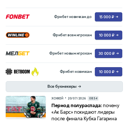
Фрибет новичкам до
15 000 ₽
→
Фрибет всем игрокам
10 000 ₽
→
Фрибет новым игрокам
30 000 ₽
→
Фрибет новичкам
10 000 ₽
→
Все букмекеры
→
•
ХОККЕЙ
20/07/2026
08:54
Период полураспада:
почему
«Ак Барс» покидают лидеры
после финала Кубка Гагарина