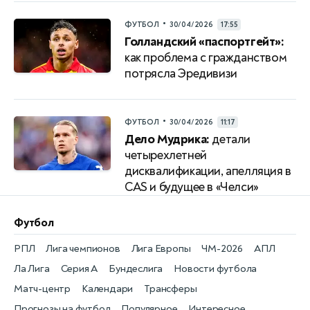
•
ФУТБОЛ
30/04/2026
17:55
Голландский «паспортгейт»:
как проблема с гражданством
потрясла Эредивизи
•
ФУТБОЛ
30/04/2026
11:17
Дело Мудрика:
детали
четырехлетней
дисквалификации, апелляция в
CAS и будущее в «Челси»
Футбол
РПЛ
Лига чемпионов
Лига Европы
ЧМ-2026
АПЛ
Ла Лига
Серия А
Бундеслига
Новости футбола
Матч-центр
Календари
Трансферы
Прогнозы на футбол
Популярное
Интересное