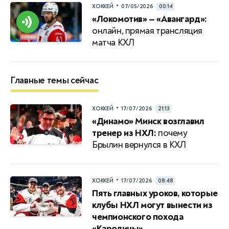
•
ХОККЕЙ
07/05/2026
00:14
«Локомотив» — «Авангард»:
онлайн, прямая трансляция
матча КХЛ
Главные темы сейчас
•
ХОККЕЙ
17/07/2026
21:13
«Динамо» Минск возглавил
тренер из НХЛ:
почему
Брылин вернулся в КХЛ
•
ХОККЕЙ
17/07/2026
08:48
Пять главных уроков, которые
клубы НХЛ могут вынести из
чемпионского похода
«Каролины»