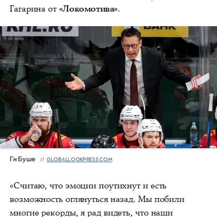
Гагарина от
«Локомотива»
.
Ги Буше
GLOBALLOOKPRESS.COM
«Считаю, что эмоции поутихнут и есть
возможность оглянуться назад. Мы побили
многие рекорды, я рад видеть, что наши