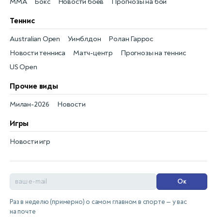
MMA
Бокс
Новости боёв
Прогнозы на бои
Теннис
Australian Open
Уимблдон
Ролан Гаррос
Новости тенниса
Матч-центр
Прогнозы на теннис
US Open
Прочие виды
Милан-2026
Новости
Игры
Новости игр
Ок
Раз в неделю (примерно) о самом главном в спорте — у вас
на почте