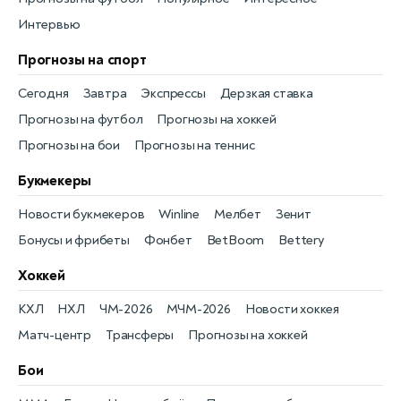
Интервью
Прогнозы на спорт
Сегодня
Завтра
Экспрессы
Дерзкая ставка
Прогнозы на футбол
Прогнозы на хоккей
Прогнозы на бои
Прогнозы на теннис
Букмекеры
Новости букмекеров
Winline
Мелбет
Зенит
Бонусы и фрибеты
Фонбет
BetBoom
Bettery
Хоккей
КХЛ
НХЛ
ЧМ-2026
МЧМ-2026
Новости хоккея
Матч-центр
Трансферы
Прогнозы на хоккей
Бои