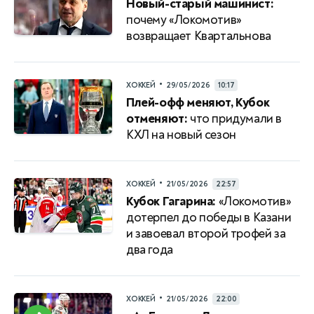
Новый-старый машинист:
почему «Локомотив»
возвращает Квартальнова
•
ХОККЕЙ
29/05/2026
10:17
Плей-офф меняют, Кубок
отменяют:
что придумали в
КХЛ на новый сезон
•
ХОККЕЙ
21/05/2026
22:57
Кубок Гагарина:
«Локомотив»
дотерпел до победы в Казани
и завоевал второй трофей за
два года
•
ХОККЕЙ
21/05/2026
22:00