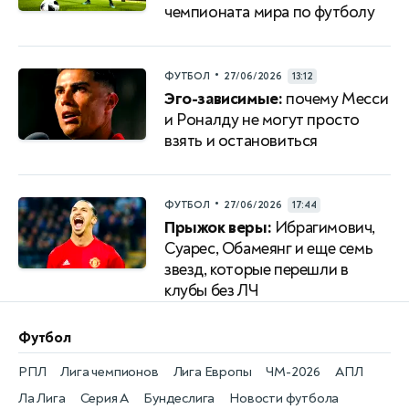
чемпионата мира по футболу
•
ФУТБОЛ
27/06/2026
13:12
Эго-зависимые:
почему Месси
и Роналду не могут просто
взять и остановиться
•
ФУТБОЛ
27/06/2026
17:44
Прыжок веры:
Ибрагимович,
Суарес, Обамеянг и еще семь
звезд, которые перешли в
клубы без ЛЧ
Футбол
РПЛ
Лига чемпионов
Лига Европы
ЧМ-2026
АПЛ
Ла Лига
Серия А
Бундеслига
Новости футбола