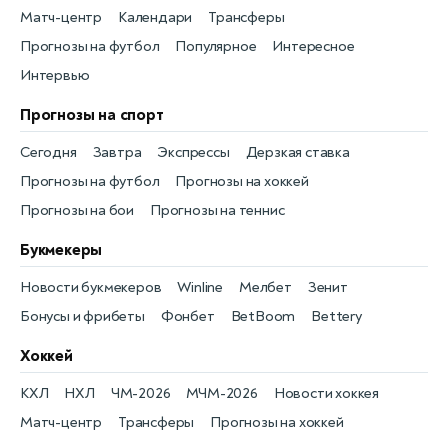
Матч-центр
Календари
Трансферы
Прогнозы на футбол
Популярное
Интересное
Интервью
Прогнозы на спорт
Сегодня
Завтра
Экспрессы
Дерзкая ставка
Прогнозы на футбол
Прогнозы на хоккей
Прогнозы на бои
Прогнозы на теннис
Букмекеры
Новости букмекеров
Winline
Мелбет
Зенит
Бонусы и фрибеты
Фонбет
BetBoom
Bettery
Хоккей
КХЛ
НХЛ
ЧМ-2026
МЧМ-2026
Новости хоккея
Матч-центр
Трансферы
Прогнозы на хоккей