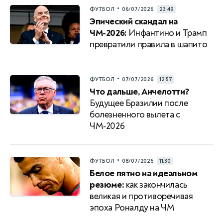
•
ФУТБОЛ
06/07/2026
23:49
Эпический скандал на
ЧМ-2026:
Инфантино и Трамп
превратили правила в шапито
•
ФУТБОЛ
07/07/2026
12:57
Что дальше, Анчелотти?
Будущее Бразилии после
болезненного вылета с
ЧМ‑2026
•
ФУТБОЛ
08/07/2026
11:30
Белое пятно на идеальном
резюме:
как закончилась
великая и противоречивая
эпоха Роналду на ЧМ