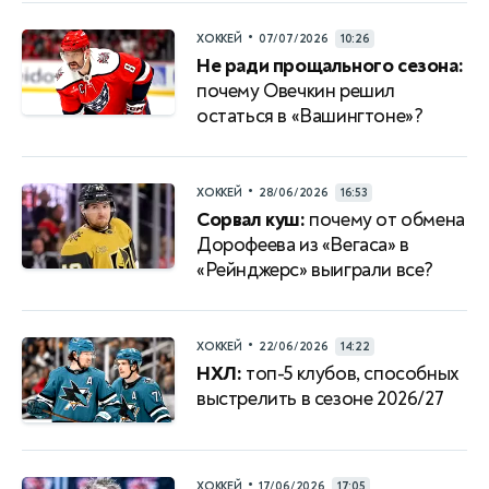
•
ХОККЕЙ
07/07/2026
10:26
Не ради прощального сезона:
почему Овечкин решил
остаться в «Вашингтоне»?
•
ХОККЕЙ
28/06/2026
16:53
Сорвал куш:
почему от обмена
Дорофеева из «Вегаса» в
«Рейнджерс» выиграли все?
•
ХОККЕЙ
22/06/2026
14:22
НХЛ:
топ-5 клубов, способных
выстрелить в сезоне 2026/27
•
ХОККЕЙ
17/06/2026
17:05