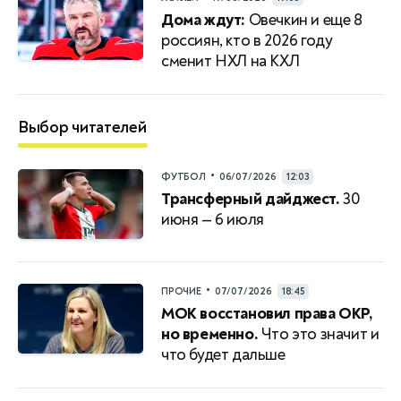
Дома ждут:
Овечкин и еще 8
россиян, кто в 2026 году
сменит НХЛ на КХЛ
Выбор читателей
•
ФУТБОЛ
06/07/2026
12:03
Трансферный дайджест.
30
июня — 6 июля
•
ПРОЧИЕ
07/07/2026
18:45
МОК восстановил права ОКР,
но временно.
Что это значит и
что будет дальше