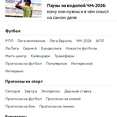
Паузы на водопой ЧМ-2026:
кому они нужны и в чём смысл
на самом деле
Футбол
РПЛ
Лига чемпионов
Лига Европы
ЧМ-2026
АПЛ
Ла Лига
Серия А
Бундеслига
Новости футбола
Матч-центр
Календари
Трансферы
Прогнозы на футбол
Популярное
Интересное
Интервью
Прогнозы на спорт
Сегодня
Завтра
Экспрессы
Дерзкая ставка
Прогнозы на футбол
Прогнозы на хоккей
Прогнозы на бои
Прогнозы на теннис
Букмекеры