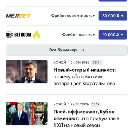
Фрибет новым игрокам
30 000 ₽
→
Фрибет новичкам
10 000 ₽
→
Все букмекеры
→
•
ХОККЕЙ
04/06/2026
08:04
Новый-старый машинист:
почему «Локомотив»
возвращает Квартальнова
•
ХОККЕЙ
29/05/2026
10:17
Плей-офф меняют, Кубок
отменяют:
что придумали в
КХЛ на новый сезон