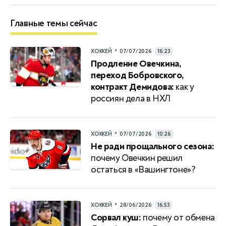
Главные темы сейчас
•
ХОККЕЙ
07/07/2026
16:23
Продление Овечкина,
переход Бобровского,
контракт Демидова:
как у
россиян дела в НХЛ
•
ХОККЕЙ
07/07/2026
10:26
Не ради прощального сезона:
почему Овечкин решил
остаться в «Вашингтоне»?
•
ХОККЕЙ
28/06/2026
16:53
Сорвал куш:
почему от обмена