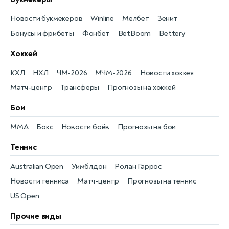
Новости букмекеров
Winline
Мелбет
Зенит
Бонусы и фрибеты
Фонбет
BetBoom
Bettery
Хоккей
КХЛ
НХЛ
ЧМ-2026
МЧМ-2026
Новости хоккея
Матч-центр
Трансферы
Прогнозы на хоккей
Бои
MMA
Бокс
Новости боёв
Прогнозы на бои
Теннис
Australian Open
Уимблдон
Ролан Гаррос
Новости тенниса
Матч-центр
Прогнозы на теннис
US Open
Прочие виды