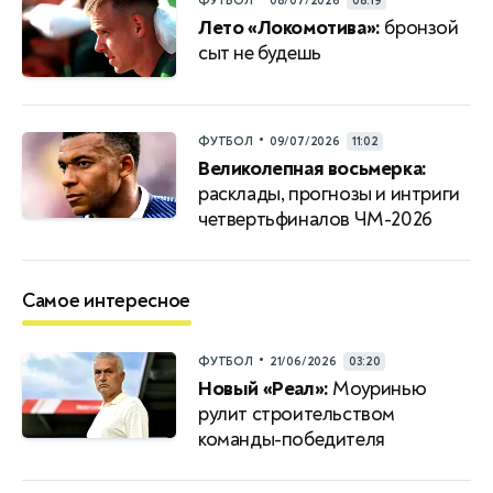
ФУТБОЛ
08/07/2026
08:19
Лето «Локомотива»:
бронзой
сыт не будешь
•
ФУТБОЛ
09/07/2026
11:02
Великолепная восьмерка:
расклады, прогнозы и интриги
четвертьфиналов ЧМ-2026
Самое интересное
•
ФУТБОЛ
21/06/2026
03:20
Новый «Реал»:
Моуринью
рулит строительством
команды-победителя