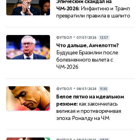
Эпический скандал на
ЧМ-2026:
Инфантино и Трамп
превратили правила в шапито
•
ФУТБОЛ
07/07/2026
12:57
Что дальше, Анчелотти?
Будущее Бразилии после
болезненного вылета с
ЧМ‑2026
•
ФУТБОЛ
08/07/2026
11:30
Белое пятно на идеальном
резюме:
как закончилась
великая и противоречивая
эпоха Роналду на ЧМ
•