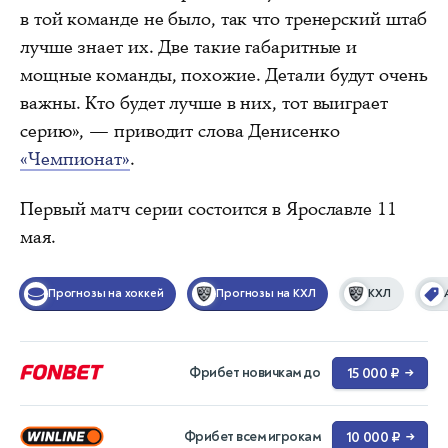
в той команде не было, так что тренерский штаб
лучше знает их. Две такие габаритные и
мощные команды, похожие. Детали будут очень
важны. Кто будет лучше в них, тот выиграет
серию», — приводит слова Денисенко
«Чемпионат»
.
Первый матч серии состоится в Ярославле 11
мая.
Прогнозы на хоккей
Прогнозы на КХЛ
КХЛ
Фрибет новичкам до
15 000 ₽
→
Фрибет всем игрокам
10 000 ₽
→