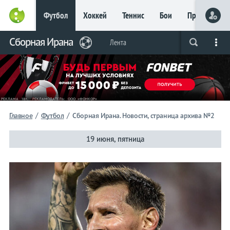
Футбол
Хоккей
Теннис
Бои
Прочие
Главное
Сборная Ирана
Фрибет
Лента
Live
Вся лента
Прогнозы
Букмекеры
до 15
000 ₽
Новым
игрокам, без
условий
Футбол
/
/
Главное
Футбол
Сборная Ирана. Новости, страница архива №2
Сборная
19 июня, пятница
Ирана
Лента