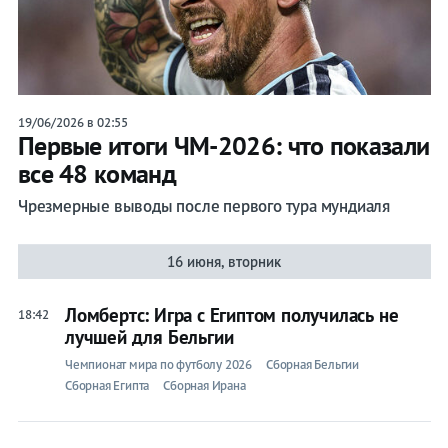
Прогнозы
на спорт
19/06/2026 в 02:55
Первые итоги ЧМ-2026: что показали
Букмекеры
все 48 команд
Хоккей
Чрезмерные выводы после первого тура мундиаля
Теннис
16 июня, вторник
Бои
Ломбертс: Игра с Египтом получилась не
18:42
Прочие
лучшей для Бельгии
Чемпионат мира по футболу 2026
Сборная Бельгии
Игры
Сборная Египта
Сборная Ирана