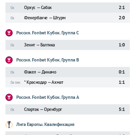
Орхус — Сабах
2:1
Ок
Фенербахче — Штурм
2:0
Ок
Россия. Fonbet Кубок. Группа C
Зенит — Балтика
1:0
Ок
Россия. Fonbet Кубок. Группа B
Факел — Динамо
0:1
Ок
* Краснодар — Ахмат
1:1
Ок пен.
Россия. Fonbet Кубок. Группа A
Спартак — Оренбург
5:1
Ок
Лига Европы. Квалификация