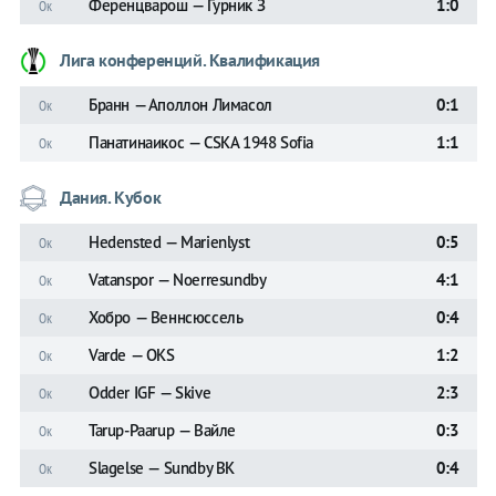
Ференцварош — Гурник З
1:0
Ок
Лига конференций. Квалификация
Бранн — Аполлон Лимасол
0:1
Ок
Панатинаикос — CSKA 1948 Sofia
1:1
Ок
Дания. Кубок
Hedensted — Marienlyst
0:5
Ок
Vatanspor — Noerresundby
4:1
Ок
Хобро — Веннсюссель
0:4
Ок
Varde — OKS
1:2
Ок
Odder IGF — Skive
2:3
Ок
Tarup-Paarup — Вайле
0:3
Ок
Slagelse — Sundby BK
0:4
Ок