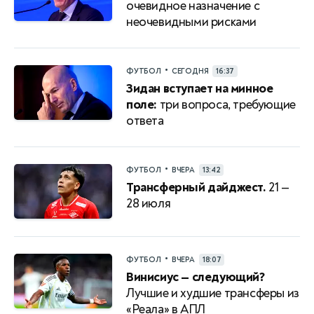
очевидное назначение с
неочевидными рисками
•
ФУТБОЛ
СЕГОДНЯ
16:37
Зидан вступает на минное
поле:
три вопроса, требующие
ответа
•
ФУТБОЛ
ВЧЕРА
13:42
Трансферный дайджест.
21 —
28 июля
•
ФУТБОЛ
ВЧЕРА
18:07
Винисиус — следующий?
Лучшие и худшие трансферы из
«Реала» в АПЛ