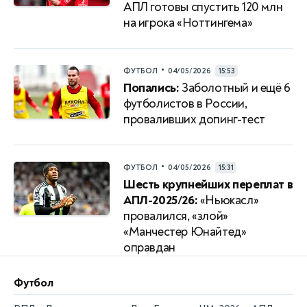
АПЛ готовы спустить 120 млн
на игрока «Ноттингема»
•
ФУТБОЛ
04/05/2026
15:53
Попались:
Заболотный и ещё 6
футболистов в России,
проваливших допинг-тест
•
ФУТБОЛ
04/05/2026
15:31
Шесть крупнейших переплат в
АПЛ-2025/26:
«Ньюкасл»
провалился, «злой»
«Манчестер Юнайтед»
оправдан
Футбол