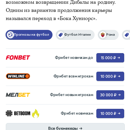
возможном возвращении Дибалы на родину.
Одним из вариантов продолжения карьеры
назывался переход в «Бока Хуниорс».
Прогнозы на футбол
Футбол Италии
Рома
Фрибет новичкам до
15 000 ₽
→
Фрибет всем игрокам
10 000 ₽
→
Фрибет новым игрокам
30 000 ₽
→
Фрибет новичкам
10 000 ₽
→
Все букмекеры
→