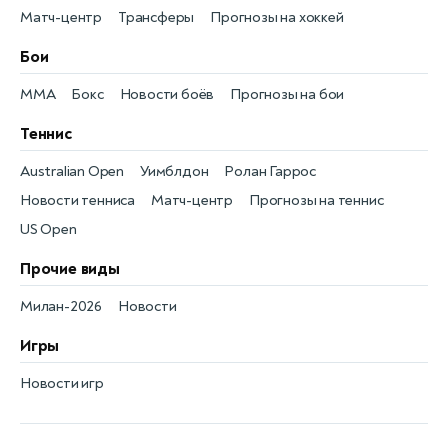
Матч-центр
Трансферы
Прогнозы на хоккей
Бои
MMA
Бокс
Новости боёв
Прогнозы на бои
Теннис
Australian Open
Уимблдон
Ролан Гаррос
Новости тенниса
Матч-центр
Прогнозы на теннис
US Open
Прочие виды
Милан-2026
Новости
Игры
Новости игр