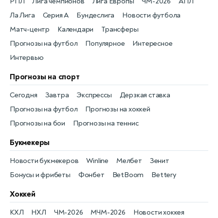
РПЛ
Лига чемпионов
Лига Европы
ЧМ-2026
АПЛ
Ла Лига
Серия А
Бундеслига
Новости футбола
Матч-центр
Календари
Трансферы
Прогнозы на футбол
Популярное
Интересное
Интервью
Прогнозы на спорт
Сегодня
Завтра
Экспрессы
Дерзкая ставка
Прогнозы на футбол
Прогнозы на хоккей
Прогнозы на бои
Прогнозы на теннис
Букмекеры
Новости букмекеров
Winline
Мелбет
Зенит
Бонусы и фрибеты
Фонбет
BetBoom
Bettery
Хоккей
КХЛ
НХЛ
ЧМ-2026
МЧМ-2026
Новости хоккея