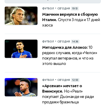
•
ФУТБОЛ
СЕГОДНЯ
19:13
Манчини вернулся в сборную
Италии.
Спустя 3 года и 17 дней
хаоса
•
ФУТБОЛ
СЕГОДНЯ
14:36
Методичка для Алонсо:
10
редких случаев, когда «Челси»
покупал ветеранов, и что из
этого вышло
•
ФУТБОЛ
СЕГОДНЯ
12:50
«Арсенал» мечтает о
Винисиусе.
Но «Реал»
покупает Дьоманде не ради
продажи бразильца