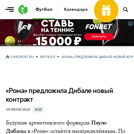
Футбол
Календари
Таблицы
Матчи
...
...
LIVESPORT.RU
ФУТБОЛ
«РОМА» ПРЕДЛОЖИЛА ДИБАЛЕ НОВЫЙ КОН
«Рома» предложила Дибале новый
контракт
09 ИЮНЯ 2026
14:53
Будущее аргентинского форварда
Пауло
Дибалы
в «Роме» остаётся неопределённым. По