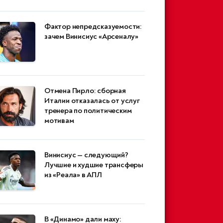
Фактор непредсказуемости:
зачем Винисиус «Арсеналу»
Отмена Пирло: сборная
Италии отказалась от услуг
тренера по политическим
мотивам
Винисиус — следующий?
Лучшие и худшие трансферы
из «Реала» в АПЛ
В «Динамо» дали маху: