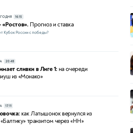
ЕГОДНЯ
16:15
 «Ростов».
Прогноз и ставка
ет Кубок России с победы?
РА
20:48
мает сливки в Лиге 1:
на очереди
иуш из «Монако»
РА
17:11
овочка:
как Латышонок вернулся из
 «Балтику» транзитом через «НН»