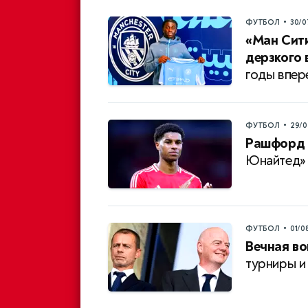
•
ФУТБОЛ
30/0
«Ман Сити
дерзкого 
годы впер
•
ФУТБОЛ
29/0
Рашфорд 
Юнайтед» 
•
ФУТБОЛ
01/0
Вечная в
турниры и