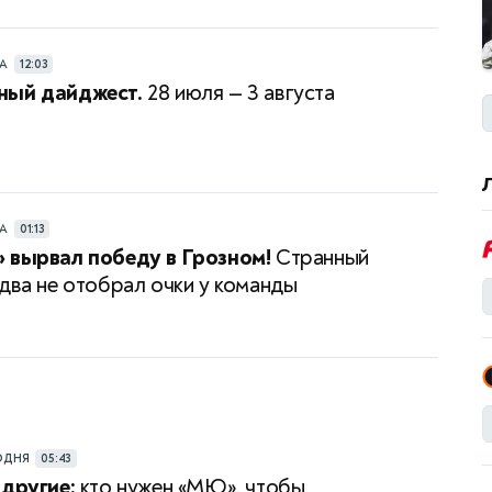
РА
12:03
ный дайджест.
28 июля — 3 августа
РА
01:13
 вырвал победу в Грозном!
Странный
едва не отобрал очки у команды
ОДНЯ
05:43
 другие:
кто нужен «МЮ», чтобы