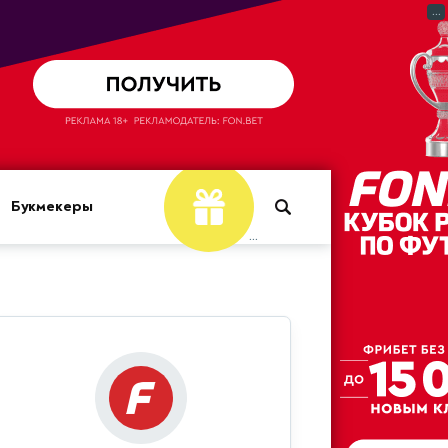
...
Букмекеры
...