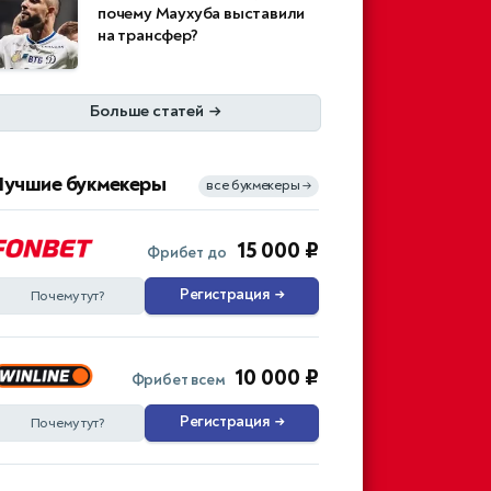
почему Маухуба выставили
на трансфер?
Больше статей
→
Лучшие букмекеры
все букмекеры
→
15 000 ₽
Фрибет до
Регистрация
→
Почему тут?
10 000 ₽
Фрибет всем
Регистрация
→
Почему тут?