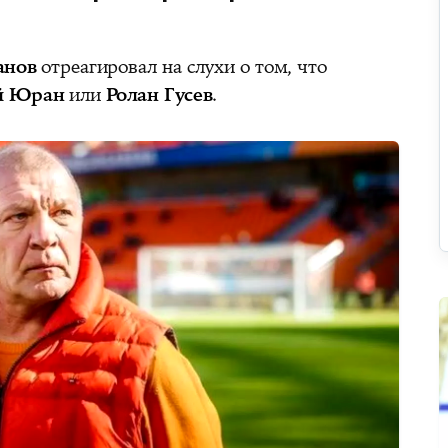
анов
отреагировал на слухи о том, что
й Юран
или
Ролан Гусев
.