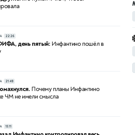
провала
РА
22:26
ФИФА, день пятый:
Инфантино пошёл в
у
РА
21:48
омахнулся.
Почему планы Инфантино
е ЧМ не имели смысла
РА
15:11
азад Инфантино контролировал весь