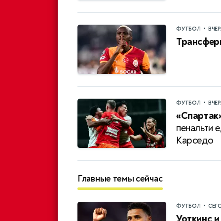
•
ФУТБОЛ
ВЧЕ
Трансфер
•
ФУТБОЛ
ВЧЕ
«Спартак»
пенальти 
Карседо
Главные темы сейчас
•
ФУТБОЛ
СЕГ
Уоткинс и