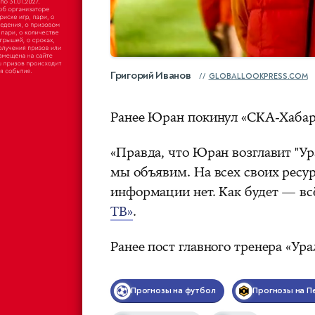
Григорий Иванов
GLOBALLOOKPRESS.COM
Ранее Юран покинул «СКА‑Хабар
«Правда, что Юран возглавит "Ур
мы объявим. На всех своих ресур
информации нет. Как будет — в
ТВ»
.
Ранее пост главного тренера «Ур
Прогнозы на футбол
Прогнозы на П