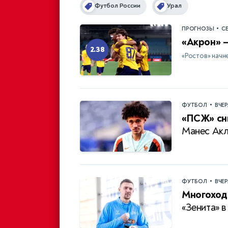
Футбол России
Урал
•
ПРОГНОЗЫ
С
«Акрон» —
2.38
«Ростов» начн
•
ФУТБОЛ
ВЧЕ
«ПСЖ» сни
Манес Акл
•
ФУТБОЛ
ВЧЕ
Многоход
«Зенита» в