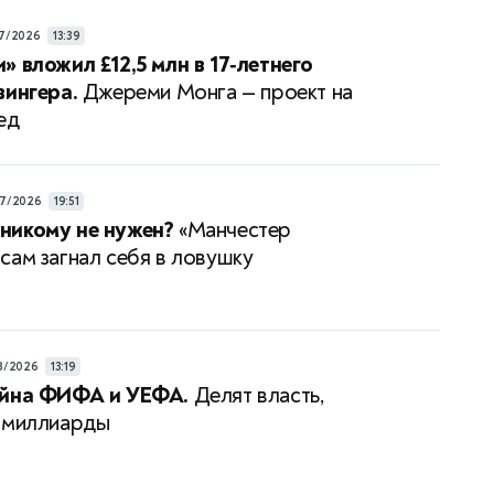
7/2026
13:39
» вложил £12,5 млн в 17‑летнего
вингера.
Джереми Монга — проект на
ед
7/2026
19:51
никому не нужен?
«Манчестер
сам загнал себя в ловушку
8/2026
13:19
ойна ФИФА и УЕФА.
Делят власть,
 миллиарды