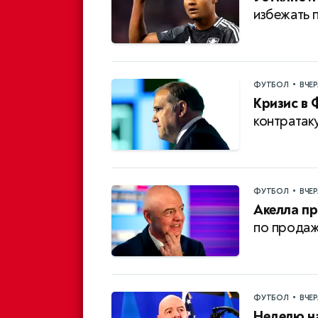
избежать 
•
ФУТБОЛ
ВЧЕ
Кризис в 
контратак
•
ФУТБОЛ
ВЧЕ
Акелла пр
по продаж
•
ФУТБОЛ
ВЧЕ
Неделю н