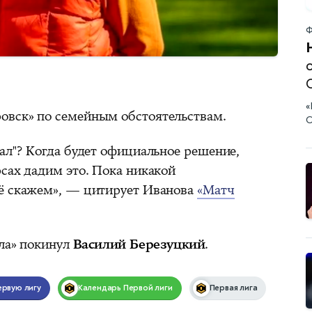
Ф
«
овск» по семейным обстоятельствам.
С
ал"? Когда будет официальное решение,
сах дадим это. Пока никакой
сё скажем», — цитирует Иванова
«Матч
ала» покинул
Василий Березуцкий
.
ервую лигу
Календарь
Первой лиги
Первая лига