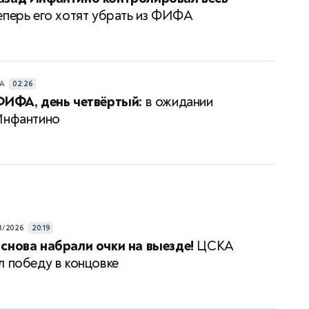
перь его хотят убрать из ФИФА
РА
02:26
ФИФА, день четвёртый:
в ожидании
Инфантино
8/2026
20:19
снова набрали очки на выезде!
ЦСКА
л победу в концовке