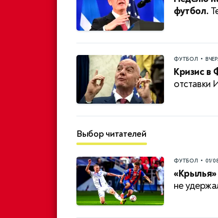
футбол.
Те
•
ФУТБОЛ
ВЧЕ
Кризис в 
отставки 
Выбор читателей
•
ФУТБОЛ
01/0
«Крылья» 
не удержа