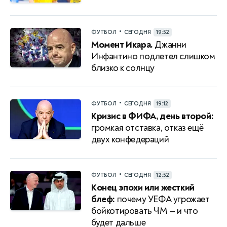
•
ФУТБОЛ
СЕГОДНЯ
19:52
Момент Икара.
Джанни
Инфантино подлетел слишком
близко к солнцу
•
ФУТБОЛ
СЕГОДНЯ
19:12
Кризис в ФИФА, день второй:
громкая отставка, отказ ещё
двух конфедераций
•
ФУТБОЛ
СЕГОДНЯ
12:52
Конец эпохи или жесткий
блеф:
почему УЕФА угрожает
бойкотировать ЧМ — и что
будет дальше