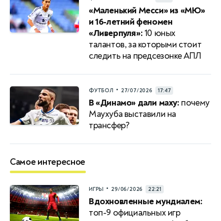
«Маленький Месси» из «МЮ»
и 16-летний феномен
«Ливерпуля»:
10 юных
талантов, за которыми стоит
следить на предсезонке АПЛ
•
ФУТБОЛ
27/07/2026
17:47
В «Динамо» дали маху:
почему
Маухуба выставили на
трансфер?
Самое интересное
•
ИГРЫ
29/06/2026
22:21
Вдохновленные мундиалем:
топ-9 официальных игр