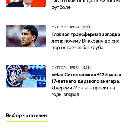
гигантский скандал в мировом
футболе
•
ФУТБОЛ
ВЧЕРА
12:03
Главная трансферная загадка
лета:
почему Влахович до сих
пор остается без клуба
•
ФУТБОЛ
ВЧЕРА
13:39
«Ман Сити» вложил £12,5 млн в
17‑летнего дерзкого вингера.
Джереми Монга — проект на
годы вперед
Выбор читателей