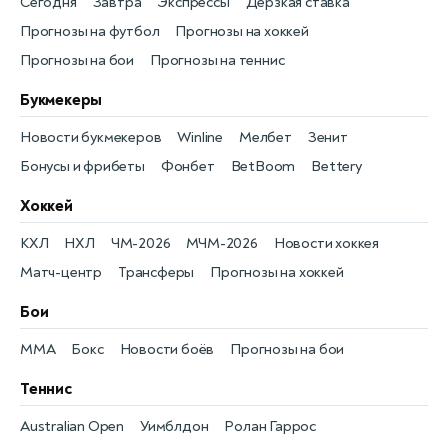
Сегодня
Завтра
Экспрессы
Дерзкая ставка
Прогнозы на футбол
Прогнозы на хоккей
Прогнозы на бои
Прогнозы на теннис
Букмекеры
Новости букмекеров
Winline
Мелбет
Зенит
Бонусы и фрибеты
Фонбет
BetBoom
Bettery
Хоккей
КХЛ
НХЛ
ЧМ-2026
МЧМ-2026
Новости хоккея
Матч-центр
Трансферы
Прогнозы на хоккей
Бои
MMA
Бокс
Новости боёв
Прогнозы на бои
Теннис
Australian Open
Уимблдон
Ролан Гаррос