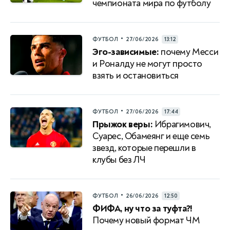
чемпионата мира по футболу
•
ФУТБОЛ
27/06/2026
13:12
Эго-зависимые:
почему Месси
и Роналду не могут просто
взять и остановиться
•
ФУТБОЛ
27/06/2026
17:44
Прыжок веры:
Ибрагимович,
Суарес, Обамеянг и еще семь
звезд, которые перешли в
клубы без ЛЧ
•
ФУТБОЛ
26/06/2026
12:50
ФИФА, ну что за туфта?!
Почему новый формат ЧМ