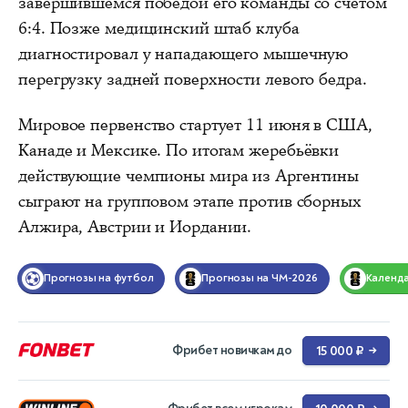
завершившемся победой его команды со счётом
6:4. Позже медицинский штаб клуба
диагностировал у нападающего мышечную
перегрузку задней поверхности левого бедра.
Мировое первенство стартует 11 июня в США,
Канаде и Мексике. По итогам жеребьёвки
действующие чемпионы мира из Аргентины
сыграют на групповом этапе против сборных
Алжира, Австрии и Иордании.
Прогнозы на футбол
Прогнозы на ЧМ-2026
Календ
Фрибет новичкам до
15 000 ₽
→