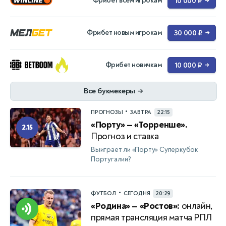
Фрибет всем игрокам
10 000 ₽
→
Фрибет новым игрокам
30 000 ₽
→
Фрибет новичкам
10 000 ₽
→
Все букмекеры
→
•
ПРОГНОЗЫ
ЗАВТРА
22:15
«Порту» — «Торренше».
2.15
Прогноз и ставка
Выиграет ли «Порту» Суперкубок
Португалии?
•
ФУТБОЛ
СЕГОДНЯ
20:29
«Родина» — «Ростов»:
онлайн,
прямая трансляция матча РПЛ