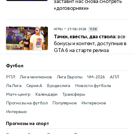
заставит нас снова смотреть
«договорняки»
•
ИГРЫ
27/06/2026
11:08
Тачки, квесты, два ствола:
все
бонусы и контент, доступные в
GTA 6 на старте релиза
Футбол
РПЛ
Лига чемпионов
Лига Европы
ЧМ-2026
АПЛ
Ла Лига
Серия А
Бундеслига
Новости футбола
Матч-центр
Календари
Трансферы
Прогнозы на футбол
Популярное
Интересное
Интервью
Прогнозы на спорт