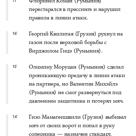
Флоринел Коман (Румыния)
17'
перестарался в прессинге и нарушил
правила в линии атаки.
Георгий Квилитая (Грузия) рухнул на
16'
газон после верховой борьбы с
Вирджилом Гицэ (Румыния).
Олимпиу Моруцан (Румыния) сделал
15'
проникающую предачу в линии атаки
на партнера, но Валентин Михэйлэ
(Румыния) не смог развернуться под
давлением защитника и потерял мяч.
Гизо Мамагеишвили (Грузия) выбивал
14'
мяч от своих ворот и попал в руку
соперника — назначен стандарт.