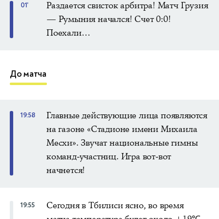
Раздается свисток арбитра! Матч Грузия
01'
— Румыния начался! Счет 0:0!
Поехали…
До матча
Главные действующие лица появляются
19:58
на газоне «Стадионе имени Михаила
Месхи». Звучат национальные гимны
команд-участниц. Игра вот-вот
начнется!
Сегодня в Тбилиси ясно, во время
19:55
матча температура будет около +19℃.