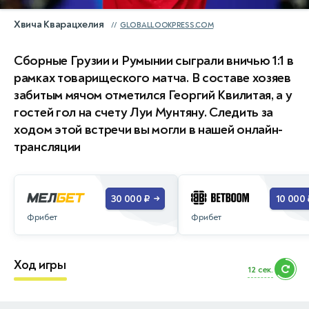
Хвича Кварацхелия
GLOBALLOOKPRESS.COM
Сборные Грузии и Румынии сыграли вничью 1:1 в
рамках товарищеского матча. В составе хозяев
забитым мячом отметился Георгий Квилитая, а у
гостей гол на счету Луи Мунтяну. Следить за
ходом этой встречи вы могли в нашей онлайн-
трансляции
30 000 ₽
10 000 
→
Фрибет
Фрибет
Ход игры
11 сек.