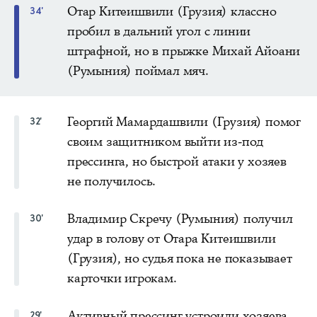
Отар Китеишвили (Грузия) классно
34'
пробил в дальний угол с линии
штрафной, но в прыжке Михай Айоани
(Румыния) поймал мяч.
Георгий Мамардашвили (Грузия) помог
32'
своим защитником выйти из-под
прессинга, но быстрой атаки у хозяев
не получилось.
Владимир Скречу (Румыния) получил
30'
удар в голову от Отара Китеишвили
(Грузия), но судья пока не показывает
карточки игрокам.
Активный прессинг устроили хозяева
29'