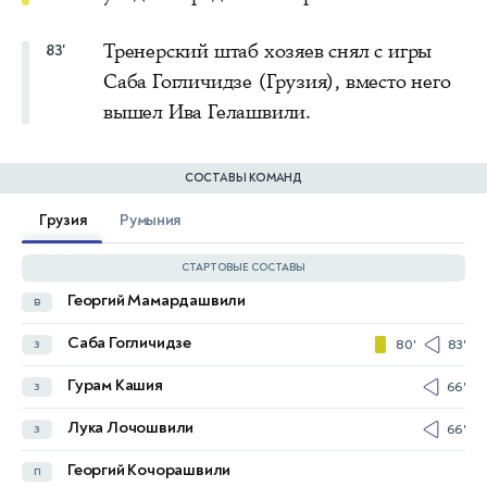
Тренерский штаб хозяев снял с игры
83'
Саба Гогличидзе (Грузия), вместо него
вышел Ива Гелашвили.
СОСТАВЫ КОМАНД
Грузия
Румыния
СТАРТОВЫЕ СОСТАВЫ
Георгий Мамардашвили
в
Михай Айоани
в
63'
Саба Гогличидзе
з
80'
83'
Владимир Скречу
з
41'
71'
Гурам Кашия
з
66'
Андрей Себастьян Борза
з
46'
Лука Лочошвили
з
66'
Раду Дрэгушин
з
59'
Георгий Кочорашвили
п
Олимпиу Моруцан
п
46'