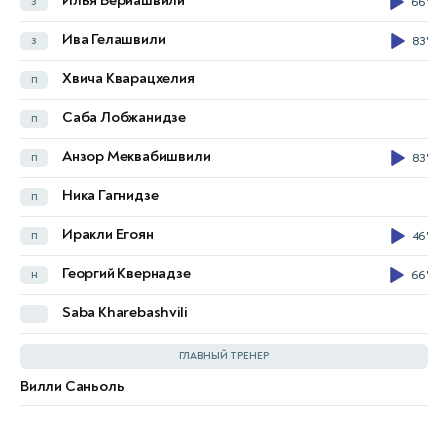
Илья Бериашвили
з
66'
Александру Чикылдэу
п
46'
Ива Гелашвили
з
83'
Тудор Бэлуцэ
п
63'
82'
Хвича Кварацхелия
п
Деян Сореску
п
78'
Саба Лобжанидзе
п
Луис Мунтяну
н
46'
55'
Анзор Меквабишвили
п
83'
Stefan Baiaram
63'
Ника Гагнидзе
п
Alex Dobre
46'
Иракли Егоян
п
46'
Lisav Naif Eissat
46'
Георгий Квернадзе
н
66'
David Matei
71'
Saba Kharebashvili
Gheorghe Hagi
ГЛАВНЫЙ ТРЕНЕР
Вилли Саньоль