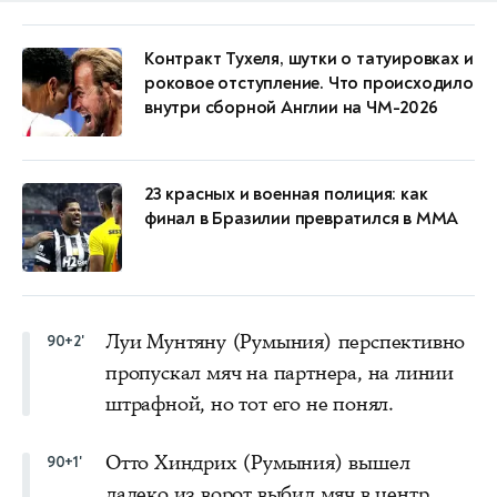
Контракт Тухеля, шутки о татуировках и
роковое отступление. Что происходило
внутри сборной Англии на ЧМ-2026
23 красных и военная полиция: как
финал в Бразилии превратился в MMA
Луи Мунтяну (Румыния) перспективно
90+2'
пропускал мяч на партнера, на линии
штрафной, но тот его не понял.
Отто Хиндрих (Румыния) вышел
90+1'
далеко из ворот выбил мяч в центр