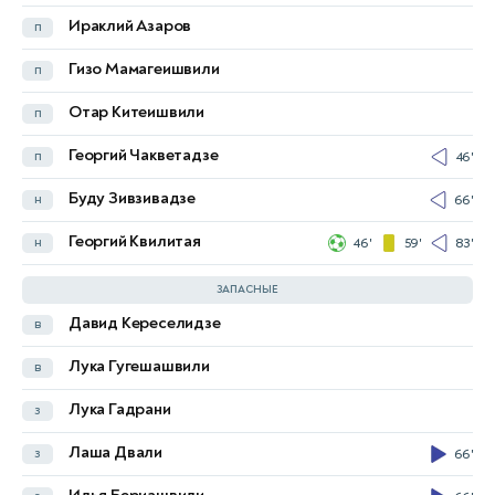
Ираклий Азаров
п
Рэзван Марин
п
46'
Гизо Мамагеишвили
п
Флоринел Коман
н
46'
Отар Китеишвили
п
Валентин Михэйлэ
н
63'
Георгий Чакветадзе
п
46'
Янис Хаджи
н
63'
Буду Зивзивадзе
н
66'
Virgil Ghita
78'
Георгий Квилитая
н
46'
59'
83'
Andrei Coubis
62'
ЗАПАСНЫЕ
Давид Кереселидзе
в
Отто Хиндрих
в
63'
Лука Гугешашвили
в
Штефан Тырновану
в
Лука Гадрани
з
Тони Страта
з
Лаша Двали
з
66'
Матей Илие
з
62'
85'