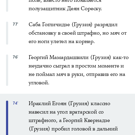
полузащитник Деян Сореску.
Саба Гогличидзе (Грузия) разрядил
77'
обстановку в своей штрафно, но мяч от
его ноги улетел на корнер.
Георгий Мамардашвили (Грузия) как-то
76'
неудачно сыграл в простом моменте и
не поймал мяч в руки, отправив его на
угловой.
Ираклий Егоян (Грузия) классно
74'
навесил на угол вратарской со
штрафного, а Георгий Квернадзе
(Грузия) пробил головой в дальний