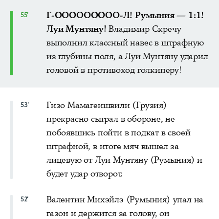
Г-ООООООООО-Л! Румыния — 1:1!
55'
Луи Мунтяну!
Владимир Скречу
выполнил классный навес в штрафную
из глубины поля, а Луи Мунтяну ударил
головой в противоход голкиперу!
Гизо Мамагеишвили (Грузия)
53'
прекрасно сыграл в обороне, не
побоявшись пойти в подкат в своей
штрафной, в итоге мяч вышел за
лицевую от Луи Мунтяну (Румыния) и
будет удар отворот.
Валентин Михэйлэ (Румыния) упал на
52'
газон и держится за голову, он