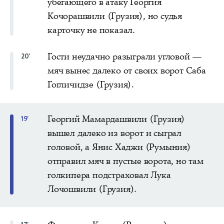
убегающего в атаку Георгия
Кочорашвили (Грузия), но судья
карточку не показал.
Гости неудачно разыграли угловой —
20'
мяч вынес далеко от своих ворот Саба
Гогличидзе (Грузия).
Георгий Мамардашвили (Грузия)
19'
вышел далеко из ворот и сыграл
головой, а Янис Хаджи (Румыния)
отправил мяч в пустые ворота, но там
голкипера подстраховал Лука
Лочошвили (Грузия).