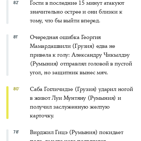
Гости в последние 15 минут атакуют
82'
значительно острее и они близки к
тому, что бы выйти вперед.
Очередная ошибка Георгия
81'
Мамардашвили (Грузия) едва не
привела к голу: Александру Чикылдэу
(Румыния) отправлял головой в пустой
угол, но защитник вынес мяч.
Саба Гогличидзе (Грузия) ударил ногой
80'
в живот Луи Мунтяну (Румыния) и
получил заслуженную желтую
карточку.
Вирджил Гицэ (Румыния) покидает
78'
поле, вместо него появляется