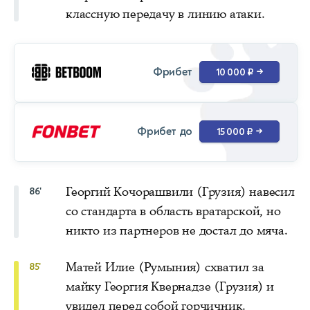
классную передачу в линию атаки.
Фрибет
10 000 ₽
→
Фрибет до
15 000 ₽
→
Георгий Кочорашвили (Грузия) навесил
86'
со стандарта в область вратарской, но
никто из партнеров не достал до мяча.
Матей Илие (Румыния) схватил за
85'
майку Георгия Квернадзе (Грузия) и
увидел перед собой горчичник.