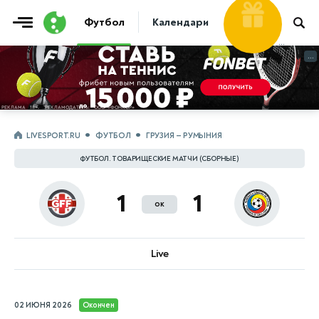
Фрибет
Футбол
Календари
Таблицы
Матчи
30 000 ₽
...
...
LIVESPORT.RU
ФУТБОЛ
ГРУЗИЯ — РУМЫНИЯ
ФУТБОЛ. ТОВАРИЩЕСКИЕ МАТЧИ (СБОРНЫЕ)
1
1
ок
Live
02 ИЮНЯ 2026
Окончен